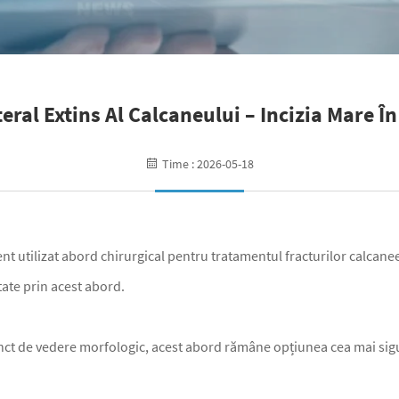
eral Extins Al Calcaneului – Incizia Mare Î
Time : 2026-05-18
vent utilizat abord chirurgical pentru tratamentul fracturilor calcan
tate prin acest abord.
nct de vedere morfologic, acest abord rămâne opțiunea cea mai sigur