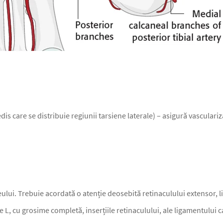
dis care se distribuie regiunii tarsiene laterale) – asigură vasculari
eului. Trebuie acordată o atenție deosebită retinaculului extensor, 
e L, cu grosime completă, inserțiile retinaculului, ale ligamentului 