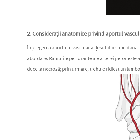
2. Considerații anatomice privind aportul vascul
Înțelegerea aportului vascular al țesutului subcutanat
abordare. Ramurile perforante ale arterei peroneale as
duce la necroză; prin urmare, trebuie ridicat un lambo