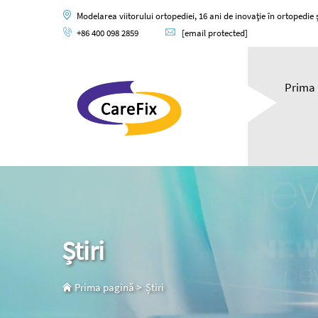
Modelarea viitorului ortopediei, 16 ani de inovație în ortopedie și
+86 400 098 2859
[email protected]
Prima 
Știri
Prima pagină
>
Știri