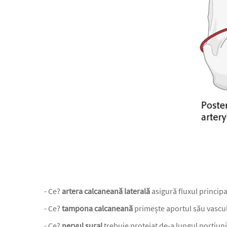
- Ce?
artera calcaneană laterală
asigură fluxul princip
- Ce?
tampona calcaneană
primește aportul său vascula
- Ce?
nervul sural
trebuie protejat de-a lungul porțiunii