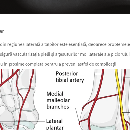
ar
 din regiunea laterală a talpilor este esențială, deoarece problemel
igură vascularizația pielii și a țesuturilor moi laterale ale picior
u în grosime completă pentru a preveni astfel de complicații.