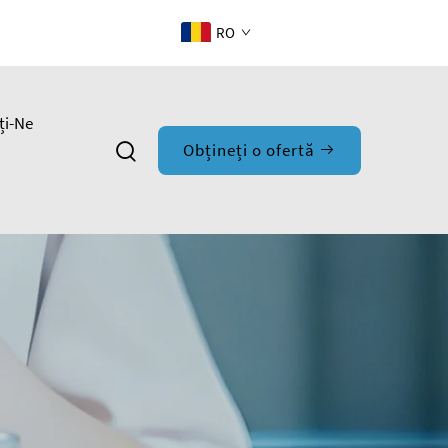
RO
ți-Ne
Obțineți o ofertă