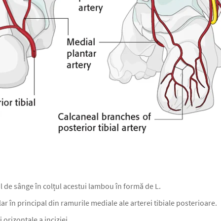
al de sânge în colțul acestui lambou în formă de L.
r în principal din ramurile mediale ale arterei tibiale posterioare.
 orizontale a inciziei.