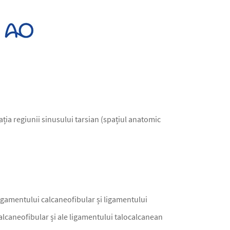
zația regiunii sinusului tarsian (spațiul anatomic
ligamentului calcaneofibular și ligamentului
calcaneofibular și ale ligamentului talocalcanean