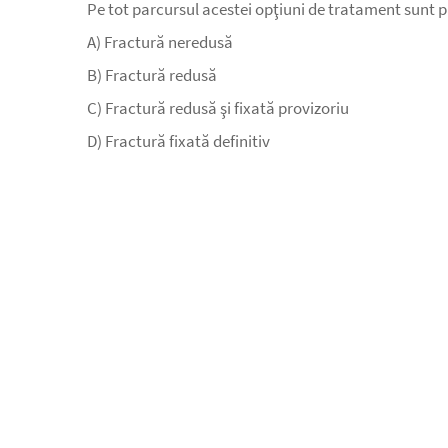
Pe tot parcursul acestei opţiuni de tratament sunt pre
A) Fractură neredusă
B) Fractură redusă
C) Fractură redusă şi fixată provizoriu
D) Fractură fixată definitiv