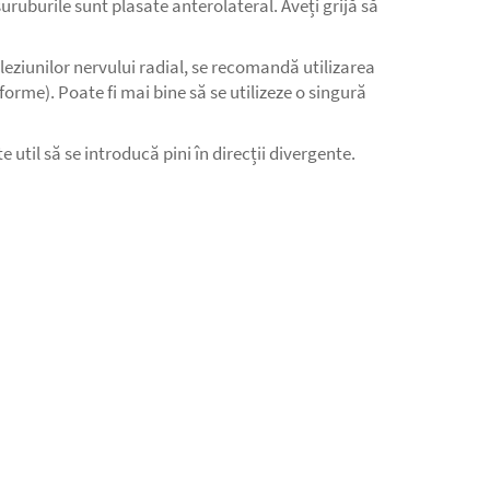
ruburile sunt plasate anterolateral. Aveți grijă să
a leziunilor nervului radial, se recomandă utilizarea
forme). Poate fi mai bine să se utilizeze o singură
util să se introducă pini în direcții divergente.