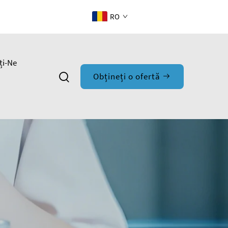
RO
ți-Ne
Obțineți o ofertă