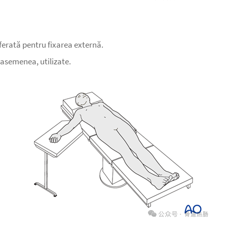
eferată pentru fixarea externă.
e asemenea, utilizate.