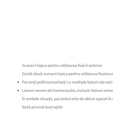
Scenarii tipice pentru utilizarea fixării externe
Există două scenarii tipice pentru utilizarea fixatorul
Pacienți politraumatizați cu multiple leziuni ale ext
Leziuni severe ale humerusului, inclusiv leziuni exte
În ambele situaţii, pacientul este de obicei aşezat în
Notă privind ilustraţiile