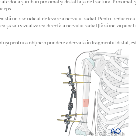
te două șuruburi proximal și distal față de fractură. Proximal, șu
iceps.
, există un risc ridicat de lezare a nervului radial. Pentru reducere
ea și/sau vizualizarea directă a nervului radial (fără incizii puncti
uși pentru a obține o prindere adecvată în fragmentul distal, este 