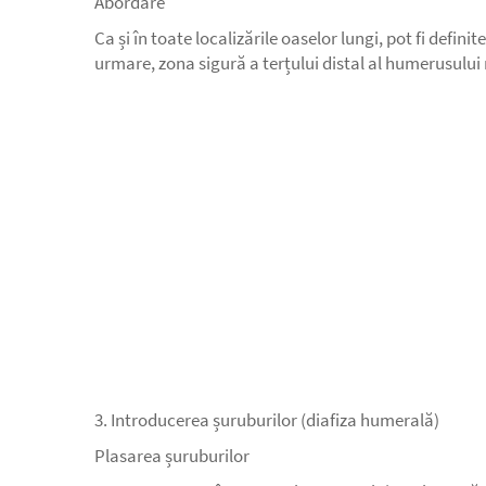
Abordare
Ca și în toate localizările oaselor lungi, pot fi defin
urmare, zona sigură a terțului distal al humerusului 
3. Introducerea șuruburilor (diafiza humerală)
Plasarea șuruburilor