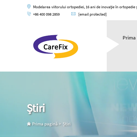
Modelarea viitorului ortopediei, 16 ani de inovație în ortopedie și
+86 400 098 2859
[email protected]
Prima 
Știri
Prima pagină
>
Știri