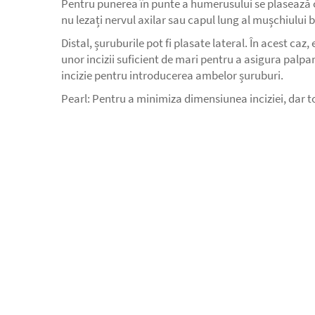
Pentru punerea în punte a humerusului se plasează câ
nu lezați nervul axilar sau capul lung al mușchiului b
Distal, șuruburile pot fi plasate lateral. În acest caz
unor incizii suficient de mari pentru a asigura palpar
incizie pentru introducerea ambelor șuruburi.
Pearl: Pentru a minimiza dimensiunea inciziei, dar tot