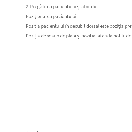
2. Pregătirea pacientului şi abordul
Poziţionarea pacientului
Pozitia pacientului în decubit dorsal este poziția pr
Poziția de scaun de plajă și poziția laterală pot fi, d