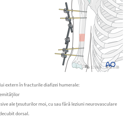
ui extern în fracturile diafizei humerale:
remităților
nsive ale ţesuturilor moi, cu sau fără leziuni neurovasculare
 decubit dorsal.