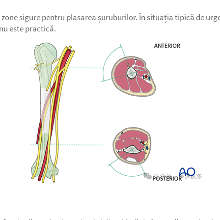
ite zone sigure pentru plasarea șuruburilor. În situația tipică de urg
nu este practică.