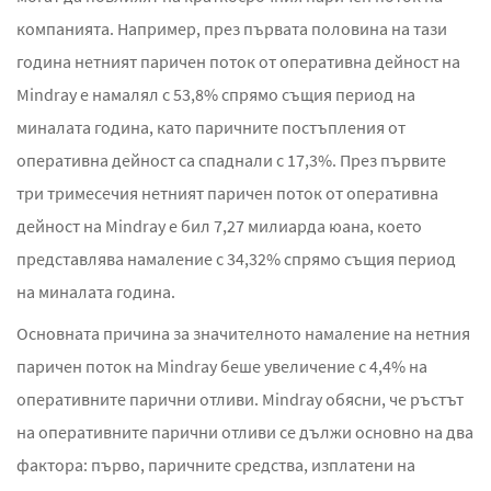
компанията. Например, през първата половина на тази
година нетният паричен поток от оперативна дейност на
Mindray е намалял с 53,8% спрямо същия период на
миналата година, като паричните постъпления от
оперативна дейност са спаднали с 17,3%. През първите
три тримесечия нетният паричен поток от оперативна
дейност на Mindray е бил 7,27 милиарда юана, което
представлява намаление с 34,32% спрямо същия период
на миналата година.
Основната причина за значителното намаление на нетния
паричен поток на Mindray беше увеличение с 4,4% на
оперативните парични отливи. Mindray обясни, че ръстът
на оперативните парични отливи се дължи основно на два
фактора: първо, паричните средства, изплатени на