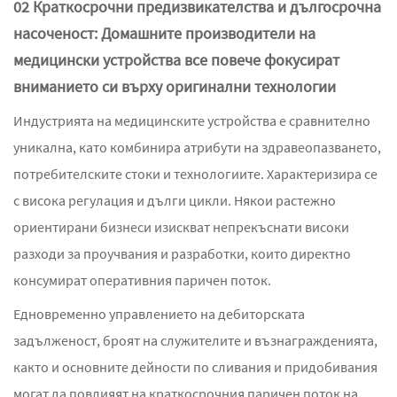
02 Краткосрочни предизвикателства и дългосрочна
насоченост: Домашните производители на
медицински устройства все повече фокусират
вниманието си върху оригинални технологии
Индустрията на медицинските устройства е сравнително
уникална, като комбинира атрибути на здравеопазването,
потребителските стоки и технологиите. Характеризира се
с висока регулация и дълги цикли. Някои растежно
ориентирани бизнеси изискват непрекъснати високи
разходи за проучвания и разработки, които директно
консумират оперативния паричен поток.
Едновременно управлението на дебиторската
задълженост, броят на служителите и възнагражденията,
както и основните дейности по сливания и придобивания
могат да повлияят на краткосрочния паричен поток на