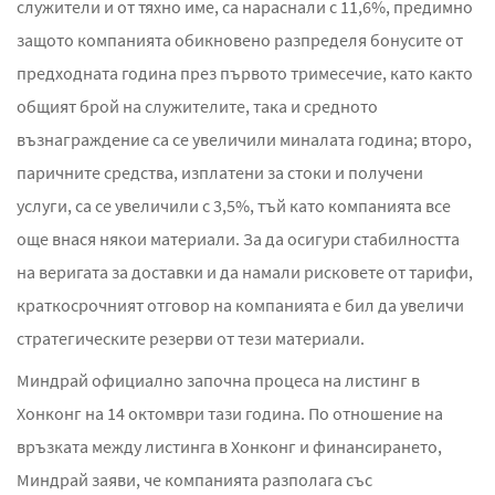
служители и от тяхно име, са нараснали с 11,6%, предимно
защото компанията обикновено разпределя бонусите от
предходната година през първото тримесечие, като както
общият брой на служителите, така и средното
възнаграждение са се увеличили миналата година; второ,
паричните средства, изплатени за стоки и получени
услуги, са се увеличили с 3,5%, тъй като компанията все
още внася някои материали. За да осигури стабилността
на веригата за доставки и да намали рисковете от тарифи,
краткосрочният отговор на компанията е бил да увеличи
стратегическите резерви от тези материали.
Миндрай официално започна процеса на листинг в
Хонконг на 14 октомври тази година. По отношение на
връзката между листинга в Хонконг и финансирането,
Миндрай заяви, че компанията разполага със