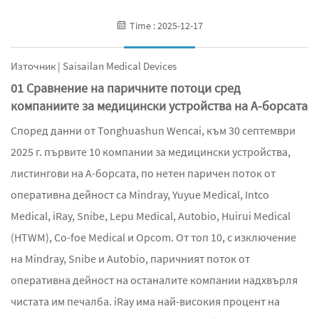
Time : 2025-12-17
Източник | Saisailan Medical Devices
01 Сравнение на паричните потоци сред
компаниите за медицински устройства на A-борсата
Според данни от Tonghuashun Wencai, към 30 септември
2025 г. първите 10 компании за медицински устройства,
листингови на A-борсата, по нетен паричен поток от
оперативна дейност са Mindray, Yuyue Medical, Intco
Medical, iRay, Snibe, Lepu Medical, Autobio, Huirui Medical
(HTWM), Co-foe Medical и Opcom. От топ 10, с изключение
на Mindray, Snibe и Autobio, паричният поток от
оперативна дейност на останалите компании надхвърля
чистата им печалба. iRay има най-високия процент на