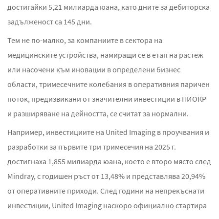
достигайки 5,21 милиарда юана, като дните за дебиторска
задълженост са 145 дни.
Тем не по-малко, за компаниите в сектора на
медицинските устройства, намиращи се в етап на растеж
или насочени към иновации в определени бизнес
области, тримесечните колебания в оперативния паричен
поток, предизвикани от значителни инвестиции в НИОКР
и разширяване на дейността, се считат за нормални.
Например, инвестициите на United Imaging в проучвания и
разработки за първите три тримесечия на 2025 г.
достигнаха 1,855 милиарда юана, което е второ място след
Mindray, с годишен ръст от 13,48% и представлява 20,94%
от оперативните приходи. След години на непрекъснати
инвестиции, United Imaging наскоро официално стартира