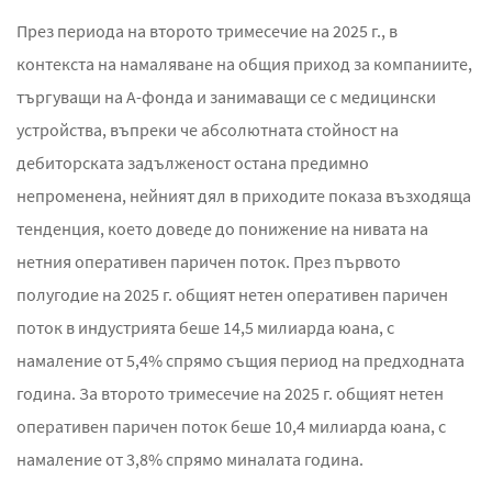
През периода на второто тримесечие на 2025 г., в
контекста на намаляване на общия приход за компаниите,
търгуващи на A-фонда и занимаващи се с медицински
устройства, въпреки че абсолютната стойност на
дебиторската задълженост остана предимно
непроменена, нейният дял в приходите показа възходяща
тенденция, което доведе до понижение на нивата на
нетния оперативен паричен поток. През първото
полугодие на 2025 г. общият нетен оперативен паричен
поток в индустрията беше 14,5 милиарда юана, с
намаление от 5,4% спрямо същия период на предходната
година. За второто тримесечие на 2025 г. общият нетен
оперативен паричен поток беше 10,4 милиарда юана, с
намаление от 3,8% спрямо миналата година.