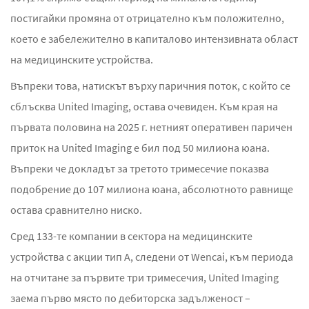
постигайки промяна от отрицателно към положително,
което е забележително в капиталово интензивната област
на медицинските устройства.
Въпреки това, натискът върху паричния поток, с който се
сблъсква United Imaging, остава очевиден. Към края на
първата половина на 2025 г. нетният оперативен паричен
приток на United Imaging е бил под 50 милиона юана.
Въпреки че докладът за третото тримесечие показва
подобрение до 107 милиона юана, абсолютното равнище
остава сравнително ниско.
Сред 133-те компании в сектора на медицинските
устройства с акции тип А, следени от Wencai, към периода
на отчитане за първите три тримесечия, United Imaging
заема първо място по дебиторска задълженост –