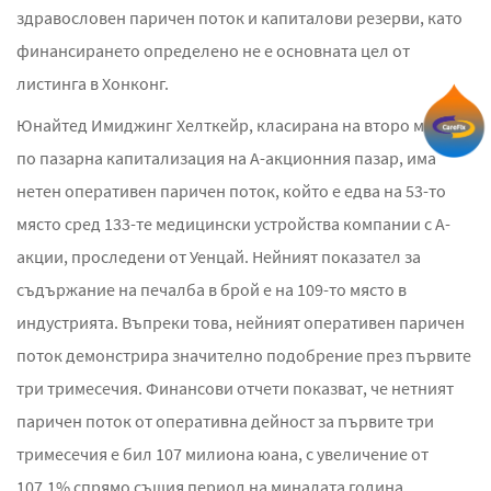
здравословен паричен поток и капиталови резерви, като
финансирането определено не е основната цел от
листинга в Хонконг.
Юнайтед Имиджинг Хелткейр, класирана на второ място
по пазарна капитализация на А-акционния пазар, има
нетен оперативен паричен поток, който е едва на 53-то
място сред 133-те медицински устройства компании с А-
акции, проследени от Уенцай. Нейният показател за
съдържание на печалба в брой е на 109-то място в
индустрията. Въпреки това, нейният оперативен паричен
поток демонстрира значително подобрение през първите
три тримесечия. Финансови отчети показват, че нетният
паричен поток от оперативна дейност за първите три
тримесечия е бил 107 милиона юана, с увеличение от
107,1% спрямо същия период на миналата година,