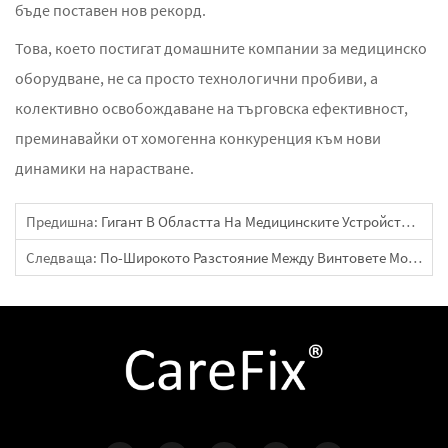
бъде поставен нов рекорд.
Това, което постигат домашните компании за медицинско
оборудване, не са просто технологични пробиви, а
колективно освобождаване на търговска ефективност,
преминавайки от хомогенна конкуренция към нови
динамики на нарастване.
Предишна:
Гигант В Областта На Медицинските Устройства Продава Три Бизнес Подразделения За 14,3 Милиарда Долара
Следваща:
По-Широкото Разстояние Между Винтовете Може Да Намали Риска От Краткосрочна Некроза На Бедрената Глава Чрез Оптимизиране На Стабилността На Фиксацията При Пациенти Със Счупване На Вратчето На Бедрената Кост, Лекувани С Триъгълна Канулирана Винтова Фиксация