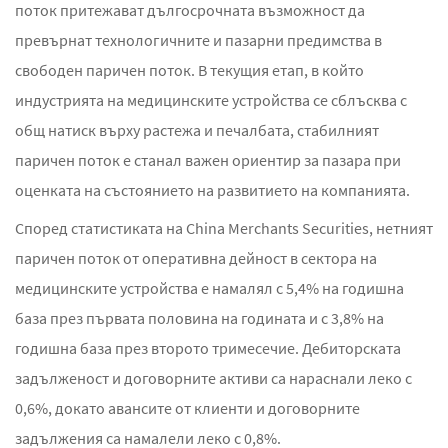
поток притежават дългосрочната възможност да
превърнат технологичните и пазарни предимства в
свободен паричен поток. В текущия етап, в който
индустрията на медицинските устройства се сблъсква с
общ натиск върху растежа и печалбата, стабилният
паричен поток е станал важен ориентир за пазара при
оценката на състоянието на развитието на компанията.
Според статистиката на China Merchants Securities, нетният
паричен поток от оперативна дейност в сектора на
медицинските устройства е намалял с 5,4% на годишна
база през първата половина на годината и с 3,8% на
годишна база през второто тримесечие. Дебиторската
задълженост и договорните активи са нараснали леко с
0,6%, докато авансите от клиенти и договорните
задължения са намалели леко с 0,8%.