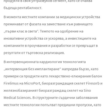
продукти в своя ултразвуков сегмент, като се очаква
бъдеща рентабилност.
В момента местните компании за медицински устройства
преминават от фазата на заместване към равнището
„първи клас в света“. Темпото на одобрение на
иновативни устройства се ускорява, а инвестициите на
компаниите в проучвания и разработки се превръщат в
резултати от търговска реализация.
В интервенционната кардиология технологията
„интервенция без имплантиране“ напредва бързо, като
примери са продукти като лекарствено-елюирания балон
Firelimus на MicroPort, биоразграждащия скелет Firesorb и
желязнобазираният биоразграждащ скелет на Sino
Medical Sciences. В структурните сърдечни заболявания
местните технологии попълват предишни пропуски, като