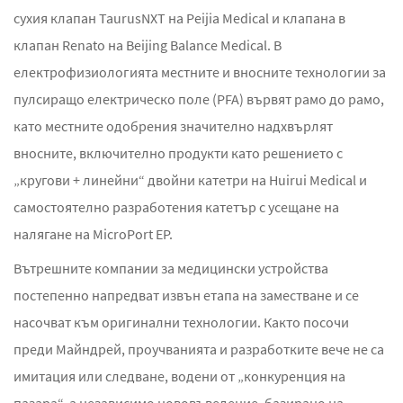
сухия клапан TaurusNXT на Peijia Medical и клапана в
клапан Renato на Beijing Balance Medical. В
електрофизиологията местните и вносните технологии за
пулсиращо електрическо поле (PFA) вървят рамо до рамо,
като местните одобрения значително надхвърлят
вносните, включително продукти като решението с
„кругови + линейни“ двойни катетри на Huirui Medical и
самостоятелно разработения катетър с усещане на
налягане на MicroPort EP.
Вътрешните компании за медицински устройства
постепенно напредват извън етапа на заместване и се
насочват към оригинални технологии. Както посочи
преди Майндрей, проучванията и разработките вече не са
имитация или следване, водени от „конкуренция на
пазара“, а независимо нововъведение, базирано на