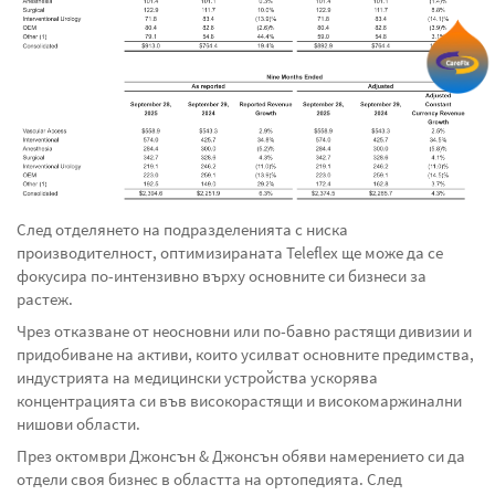
След отделянето на подразделенията с ниска
производителност, оптимизираната Teleflex ще може да се
фокусира по-интензивно върху основните си бизнеси за
растеж.
Чрез отказване от неосновни или по-бавно растящи дивизии и
придобиване на активи, които усилват основните предимства,
индустрията на медицински устройства ускорява
концентрацията си във високорастящи и високомаржинални
нишови области.
През октомври Джонсън & Джонсън обяви намерението си да
отдели своя бизнес в областта на ортопедията. След