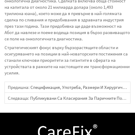
онкологична диагностика. Сделката включва обща стойност
на капитала от около 21 милиарда долара (около 1,493
трилиона юана), което може да я превърне в най-голямата
сделка по сливания и придобивания в здравната индустрия
през тази година. Тази придобивка ще даде възможност на
Абот да навлезе и поеме водеща позиция в бързо развиващото
се поле на онкологичната диагностика.
Стратегическият фокус върху бързорастящите области и
осигуряването на позиции в най-новаторските постижения са
станали ключови приоритети за гигантите в сферата на
устройствата в рамките на настоящите им трансформационни
усилия.
Предишна:
Спецификация, Употреба, Размери И Хирургични Техники На К-Жичката (жичка На Киршнер)
Следваща:
Публикувани Са Класирания За Паричните Потоци На Листингови Компании За Медицински Устройства (с Приложен Списък)