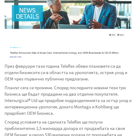
През февруари тази година Teleflex обяви плановете си да
отдели бизнесите си в областта на урологията, острия уход и
OEM чрез първично публично предлагане.
Планът сега се промени. Според последните новини тези три
бизнеса ще бъдат продадени на два отделни покупателя.
Intersurgical® Ltd ще придобие подразделенията за остър уход и
интервенционна урология, докато Montagu и Kohlberg ще
придобият OEM бизнеса.
Според условията на сделката Teleflex ще получи
приблизително 1,5 милиарда долара от продажбата на своя
OEM бизнес и около 530 милиона долара от продажбата на