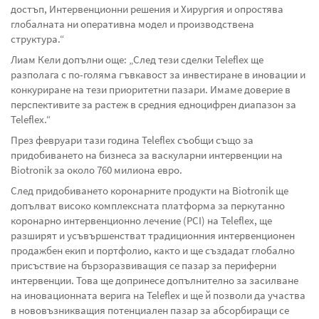
достъп, Интервенционни решения и Хирургия и опростява
глобалната ни оперативна модел и производствена
структура.“
Лиам Кели допълни още: „След тези сделки Teleflex ще
разполага с по-голяма гъвкавост за инвестиране в иновации и
конкуриране на тези приоритетни пазари. Имаме доверие в
перспективите за растеж в средния едноцифрен диапазон за
Teleflex.“
През февруари тази година Teleflex съобщи също за
придобиването на бизнеса за васкуларни интервенции на
Biotronik за около 760 милиона евро.
След придобиването коронарните продукти на Biotronik ще
допълват високо комплексната платформа за перкутанно
коронарно интервенционно лечение (PCI) на Teleflex, ще
разширят и усъвършенстват традиционния интервенционен
продажбен екип и портфолио, както и ще създадат глобално
присъствие на бързоразвиващия се пазар за периферни
интервенции. Това ще допринесе допълнително за засилване
на иновационната верига на Teleflex и ще й позволи да участва
в нововъзникващия потенциален пазар за абсорбиращи се