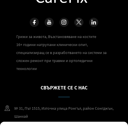
Грижи за живота, Възстановяване на костите
16+ години натрупани клинически опит,
специализиращ се в разработването на системи за
сложен ремонт при травми и ортопедични
технологии
СВЪРЖЕТЕ СЕ С НАС
№ 31, Път 1515, Източна улица Ронгъл, район Сонгджън,
Шанхай