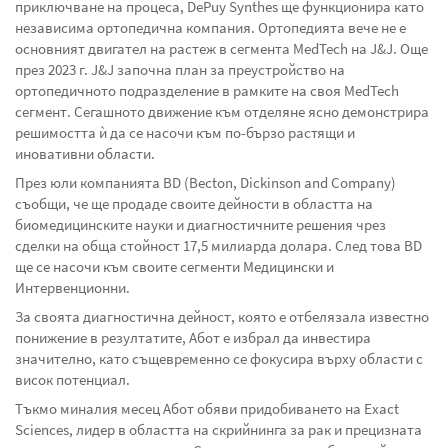
приключване на процеса, DePuy Synthes ще функционира като
независима ортопедична компания. Ортопедията вече не е
основният двигател на растеж в сегмента MedTech на J&J. Още
през 2023 г. J&J започна план за преустройство на
ортопедичното подразделение в рамките на своя MedTech
сегмент. Сегашното движение към отделяне ясно демонстрира
решимостта ѝ да се насочи към по-бързо растящи и
иновативни области.
През юли компанията BD (Becton, Dickinson and Company)
съобщи, че ще продаде своите дейности в областта на
биомедицинските науки и диагностичните решения чрез
сделки на обща стойност 17,5 милиарда долара. След това BD
ще се насочи към своите сегменти Медицински и
Интервенционни.
За своята диагностична дейност, която е отбелязала известно
понижение в резултатите, Абот е избрал да инвестира
значително, като същевременно се фокусира върху области с
висок потенциал.
Тъкмо миналия месец Абот обяви придобиването на Exact
Sciences, лидер в областта на скрийнинга за рак и прецизната