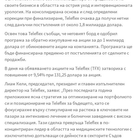
своите бизнеси в областта на острия уход и интервенционната
урология. На консолидирана основа и след определени
корекции при финализиране, Teleflex очаква да получи нетни
след данъчни постъпления от около 1,8 милиарда долара.
Освен това Teleflex съобщи, че неговият борд е одобрил
програма за обратно изкупуване на акции за до 1 милиард
долара от обикновените акции на компанията. Програмата ще
бъде финансирана предимно от постъпленията от сделките с
продажби.
В деня на обявяването акциите на Teleflex (TFX) затвориха с
повишение от 9,54% при 131,25 долара за акция.
Лиам Кели, председател, президент и главен изпълнителен
директор на Teleflex, заяви: „През последната година
приложихме ясна стратегия за оптимизиране на портфолиото
си и позициониране на Teleflex за бъдещето, като се
фокусирахме върху стимулиране на растежа в ключовите ни
пазари за интензивно лечение и болнични заведения с висока
специализация. Тази сделка превръща Teleflex в по-
концентриран лидер в областта на медицинските технологии с
изключително допълващи се дейности в секторите Съдов