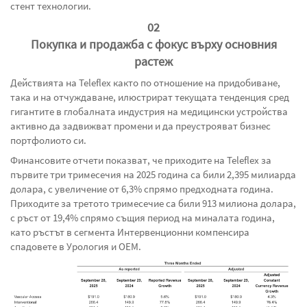
стент технологии.
02
Покупка и продажба с фокус върху основния
растеж
Действията на Teleflex както по отношение на придобиване,
така и на отчуждаване, илюстрират текущата тенденция сред
гигантите в глобалната индустрия на медицински устройства
активно да задвижват промени и да преустрояват бизнес
портфолиото си.
Финансовите отчети показват, че приходите на Teleflex за
първите три тримесечия на 2025 година са били 2,395 милиарда
долара, с увеличение от 6,3% спрямо предходната година.
Приходите за третото тримесечие са били 913 милиона долара,
с ръст от 19,4% спрямо същия период на миналата година,
като ръстът в сегмента Интервенционни компенсира
спадовете в Урология и OEM.