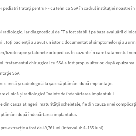
r pediatri tratați pentru FF cu tehnica SSA în cadrul instituției noastre î
 și radiologic, iar diagnosticul de FF a fost stabilit pe baza evaluării clinic
orii, toți pacienții au avut un istoric documentat al simptomelor și au u
eri/fizioterapie și talonete ortopedice. În cazurile în care tratamentul non
uni, tratamentul chirurgical cu SSA a fost propus ulterior, după epuizare
antație SSA.
e clinică și radiologică la șase săptămâni după implantație.
e clinică și radiologică înainte de îndepărtarea implantului.
fie din cauza atingerii maturității scheletale, fie din cauza unei complicați
 săptămâni după îndepărtarea implantului.
pre-extracție a fost de 49,76 luni (intervalul: 4–135 luni).