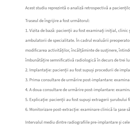
Acest studiu reprezintă o analiză retrospectivă a paciențilo
Traseul de îngrijire a fost următorul:
1. Vizita de bază: pacienții au fost examinați inițial, clinic
ambulatorii de specialitate. În cadrul evaluării preoperat
modificarea activităților, încălțăminte de susținere, întind
îmbunătățire semnificativă radiologică în decurs de trei l
2. Implantație: pacienții au fost supuși procedurii de impl
3. Prima consultare de urmărire post-implantare: examinar
4. A doua consultare de urmărire post-implantare: examinar
5. Explicație: pacienții au fost supuși extragerii șurubului 
6. Monitorizare post-extracție: examinare clinică la șase
Intervalul mediu dintre radiografiile pre-implantare și cele 