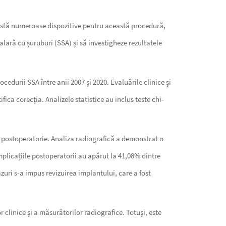
 există numeroase dispozitive pentru această procedură,
alară cu șuruburi (SSA) și să investigheze rezultatele
ocedurii SSA între anii 2007 și 2020. Evaluările clinice și
ica corecția. Analizele statistice au inclus teste chi-
ă postoperatorie. Analiza radiografică a demonstrat o
plicațiile postoperatorii au apărut la 41,08% dintre
zuri s-a impus revizuirea implantului, care a fost
clinice și a măsurătorilor radiografice. Totuși, este