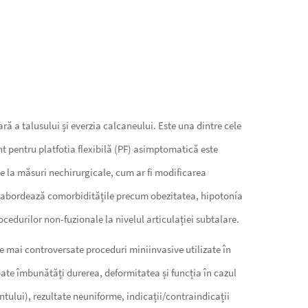
ă a talusului și everzia calcaneului. Este una dintre cele
t pentru platfotia flexibilă (PF) asimptomatică este
 de la măsuri nechirurgicale, cum ar fi modificarea
re abordează comorbiditățile precum obezitatea, hipotonía
ocedurilor non-fuzionale la nivelul articulației subtalare.
le mai controversate proceduri miniinvasive utilizate în
te îmbunătăți durerea, deformitatea și funcția în cazul
antului), rezultate neuniforme, indicații/contraindicații