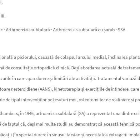
l.
III.
ric · Arthroereizis subtalară · Arthroereizis subtalară cu șurub · SSA
onală a piciorului, cauzată de colapsul arcului medial, înclinarea plantar
ună de consultație ortopedică clinică. Deși abordarea actuală de tratamen
azurile în care apar durere și limitări ale activității. Tratamentul variază
are nesteroidiene (AANS), kinetoterapia și exercițiile de întindere, ca
e de tipul intervențiilor pe țesuturi moi, osteotomiilor de realiniere și pr
Chambers, în 1946, artroereiza subtalară (SA) a reprezentat una dintre ce
de faptul că, deși mai multe studii au demonstrat că această tehnică poa
plicații (în special durere în sinusul tarsian și necesitatea extragerii impl