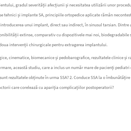
ientului, gradul severității afecțiunii și necesitatea utilizării unor proce
rse tehnici și implante SA, principiile ortopedice aplicate rămân necontest
n introducerea unui implant, direct sau indirect, în sinusul tarsian. Dintr
isponibilității extinse, comparativ cu dispozitivele mai noi, biodegradabile
 doua intervenții chirurgicale pentru extragerea implantului.
ice, cinematice, biomecanice și pedobarografice, rezultatele clinice și rad
rmare, această studiu, care a inclus un număr mare de pacienți pediatri cu
unt rezultatele obținute în urma SSA? 2. Conduce SSA la o îmbunătățire cl
factorii care corelează cu apariția complicațiilor postoperatorii?