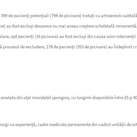
399 de pacienți potențiali (794 de picioare) tratați cu artroereizis subtal
ioare) au fost excluși deoarece nu mai aveau creștere scheletală remanentă
are, opt pacienți (16 picioare) au fost excluși din cauza unor intervenții 
 procesul de excludere, 178 de pacienți (353 de picioare) au îndeplinit crite
canulate din oțel inoxidabil spongios, cu lungimi disponibile între 25 și 
hirurgi cu experiență, cadre medicale permanente din cadrul unității de or