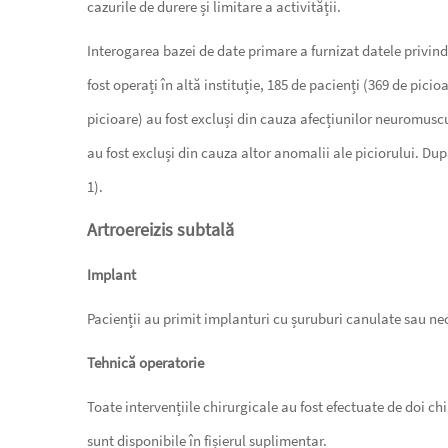
cazurile de durere și limitare a activității.
Interogarea bazei de date primare a furnizat datele privind 
fost operați în altă instituție, 185 de pacienți (369 de pic
picioare) au fost excluși din cauza afecțiunilor neuromuscul
au fost excluși din cauza altor anomalii ale piciorului. După
1).
Artroereizis subtală
Implant
Pacienții au primit implanturi cu șuruburi canulate sau ne
Tehnică operatorie
Toate intervențiile chirurgicale au fost efectuate de doi c
sunt disponibile în fișierul suplimentar.