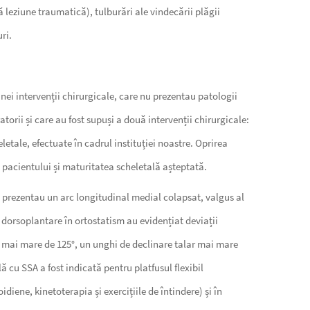
ă leziune traumatică), tulburări ale vindecării plăgii
ri.
nei intervenții chirurgicale, care nu prezentau patologii
orii și care au fost supuși a două intervenții chirurgicale:
letale, efectuate în cadrul instituției noastre. Oprirea
a pacientului și maturitatea scheletală așteptată.
ții prezentau un arc longitudinal medial colapsat, valgus al
și dorsoplantare în ortostatism au evidențiat deviații
 mai mare de 125°, un unghi de declinare talar mai mare
cu SSA a fost indicată pentru platfusul flexibil
ne, kinetoterapia și exercițiile de întindere) și în