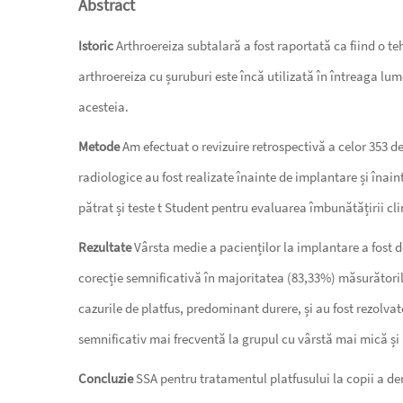
Abstract
Istoric
Arthroereiza subtalară a fost raportată ca fiind o te
arthroereiza cu șuruburi este încă utilizată în întreaga lu
acesteia.
Metode
Am efectuat o revizuire retrospectivă a celor 353 de 
radiologice au fost realizate înainte de implantare și înain
pătrat și teste t Student pentru evaluarea îmbunătățirii cli
Rezultate
Vârsta medie a pacienților la implantare a fost 
corecție semnificativă în majoritatea (83,33%) măsurătoril
cazurile de platfus, predominant durere, și au fost rezolva
semnificativ mai frecventă la grupul cu vârstă mai mică și 
Concluzie
SSA pentru tratamentul platfusului la copii a dem