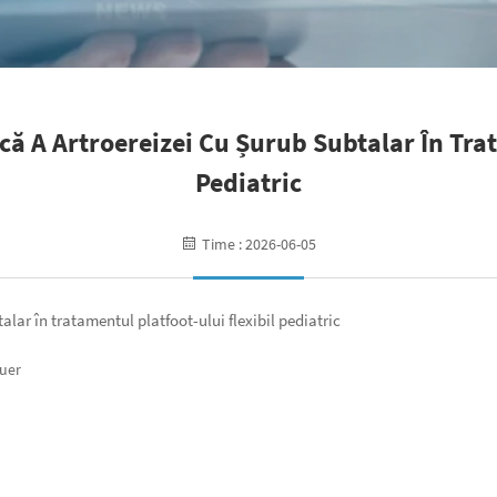
ică A Artroereizei Cu Șurub Subtalar În Tra
Pediatric
Time : 2026-06-05
talar în tratamentul platfoot-ului flexibil pediatric
auer