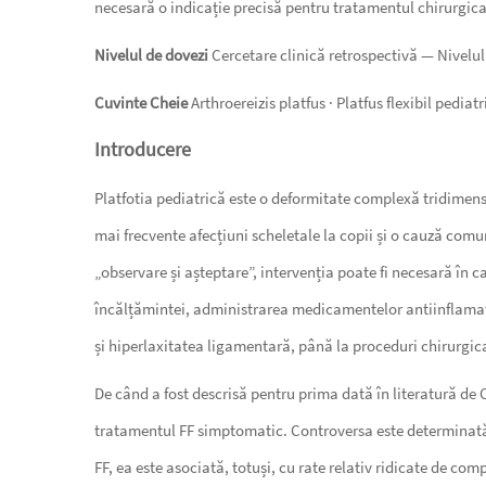
necesară o indicație precisă pentru tratamentul chirurgica
Nivelul de dovezi
Cercetare clinică retrospectivă — Nivelul 
Cuvinte Cheie
Arthroereizis platfus · Platfus flexibil pediat
Introducere
Platfotia pediatrică este o deformitate complexă tridimensi
mai frecvente afecțiuni scheletale la copii și o cauză com
„observare și așteptare”, intervenția poate fi necesară în c
încălțămintei, administrarea medicamentelor antiinflamato
și hiperlaxitatea ligamentară, până la proceduri chirurgical
De când a fost descrisă pentru prima dată în literatură de 
tratamentul FF simptomatic. Controversa este determinată 
FF, ea este asociată, totuși, cu rate relativ ridicate de com