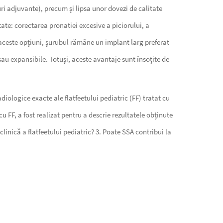
duri adjuvante), precum și lipsa unor dovezi de calitate
ate: corectarea pronatiei excesive a piciorului, a
e aceste opțiuni, șurubul rămâne un implant larg preferat
 sau expansibile. Totuși, aceste avantaje sunt însoțite de
iologice exacte ale flatfeetului pediatric (FF) tratat cu
 FF, a fost realizat pentru a descrie rezultatele obținute
inică a flatfeetului pediatric? 3. Poate SSA contribui la