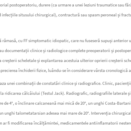
zorial postoperatoriu, durere (ca urmare a unei leziuni traumatice sau făr
infecțiile situsului chirurgical), contractură sau spasm peroneal și fractu
ală rămasă, cu FF simptomatic idiopatic, care nu fuseseră supuși anterior u
 documentații clinice și radiologice complete preoperatorii și postoperat
reșterii scheletale și explantarea acestuia ulterior oprierii creșterii sche
 aprecierea închiderii fizice, luându-se în considerare vârsta cronologică 
e baza unei combinații de constatări clinice și radiografice. Clinic, pacien
la ridicarea călcâiului (Testul Jack). Radiografic, radiografiile laterale 
re de 4°, o înclinare calcaneană mai mică de 20°, un unghi Costa-Bartani
n unghi talometatarsian adesea mai mare de 20°. Intervenția chirurgicală 
 fi modificarea încălțămintei, medicamentele antiinflamatorii nesteroidie