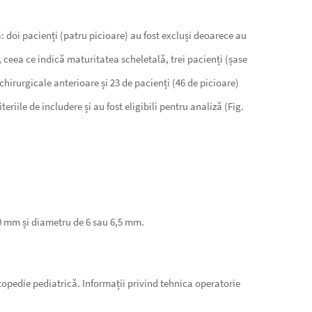
ă: doi pacienți (patru picioare) au fost excluși deoarece au
, ceea ce indică maturitatea scheletală, trei pacienți (șase
chirurgicale anterioare și 23 de pacienți (46 de picioare)
riile de includere și au fost eligibili pentru analiză (Fig.
40 mm și diametru de 6 sau 6,5 mm.
topedie pediatrică. Informații privind tehnica operatorie