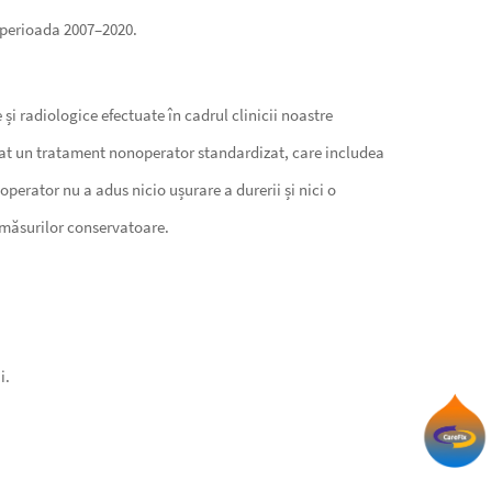
n perioada 2007–2020.
e și radiologice efectuate în cadrul clinicii noastre
rmat un tratament nonoperator standardizat, care includea
operator nu a adus nicio ușurare a durerii și nici o
a măsurilor conservatoare.
i.