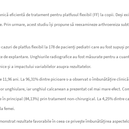
hnică eficientă de tratament pentru platfusul flexibil (FF) la copii. Deși
me. Prin urmare, acest studiu își propune să reexamineze arthroereiza subt
cazuri de platfus flexibil la 178 de pacienți pediatri care au fost supuși pr
te de explantare. Unghiurile radiografice au fost măsurate pentru a cuantif
nice și a impactului variabilelor asupra rezultatelor.
de 11,96 ani. La 96,31% dintre picioare s-a observat o îmbunătățire clinic
or unghiulare, iar unghiul calcanean a prezentat cel mai mare efect. Com
te în principal (84,13%) prin tratament non-chirurgical. La 4,25% dintre ca
la femei.
onstrat rezultate favorabile în ceea ce privește îmbunătățirea aspectelor 