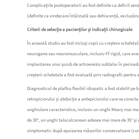
Complicațiile postoperatorii au fost definite ca deficit sen
(definite ca vindecare întârziată sau dehiscență, excluzând 
Criterii de selecție a pacienților și indicații chirurgicale
În această studiu au fost incluși copii cu creștere schelet
neurogene sau neuromusculare, inclusiv FF rigid, care aveau
implantarea unui șurub de artroereizis subtalar în perioada c
creșterii scheletale a fost evaluată prin radiografii pentru
Diagnosticul de platfus flexibil idiopatic a fost stabilit p
retropiciorului și abducție a antepiciorului care se corecta 
unghiulare caracteristice, inclusiv un unghi Meary mai ma
de 30°, un unghi talocalcanean adesea mai mare de 35° și u
simptomatic după epuizarea măsurilor conservatoare (cum ar