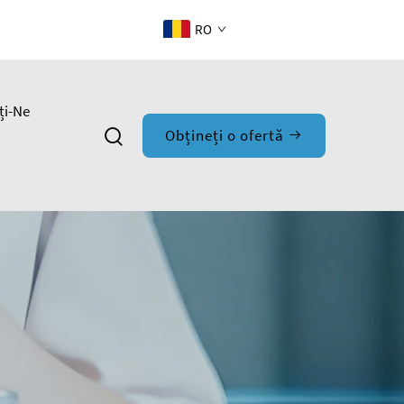
RO
ți-Ne
Obțineți o ofertă