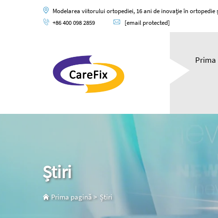
Modelarea viitorului ortopediei, 16 ani de inovație în ortopedie și
+86 400 098 2859
[email protected]
Prima 
Știri
Prima pagină
>
Știri