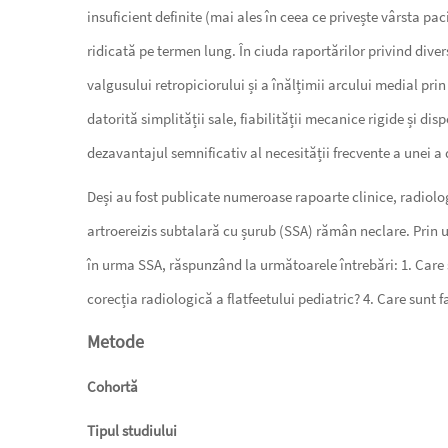
insuficient definite (mai ales în ceea ce privește vârsta pac
ridicată pe termen lung. În ciuda raportărilor privind dive
valgusului retropiciorului și a înălțimii arcului medial pri
datorită simplității sale, fiabilității mecanice rigide și d
dezavantajul semnificativ al necesității frecvente a unei a
Deși au fost publicate numeroase rapoarte clinice, radiolog
artroereizis subtalară cu șurub (SSA) rămân neclare. Prin u
în urma SSA, răspunzând la următoarele întrebări: 1. Care s
corecția radiologică a flatfeetului pediatric? 4. Care sunt 
Metode
Cohortă
Tipul studiului