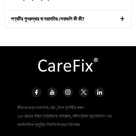
পণ্যটির পুনরুদ্ধার বা মরামতির সেবাগুলি কী কী?
জীবনের জন্য দেখাশোনা, হड়্যাংগ পুনর্গঠিত করুন
১৬+ বছরের সঞ্চিত নৈর্ব্যক্তিক অভিজ্ঞতা, জটিল ট্রামা প্রত্যারোপণ এবং
অর্থোপেডিক প্রযুক্তি সিস্টেম উন্নয়নে বিশেষজ্ঞ