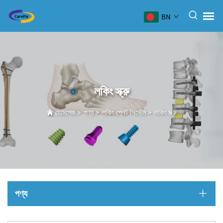
BN
লকিং স্ক্রু
হোমপেজ
>
পণ্য
>
লকিং প্লেট সিস্টেম
>
লকিং স্ক্রু
পণ্য