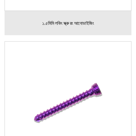
১.৫মিমি লকিং স্ক্রু রং আনোডাইজিং