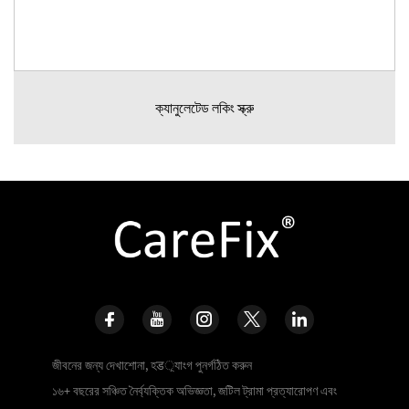
ক্যানুলেটেড লকিং স্ক্রু
জীবনের জন্য দেখাশোনা, হड়্যাংগ পুনর্গঠিত করুন
১৬+ বছরের সঞ্চিত নৈর্ব্যক্তিক অভিজ্ঞতা, জটিল ট্রামা প্রত্যারোপণ এবং