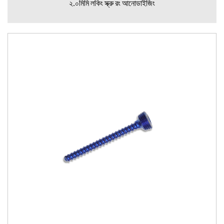
২.০মিমি লকিং স্ক্রু রং আনোডাইজিং