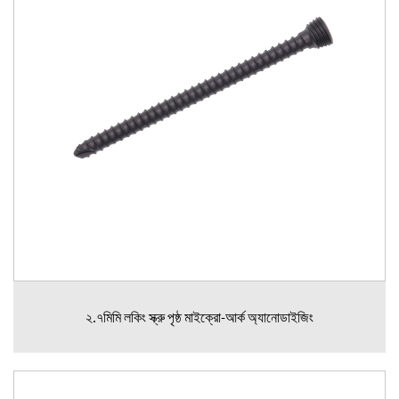
২.৭মিমি লকিং স্ক্রু পৃষ্ঠ মাইক্রো-আর্ক অ্যানোডাইজিং