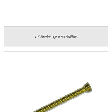
২.৪মিমি লকিং স্ক্রু রং আনোডাইজিং