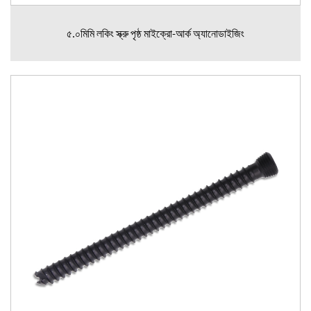
৫.০মিমি লকিং স্ক্রু পৃষ্ঠ মাইক্রো-আর্ক অ্যানোডাইজিং