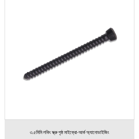
৩.৫মিমি লকিং স্ক্রু পৃষ্ঠ মাইক্রো-আর্ক অ্যানোডাইজিং