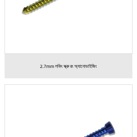
2.7mm লকিং স্ক্রু রং অ্যানোডাইজিং