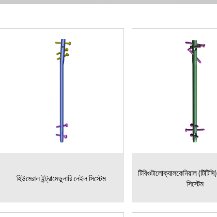
টিবিওটালোক্যালকেনিয়াল (টিটিস
হিউমেরাল ইন্ট্রামেডুলারি নেইল সিস্টেম
সিস্টেম