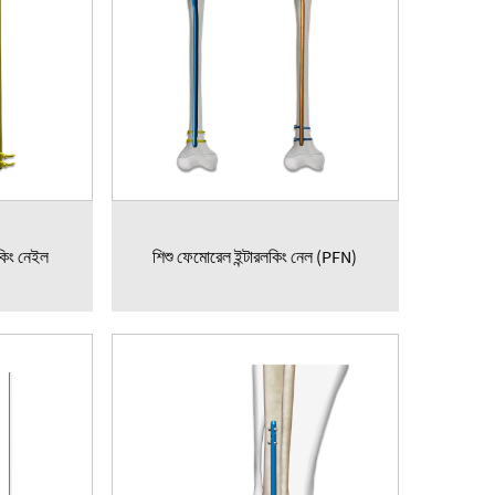
রলকিং নেইল
শিশু ফেমোরেল ইন্টারলকিং নেল (PFN)