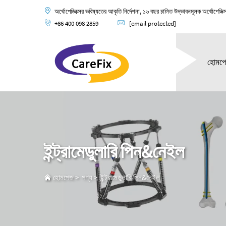
অর্থোপেডিক্সের ভবিষ্যতের আকৃতি নির্দেশনা, ১৬ বছর চালিত উদ্ভাবনমূলক অর্থোপেডিক্
+86 400 098 2859
[email protected]
হোমপ
ইন্ট্রামেডুলারি পিন&নেইল
হোমপেজ
>
পণ্য
>
ইন্ট্রামেডুলারি পিন&নেইল