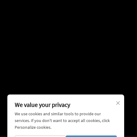
জীবনের জন্য দেখাশোনা, হड়্যাংগ পুনর্গঠিত করুন
১৬+ বছরের সঞ্চিত নৈর্ব্যক্তিক অভিজ্ঞতা, জটিল ট্রামা প্রত্যারোপণ এবং অর্থোপ
উন্নয়নে বিশেষজ্ঞ
We value your privacy
We use cookies and similar tools to provide our
services. If you don't want to accept all cookies, click
Personalize cookies.