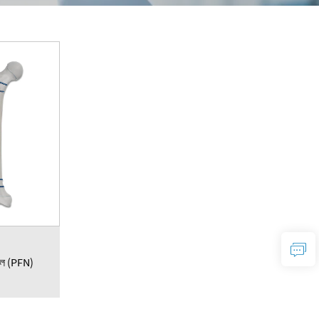
নেল (PFN)