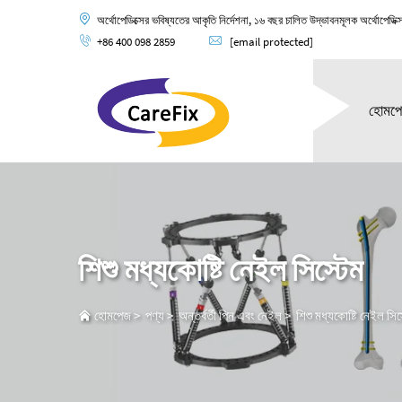
অর্থোপেডিক্সের ভবিষ্যতের আকৃতি নির্দেশনা, ১৬ বছর চালিত উদ্ভাবনমূলক অর্থোপেডিক্
+86 400 098 2859
[email protected]
হোমপ
শিশু মধ্যকোষ্টি নেইল সিস্টেম
হোমপেজ
>
পণ্য
>
অন্তর্বর্তী পিন এবং নেইল
>
শিশু মধ্যকোষ্টি নেইল সিস