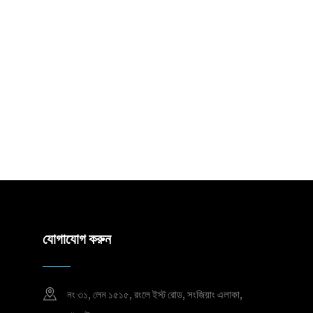
যোগাযোগ করুন
নং ৩১, লেন ১৫১৫, রংলে ইস্ট রোড, সংজিয়াং এলাকা,