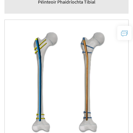
Péinteoir Phaidríochta Tibial