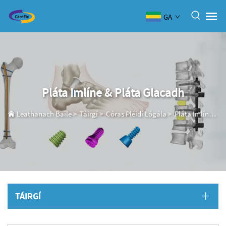
GA
Pláta Imlíne & Pláta Glacadh
Leathanach Baile
>
Táirgí
>
Córas Pléidí Lógála
>
Pláta Imlíne & Pláta Glacadh
TÁIRGÍ