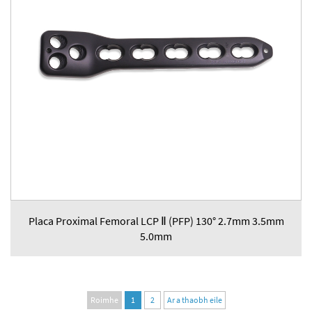
Placa Proximal Femoral LCP Ⅱ (PFP) 130° 2.7mm 3.5mm
5.0mm
Roimhe
1
2
Ar a thaobh eile