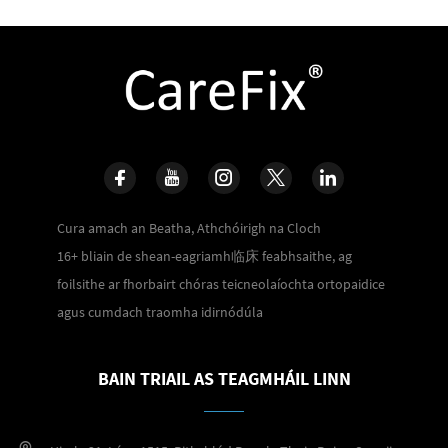
Cura amach an Beatha, Athchóirigh na Cloch
16+ bliain de shean-eagriamh临床 feabhsaithe, ag
foilsithe ar fhorbairt chóras teicneolaíochta ortopaidice
agus cumdach traomha idirnódúla
BAIN TRIAIL AS TEAGMHÁIL LINN