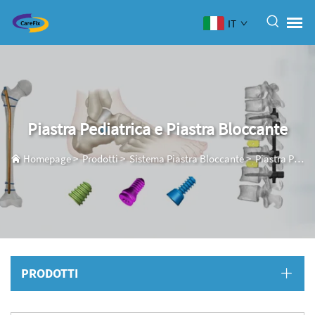
IT
Piastra Pediatrica e Piastra Bloccante
Homepage
>
Prodotti
>
Sistema Piastra Bloccante
>
Piastra Pediatrica e Piastra Bloccante
PRODOTTI