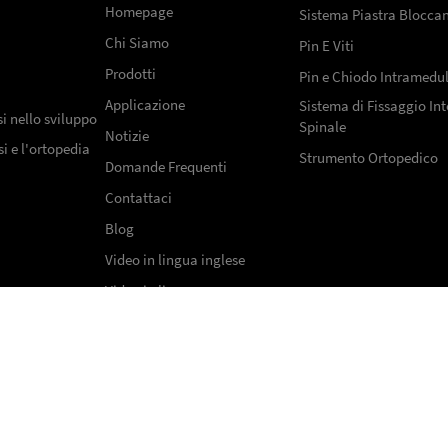
Homepage
Sistema Piastra Blocca
Chi Siamo
Pin E Viti
Prodotti
Pin e Chiodo Intramedul
Applicazione
Sistema di Fissaggio In
i nello sviluppo
Spinale
Notizie
i e l'ortopedia
Strumento Ortopedico
Domande Frequenti
Contattaci
Blog
Video in lingua inglese
Video in lingua russa
reFix Medical Instrument Co., Ltd. Tutti i diritti riserva