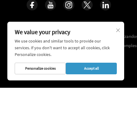
Cura per la Vita, Ricostruisci le Ossa
We value your privacy
16+ anni di esperienza clinica accumulata, specializzandos
We use cookies and similar tools to provide our
di sistemi tecnologici per la riparazione di traumi compless
services. If you don't want to accept all cookies, click
Personalize cookies.
Personalize cookies
Accept all
Copyright © 2026 Shanghai Ca