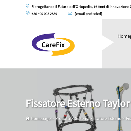
Riprogettando il Futuro dell'Ortopedia, 16 Anni di Innovazione
+86 400 098 2859
[email protected]
Home
Fissatore Esterno Taylor
Homepage
>
Prodotti
>
Sistema Fissatore Esterno
>
Fi