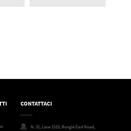
TTI
CONTATTACI
no
N. 31, Lane 1515, Rongle East Road,