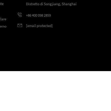
nte
Distretto di Songjiang, Shanghai
+86 400 098 2859
lare
[email protected]
terno
ti.
Informativa sulla privacy