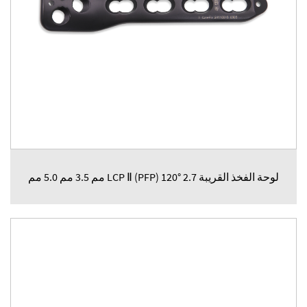
لوحة الفخذ القريبة LCP Ⅱ (PFP) 120° 2.7 مم 3.5 مم 5.0 مم