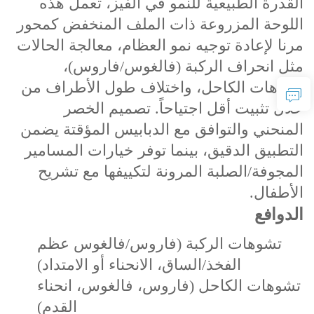
القدرة الطبيعية للنمو في الفيز، تعمل هذه
اللوحة المزروعة ذات الملف المنخفض كمحور
مرنا لإعادة توجيه نمو العظام، معالجة الحالات
مثل انحراف الركبة (فالغوس/فاروس)،
تشوهات الكاحل، واختلاف طول الأطراف من
خلال تثبيت أقل اجتياحاً. تصميم الخصر
المنحني والتوافق مع الدبابيس المؤقتة يضمن
التطبيق الدقيق، بينما توفر خيارات المسامير
المجوفة/الصلبة المرونة لتكييفها مع تشريح
الأطفال.
الدوافع
تشوهات الركبة (فاروس/فالغوس عظم
الفخذ/الساق، الانحناء أو الامتداد)
تشوهات الكاحل (فاروس، فالغوس، انحناء
القدم)