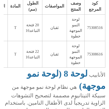
كود
وصف
الطول
المواصفات
المادة
الم
المرجع
المنتج
(مم)
لوحة
النمو
20 فتحة
75308516
ثقبان
T
3.5 
الموجهة
التباعد16
خطوة
لوحة
النمو
22 فتحة
75308616
ثقبان
T
4.5 
الموجهة
التباعد16
خطوة
لوحة 8‌ (لوحة نمو
الأنابيب
موجهة)
هي نظام لوحة نمو موجهة من
سبيكة التيتانيوم مصممة لتصحيح التشوهات
الزاوية تدريجياً لدى الأطفال النامين. باستخدام