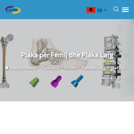
SQ
Plaka për Fëmij dhe Plaka Larg
Faqja kryesore
>
Produktet
>
Sistemi i Plaketës Larg
>
Plaka për Fëmij dhe Plaka Larg