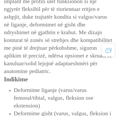
implant me profili ulët funksionon si një
ngjyrër fleksibil për të riorientuar rritjen e
ashpjit, duke trajtatër kondita si valgus/varus
në liganje, deformimet në gisht dhe
ndryshimet në gjathtin e krahut. Me dizajn
konturat të zonës së strehjes dhe kompatibilitet
me pinë të drejtuar përkohshme, siguron
aplikim të precizë, ndërsa opsionet e skruarëve
kanuluar/solid lejojnë adaptueshmëri për
anatomine pediatric.
Indikime‌
Deformime liganje (varus/varus
femoral/tibial, valgus, fleksion ose
ekstension)
Deformime gisht (varus, valgus, fleksion i