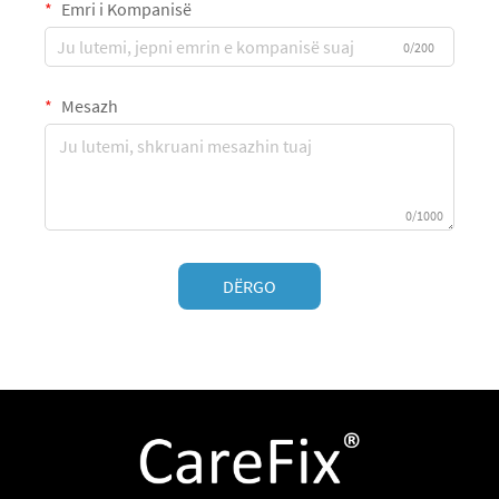
Emri i Kompanisë
0/200
Mesazh
0/1000
DËRGO