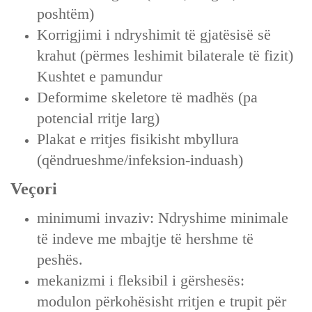
poshtëm)
Korrigjimi i ndryshimit të gjatësisë së
krahut (përmes leshimit bilaterale të fizit)
Kushtet e pamundur
Deformime skeletore të madhës (pa
potencial rritje larg)
Plakat e rritjes fisikisht mbyllura
(qëndrueshme/infeksion-induash)
Veçori
minimumi invaziv: Ndryshime minimale
të indeve me mbajtje të hershme të
peshës.
mekanizmi i fleksibil i gërshesës:
modulon përkohësisht rritjen e trupit për