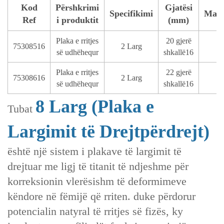
Kod
Përshkrimi
Gjatësi
Specifikimi
Mate
Ref
i produktit
(mm)
Plaka e rritjes
20 gjerë
75308516
2 Larg
T
së udhëhequr
shkallë16
Plaka e rritjes
22 gjerë
75308616
2 Larg
T
së udhëhequr
shkallë16
8 Larg‌ (Plaka e
Tubat
Largimit të Drejtpërdrejt)
është një sistem i plakave të largimit të
drejtuar me ligj të titanit të ndjeshme për
korreksionin vlerësishm të deformimeve
këndore në fëmijë që rriten. duke përdorur
potencialin natyral të rritjes së fizës, ky