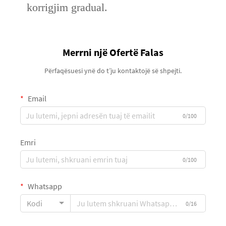
korrigjim gradual.
Merrni një Ofertë Falas
Përfaqësuesi ynë do t’ju kontaktojë së shpejti.
Email
0/100
Emri
0/100
Whatsapp
Kodi
0/16