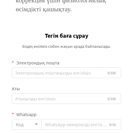
коррекция үшін физиологиялық
өсімдікті қашықтау.
Тегін баға сұрау
Біздің өкіліміз сізбен жақын арада байланысады.
Электрондық пошта
0/100
Аты
0/100
Whatsapp
Код
0/16