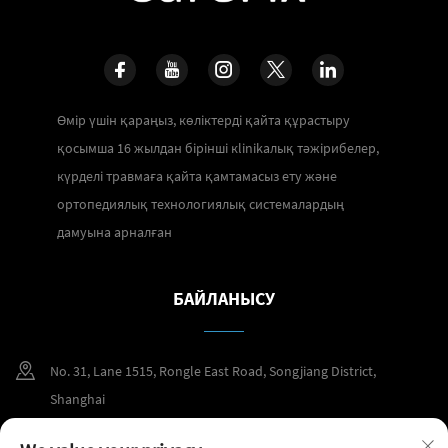
Өмір үшін қараңыз, көліктерді қайта құрастыру
қосымша 16 жылдан бірінші кlinikалық тәжірибелер,
күрделі травмаға қайта қамтамасыз ету және
ортопедиялық технологиялық системалардың
дамуына арналған
БАЙЛАНЫСУ
No. 31, Lane 1515, Rongle East Road, Songjiang District,
Shanghai
+86 400 098 2859