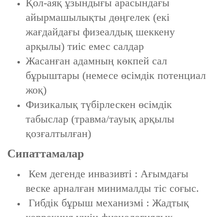
Қол-аяқ ұзындығы арасындағы
айырмашылықты дөңгелек (екі
жағдайдағы физеалдық шеккену
арқылы) тиіс емес салдар
Жасанған адамның көкпей сал
бұрыштары (немесе өсімдік потенциал
жоқ)
Физикалық түбірлескен өсімдік
табыслар (травма/тауық арқылы
қозғалтылған)
Сипаттамалар
‌ Кем дегенде инвазивті ‌: Ағымдағы
веске арналған минималды тіс соғыс.
‌ Гибдік бұрыш механизмі ‌: Жадтық