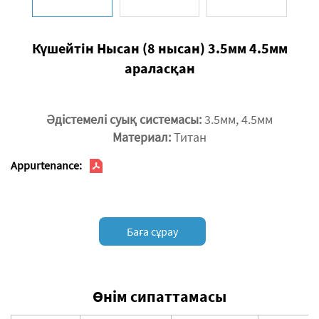
Күшейтін Нысан (8 нысан) 3.5мм 4.5мм
араласқан
Әдістемелі суық системасы:
3.5мм, 4.5мм
Материал:
Титан
Appurtenance:
Баға сұрау
Өнім сипаттамасы