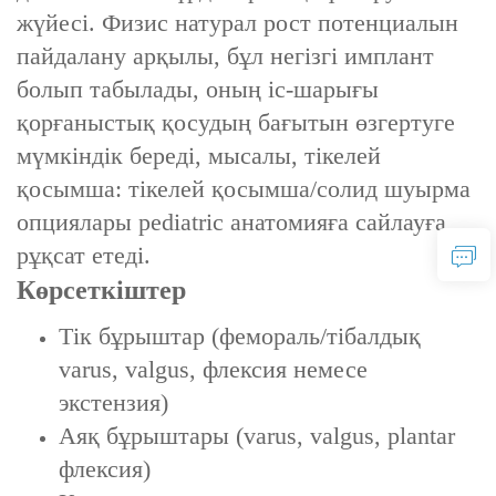
жүйесі. Физис натурал рост потенциалын
пайдалану арқылы, бұл негізгі имплант
болып табылады, оның іс-шарығы
қорғаныстық қосудың бағытын өзгертуге
мүмкіндік береді, мысалы, тікелей
қосымша: тікелей қосымша/солид шуырма
опциялары pediatric анатомияға сайлауға
рұқсат етеді.
Көрсеткіштер
Тік бұрыштар (фемораль/тібалдық
varus, valgus, флексия немесе
экстензия)
Аяқ бұрыштары (varus, valgus, plantar
флексия)