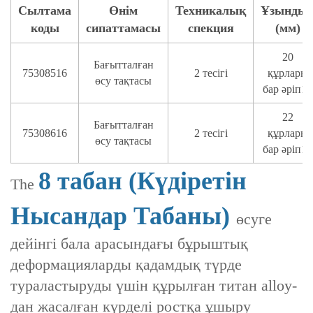
Сылтама
Өнім
Техникалық
Ұзынды
коды
сипаттамасы
спекция
(мм)
20
Бағытталған
75308516
2 тесігі
құрлары
өсу тақтасы
бар әріп16
22
Бағытталған
75308616
2 тесігі
құрлары
өсу тақтасы
бар әріп16
8 табан (Күдіретін
The
Нысандар Табаны)
өсуге
дейінгі бала арасындағы бұрыштық
деформацияларды қадамдық түрде
тураластыруды үшін құрылған титан alloy-
дан жасалған күрделі ростқа ұшыру