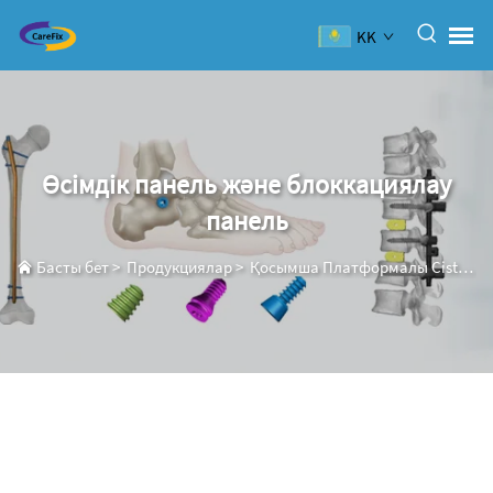
KK
Өсімдік панель және блоккациялау
панель
Басты бет
>
Продукциялар
>
Қосымша Платформалы Сistemа