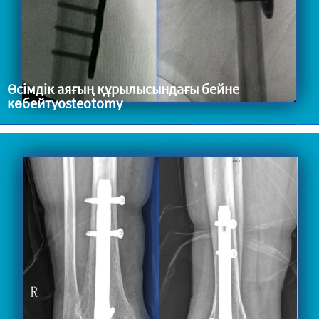
Өсімдік аяғың құрылысындағы бейне
көбейтуosteotomy
ДДХ-ге қарсы шешім: Жақын Феморал Остеотомия Көрсеткіш:
Балаңшақтардағы жақын femur-дағы инверсиялық, валгус және
айналу остеотомиясы немесе көлден бас тарту