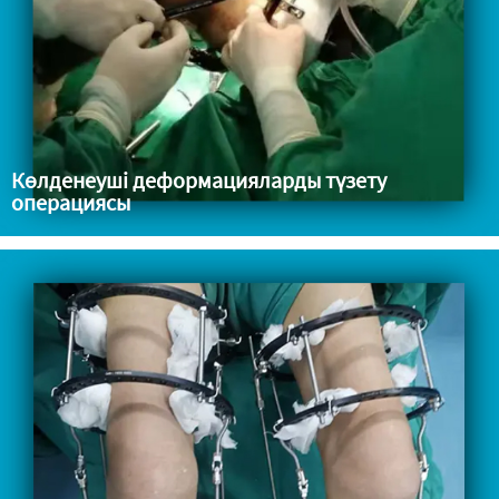
Көлденеуші деформацияларды түзету
операциясы
Дене ұзындығын ұzaртау операциясы Көлденушілерді тауып
қойу операциясы Дене қайта құру операциясы