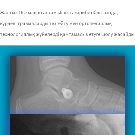
Жалғыз 16 жылдан астам кlinik тәжірибе облысында,
күрделі травмаларды тезгейту мен ортопедиялық
технологиялық жүйелерді қамтамасыз етуге шолу жасайды