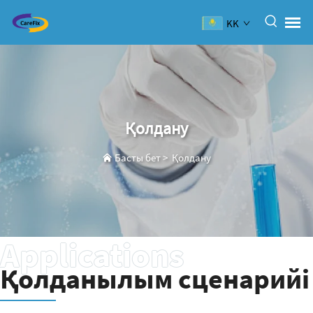
KK
Қолдану
Басты бет
>
Қолдану
Қолданылым сценарийі