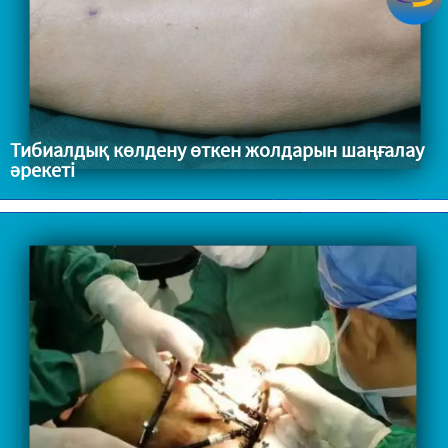
Тибиалдық көлдену өткен жолдарын шаңғалау
әрекеті
Диабеттік астың ішікленуі (Диабеттік аяқ) Артерioskleroz
Obliterans (ASO) Thromboangiitis Obliterans (TAO)