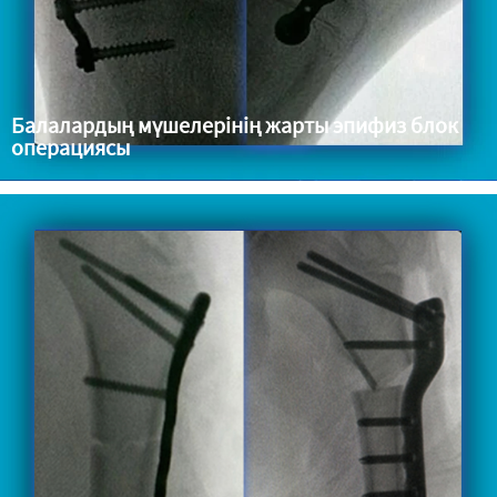
Балалардың мүшелерінің жарты эпифиз блок
операциясы
Мүшелердің бұрыштық деформациясы және балалардың өсу
кезіндегі түзетудің қажеттілігі.