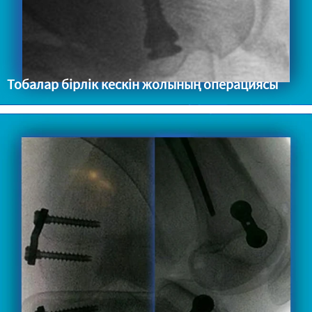
Тобалар бірлік кескін жолының операциясы
Икемді жазақ табан (балалар, жасөспірімдер, ересектер)
Навикулярлы сүйек ауруымен бірге келетін жазақ табан
Спастикалық параличті жазақ табан (артқы бұлшықет
байламының дисфункциясы) Пяточный бөлімнің вальгус
деформациясы...