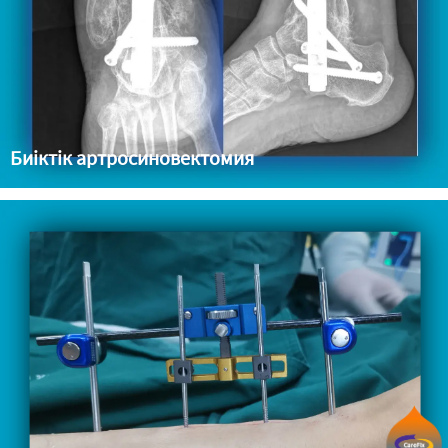
Биіктік артросиновектомия
Аяқ/табан ауыр деформациясы Табан және субталарлы
буындардың артрозы (Травматикалық, Ревматологиялық)
немесе псевдоартроз Опухоль резекциясынан кейінгі жұқпалар
немесе сүйек инфекциялары Табанның ассоциацияланбаған
некрозы...