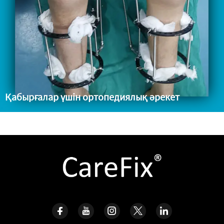
Қабырғалар үшін ортопедиялық әрекет
Екі балаңқысын ұзындау операциясы Балаңқысын қайта
қалпына келту операциясы Костың формасын қалпына келтіру
операциясы