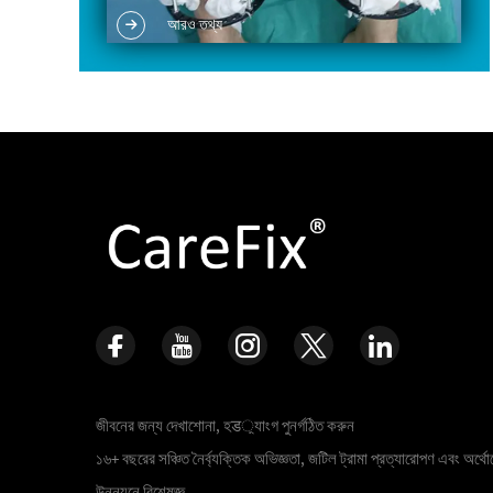
আরও তথ্য
সার্জারি
জীবনের জন্য দেখাশোনা, হड়্যাংগ পুনর্গঠিত করুন
১৬+ বছরের সঞ্চিত নৈর্ব্যক্তিক অভিজ্ঞতা, জটিল ট্রামা প্রত্যারোপণ এবং অর্থোপ
উন্নয়নে বিশেষজ্ঞ