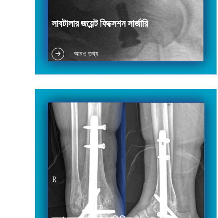
সাবটালার জয়েন্ট ফিক্সেশন সার্জারি
নমনীয় সমতল পায়ের তলু (শিশু, কিশোর এবং প্রাপ্তবয়স্কদের)
আরও তথ্য
ন্যাভিকুলার হাড়ের রোগের সাথে সমতল পা মারফুজ করুন পিছনের
পেশির টেনডনের ডিসফাংশনের কারণে স্প্যাজমোডিক
পক্ষাঘাতজনিত সমতল পা পায়ের পিছনের অংশের ভ্যালগাস
বিকৃতি...