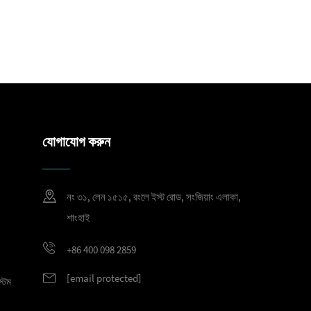
যোগাযোগ করুন
নং ৩১, লেন ১৫১৫, রংলে ইস্ট রোড, সংজিয়াং এলাকা,
শাংহাই
+86 400 098 2859
[email protected]
্টেম