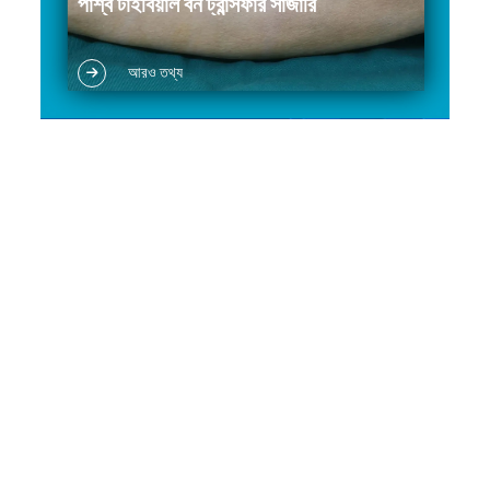
পার্শ্ব টাইবিয়াল বন ট্রান্সফার সার্জারি
ডায়াবেটিক নিচের অঙ্গ ইসকেমিয়া (ডায়াবেটিক ফুট)
আরও তথ্য
অর্টারিওস্ক্লেরোসিস অবলিটারেন্স (এএসও) থ্রমবোঅ্যাঞ্জিয়াটিস
অবলিফেরান্স (টিএও)