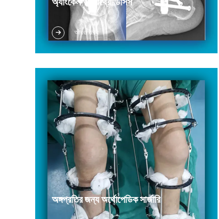
অ্যাংকেল অ্যারথ্রোডিসিস
গুরুতর পা/গোড়ালির বিকৃতি গোড়ালি এবং সাবটেলার জয়েন্টের
আরও তথ্য
আর্থ্রোসিস (আঘাতজনিত, রুম্যাটোলজিক) বা প্সেউডোআর্থ্রোসিস
টিউমার রেসেকশনের পর অস্থিতিশীলতা বা হাড়ের সংক্রমণ
অ্যাভাসকুলার নেক্রোসিস গোড়ালি...
অঙ্গপ্রতির জন্য অর্থোপেডিক সার্জারি
অঙ্গ বিস্তারণ সার্জারি অঙ্গ পুনর্গঠন সার্জারি অস্থি বিকৃতি সংশোধন