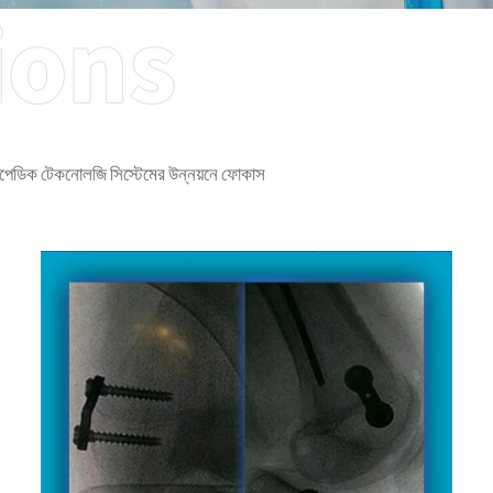
্থোপেডিক টেকনোলজি সিস্টেমের উন্নয়নে ফোকাস