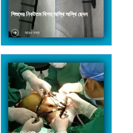
শিশুদের নিকটতম থিগহ অস্থি অস্থি ছেদন
DDH-এর চিকিৎসা: প্রক্সিমেল ফেমোরাল অস্টিওটমি ইনডিকেশন:
আরও তথ্য
শিশুদের প্রক্সিমেল ফেমারের উল্টো, ভ্যালগাস এবং রোটেশনাল
অস্টিওটমি বা ভেঙ্গে যাওয়ার সংযোজন।