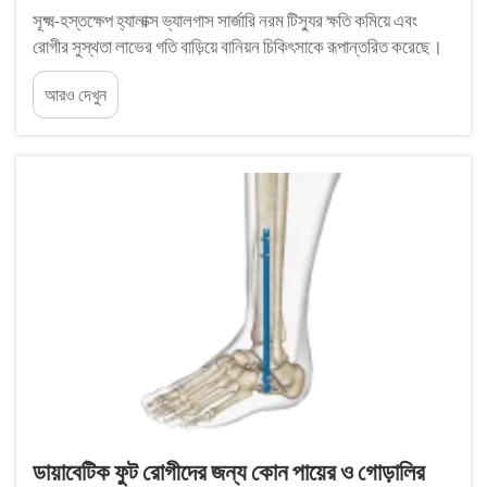
সূক্ষ্ম-হস্তক্ষেপ হ্যালাক্স ভ্যালগাস সার্জারি নরম টিস্যুর ক্ষতি কমিয়ে এবং
রোগীর সুস্থতা লাভের গতি বাড়িয়ে বানিয়ন চিকিৎসাকে রূপান্তরিত করেছে।
তবুও, উপযুক্ত হ্যালাক্স ভ্যালগাস ফিক্সেশন পদ্ধতি নির্বাচন করা এখনও একটি
আরও দেখুন
গুরুত্বপূর্ণ সিদ্ধান্ত যা সরাসরি...
ডায়াবেটিক ফুট রোগীদের জন্য কোন পায়ের ও গোড়ালির