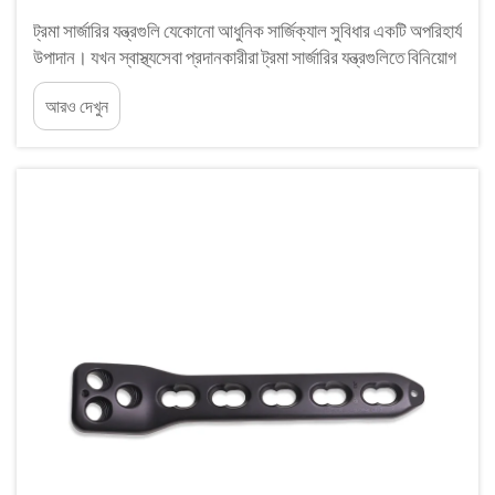
ট্রমা সার্জারির যন্ত্রগুলি যেকোনো আধুনিক সার্জিক্যাল সুবিধার একটি অপরিহার্য
উপাদান। যখন স্বাস্থ্যসেবা প্রদানকারীরা ট্রমা সার্জারির যন্ত্রগুলিতে বিনিয়োগ
করেন, তখন তারা একটি সম্পূর্ণ, সমন্বিত সিস্টেমের প্রত্যাশা রাখেন যা উচ্চ-
আরও দেখুন
চাপের জরুরি পরিস্থিতিতে নির্বিঘ্নে কাজ করে...