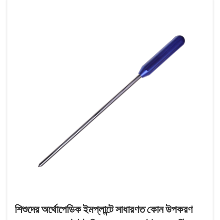
শিশুদের অর্থোপেডিক ইমপ্লান্টে সাধারণত কোন উপকরণ