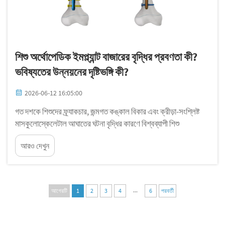
শিশু অর্থোপেডিক ইমপ্ল্যান্ট বাজারের বৃদ্ধির প্রবণতা কী?
ভবিষ্যতের উন্নয়নের দৃষ্টিভঙ্গি কী?
2026-06-12 16:05:00
গত দশকে শিশুদের ফ্র্যাকচার, জন্মগত কঙ্কাল বিকার এবং ক্রীড়া-সংশ্লিষ্ট
মাসকুলোস্কেলেটাল আঘাতের ঘটনা বৃদ্ধির কারণে বিশ্বব্যাপী শিশু
অর্থোপেডিক ইমপ্লান্ট বাজার ধারাবাহিকভাবে প্রসারিত হয়েছে। শিশুদের
আরও দেখুন
স্বাস্থ্য...
...
আগেরটি
1
2
3
4
6
পরবর্তী