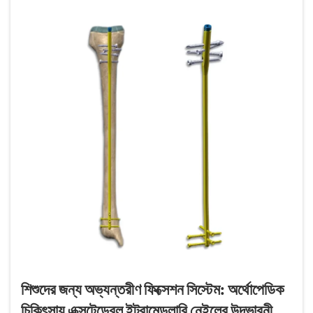
শিশুদের জন্য অভ্যন্তরীণ ফিক্সেশন সিস্টেম: অর্থোপেডিক
চিকিৎসায় এক্সটেন্ডেবল ইন্ট্রামেডুলারি নেইলের উদ্ভাবনী