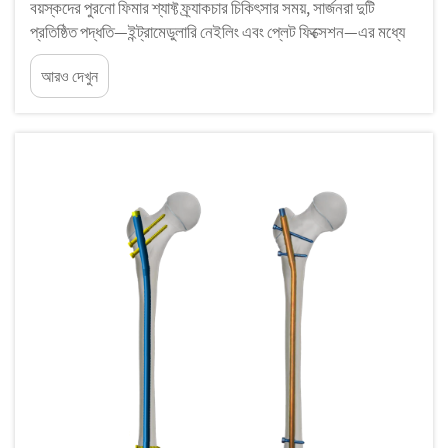
বয়স্কদের পুরনো ফিমার শ্যাফ্ট ফ্র্যাকচার চিকিৎসার সময়, সার্জনরা দুটি
প্রতিষ্ঠিত পদ্ধতি—ইন্ট্রামেডুলারি নেইলিং এবং প্লেট ফিক্সেশন—এর মধ্যে
একটি গুরুত্বপূর্ণ সিদ্ধান্ত নিতে বাধ্য হন। উভয় পদ্ধতির লক্ষ্য ফিমারের
আরও দেখুন
সঠিক অবস্থান ও স্থিতিশীলতা পুনরুদ্ধার করা, কিন্তু তাদের ক্লিনিক্যাল
ফলাফল...