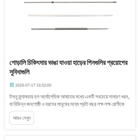
গোড়ালি চিকিৎসায় ভাঙা যাওয়া হাড়ের পিনগুলির প্রয়োগের
সুবিধাগুলি
2026-07-17 16:32:00
টাখনু ফ্র্যাকচার হল অর্থোপেডিক আঘাতের মধ্যে একটি সবচেয়ে সাধারণ ধরন,
যা বিভিন্ন জনগোষ্ঠী ও বয়সের মানুষের মধ্যে প্রতি বছর লক্ষ লক্ষ রোগীকে
প্রভাবিত করে। ঐতিহ্যগত ফিক্সেশন পদ্ধতিগুলি দশক ধরে চিকিৎসা
আরও দেখুন
সম্প্রদায়কে সেবা দিয়ে আসছে, কিন্তু আধুনিক সার্জিক্যাল...