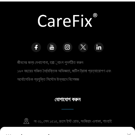
জীবনের জন্য দেখাশোনা, হड়্যাংগ পুনর্গঠিত করুন
১৬+ বছরের সঞ্চিত নৈর্ব্যক্তিক অভিজ্ঞতা, জটিল ট্রামা প্রত্যারোপণ এবং
অর্থোপেডিক প্রযুক্তি সিস্টেম উন্নয়নে বিশেষজ্ঞ
যোগাযোগ করুন
নং ৩১, লেন ১৫১৫, রংলে ইস্ট রোড, সংজিয়াং এলাকা, শাংহাই
+86 400 098 2859