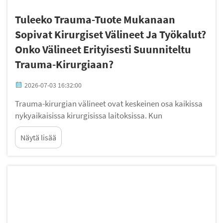
Tuleeko Trauma-Tuote Mukanaan
Sopivat Kirurgiset Välineet Ja Työkalut?
Onko Välineet Erityisesti Suunniteltu
Trauma-Kirurgiaan?
2026-07-03 16:32:00
Trauma-kirurgian välineet ovat keskeinen osa kaikissa
nykyaikaisissa kirurgisissa laitoksissa. Kun
terveydenhuollon ammattilaiset investoivat trauma-
Näytä lisää
kirurgian välineisiin, he odottavat täydellistä ja
yhtenäistä järjestelmää, joka toimii moitteettomasti
korkean paineen alaisissa hätätilanteissa…