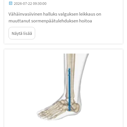
2026-07-22 09:30:00
Vähäinvasiivinen halluks valguksen leikkaus on
muuttanut sormenpäätulehduksen hoitoa
vähentämällä pehmytkudosten vaurioita ja
Näytä lisää
nopeuttamalla potilaan toipumista. Valinnan
tekeminen sopivan halluks valguksen
kiinnitysmenetelmän kanssa on kuitenkin ratkaiseva
päätös, joka vaikuttaa suoraan...