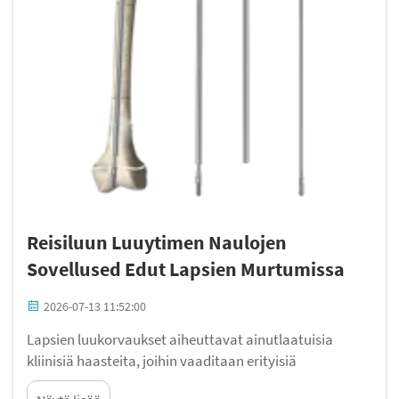
Reisiluun Luuytimen Naulojen
Sovellused Edut Lapsien Murtumissa
2026-07-13 11:52:00
Lapsien luukorvaukset aiheuttavat ainutlaatuisia
kliinisiä haasteita, joihin vaaditaan erityisiä
hoitotapoja. Perinteiset avoimet leikkaus- ja sisäisen