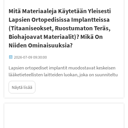
Mitä Materiaaleja Käytetään Yleisesti
Lapsien Ortopedisissa Implantteissa
(titaaniseokset, Ruostumaton Teräs,
Biohajoavat Materiaalit)? Mikä On
Niiden Ominaisuuksia?
2026-07-09 09:30:00
Lapsien ortopediset implantit muodostavat keskeisen
lääketieteellisten laitteiden luokan, joka on suunniteltu
erityisesti lasten kasvavaa kehoa ja ainutlaatuisia
Näytä lisää
fysiologisia tarpeita varten. Toisin kuin aikuisille
tarkoitetut ortopediset ratkaisut, lapsien ortopedisten
implanttien on mahdollistettava jatkuvaa kasvua...