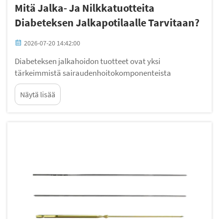
Mitä Jalka- Ja Nilkkatuotteita
Diabeteksen Jalkapotilaalle Tarvitaan?
2026-07-20 14:42:00
Diabeteksen jalkahoidon tuotteet ovat yksi
tärkeimmistä sairaudenhoitokomponenteista
diabeteksen sairastaville potilaille. Oikeat diabeteksen
Näytä lisää
jalkahoidon tuotteet voivat merkittävästi vähentää
vakavien komplikaatioiden riskiä, kuten haavaumia,...