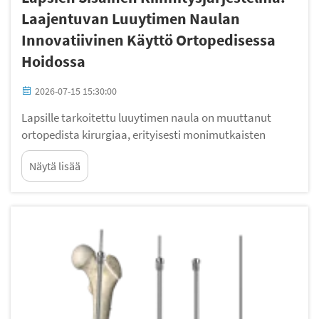
Laajentuvan Luuytimen Naulan
Innovatiivinen Käyttö Ortopedisessa
Hoidossa
2026-07-15 15:30:00
Lapsille tarkoitettu luuytimen naula on muuttanut
ortopedista kirurgiaa, erityisesti monimutkaisten
murtumien ja poikkeavuuksien hoitoon kasvavilla
Näytä lisää
lapsilla. Perinteisten ulkoisten kiinnitysmenetelmien
sijaan lapsille tarkoitettu luuytimen n...