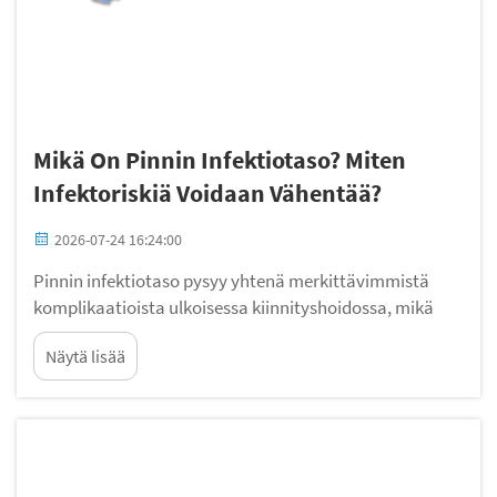
Mikä On Pinnin Infektiotaso? Miten
Infektoriskiä Voidaan Vähentää?
2026-07-24 16:24:00
Pinnin infektiotaso pysyy yhtenä merkittävimmistä
komplikaatioista ulkoisessa kiinnityshoidossa, mikä
vaikuttaa potilaan toipumisaikoihin ja kliinisiin
Näytä lisää
tuloksiin. Pinnin infektiotason ymmärtäminen on
olennaista ortopedian kirurgien, trauma...