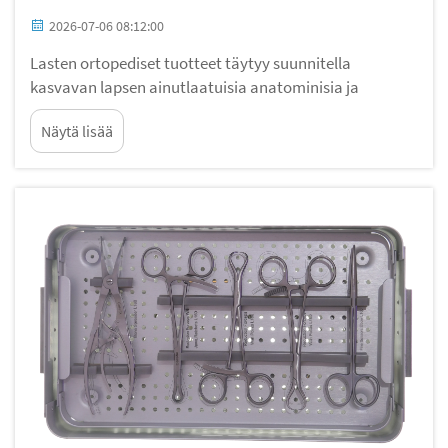
2026-07-06 08:12:00
Lasten ortopediset tuotteet täytyy suunnitella
kasvavan lapsen ainutlaatuisia anatominisia ja
fysiologisia tarpeita varten eri ikä- ja painoluokissa.
Näytä lisää
Lasten ortopedisten tuotteiden teknisten tietojen
täydellisyys määrittää, voidaanko laitetta käyttää…