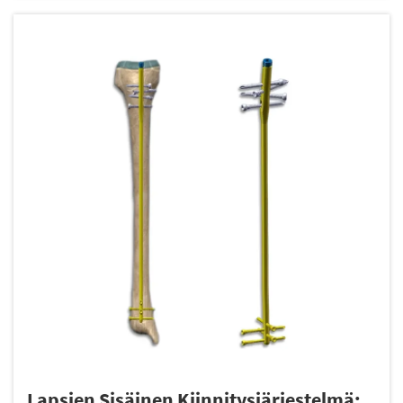
i...
Lapsien Sisäinen Kiinnitysjärjestelmä: