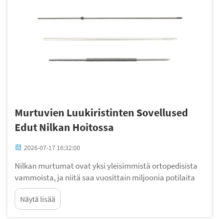
Murtuvien Luukiristinten Sovellused
Edut Nilkan Hoitossa
2026-07-17 16:32:00
Nilkan murtumat ovat yksi yleisimmistä ortopedisista
vammoista, ja niitä saa vuosittain miljoonia potilaita
eri väestöryhmistä ja ikäluokista. Perinteiset
Näytä lisää
kiinnitysmenetelmät ovat palvelleet lääketieteellistä
yhteisöä vuosikymmeniä, mutta nykyaikaiset kirurgiset