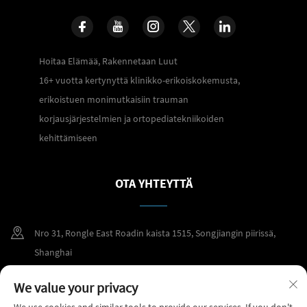
Hoitaa Elämää, Rakennetaan Luut
16+ vuotta kertynyttä klinikko-erikoiskokemusta,
erikoistuen monimutkaisiin trauman
korjausjärjestelmien ja ortopediatekniikoiden
kehittämiseen
OTA YHTEYTTÄ
Nro 31, Rongle East Roadin kaista 1515, Songjiangin piirissä,
Shanghai
+86 400 098 2859
We value your privacy