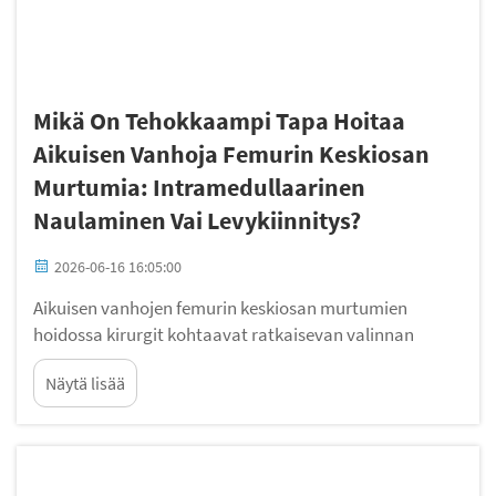
Mikä On Tehokkaampi Tapa Hoitaa
Aikuisen Vanhoja Femurin Keskiosan
Murtumia: Intramedullaarinen
Naulaminen Vai Levykiinnitys?
2026-06-16 16:05:00
Aikuisen vanhojen femurin keskiosan murtumien
hoidossa kirurgit kohtaavat ratkaisevan valinnan
kahden hyvin vakiintuneen menetelmän välillä:
Näytä lisää
intramedullaarisen naulamisen ja levykiinnityksen
välillä. Molemmat menetelmät pyrkivät palauttamaan
femurin suoran asennon ja vakauden, mutta niiden
kliiniset tulokset...