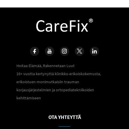
Hoitaa Elämää, Rakennetaan Luut
16+ vuotta kertynyttä klinikko-erikoiskokemusta,
erikoistuen monimutkaisiin trauman
korjausjärjestelmien ja ortopediatekniikoiden
kehittämiseen
OTA YHTEYTTÄ