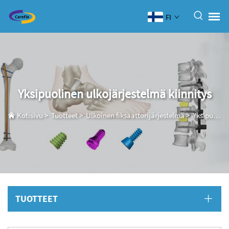
FI
Yksipuolinen ulkojärjestelmä kiinnitys
Kotisivu
>
Tuotteet
>
Ulkoinen fiksaattorijärjestelmä
>
Yksipuolinen ulkojärjestelmä kiinnitys
TUOTTEET