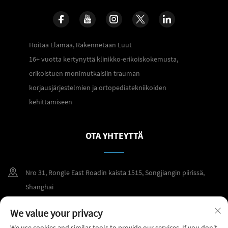
Hoitaa Elämää, Rakennetaan Luut
16+ vuotta kertynyttä klinikko-erikoiskokemusta,
erikoistuen monimutkaisiin trauman
korjausjärjestelmien ja ortopediatekniikoiden
kehittämiseen
OTA YHTEYTTÄ
Nro 31, Rongle East Roadin kaista 1515, Songjiangin piirissä,
Shanghai
+86 400 098 2859
We value your privacy
We use cookies and similar tools to provide our services. If you don't