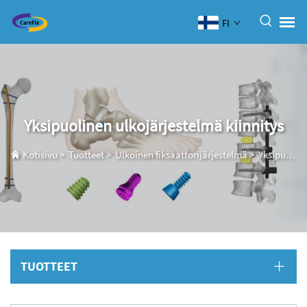
FI
Yksipuolinen ulkojärjestelmä kiinnitys
Kotisivu
>
Tuotteet
>
Ulkoinen fiksaattorijärjestelmä
>
Yksipuolinen ulkojärjestelmä kiinnitys
TUOTTEET