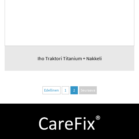
Iho Traktori Titanium + Nakkeli
Edellinen
1
2
Seuraava