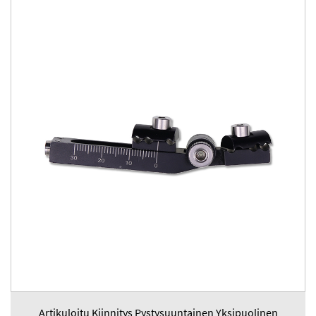
Artikuloitu Kiinnitys Pystysuuntainen Yksipuolinen