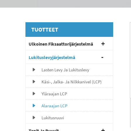
TUOTTEET
Ulkoinen Fiksaattorijärjestelmä
Lukituslevyjärjestelmä
Lasten Levy Ja Lukituslevy
Käsi-, Jalka- Ja Nilkkanivel (LCP)
Yläraajan LCP
Alaraajan LCP
Lukitusruuvi
Tapit Ja Ruuvit