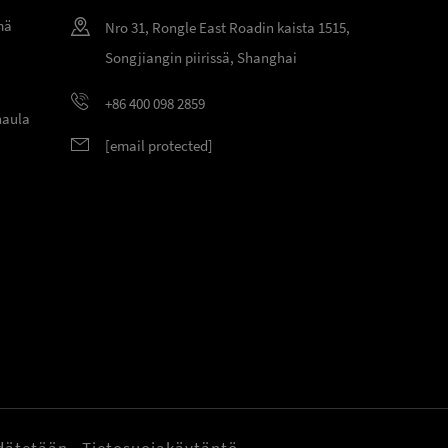
mä
Nro 31, Rongle East Roadin kaista 1515,
Songjiangin piirissä, Shanghai
+86 400 098 2859
naula
[email protected]