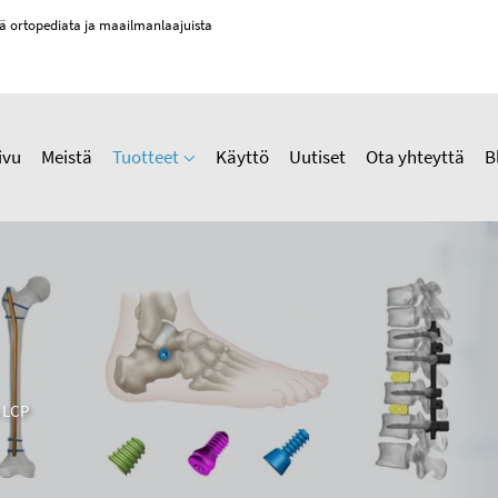
tä ortopediata ja maailmanlaajuista
ivu
Meistä
Tuotteet
Käyttö
Uutiset
Ota yhteyttä
B
 LCP