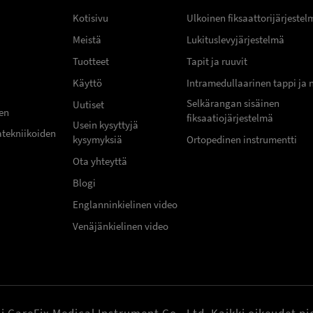
Kotisivu
Ulkoinen fiksaattorijärjestel
Meistä
Lukituslevyjärjestelmä
Tuotteet
Tapit ja ruuvit
Käyttö
Intramedullaarinen tappi ja 
Selkärangan sisäinen
Uutiset
uen
fiksaatiojärjestelmä
Usein kysyttyjä
atekniikoiden
kysymyksiä
Ortopedinen instrumentti
Ota yhteyttä
Blogi
Englanninkielinen video
Venäjänkielinen video