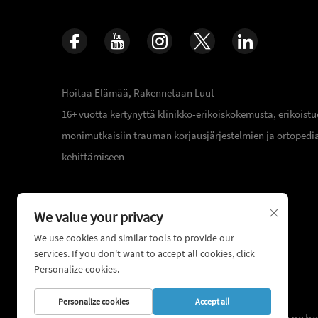
Hoitaa Elämää, Rakennetaan Luut
16+ vuotta kertynyttä klinikko-erikoiskokemusta, erikoist
monimutkaisiin trauman korjausjärjestelmien ja ortopedi
kehittämiseen
We value your privacy
We use cookies and similar tools to provide our
services. If you don't want to accept all cookies, click
Personalize cookies.
Personalize cookies
Accept all