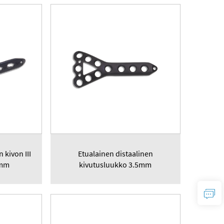
 kivon III
Etualainen distaalinen
5mm
kivutusluukko 3.5mm