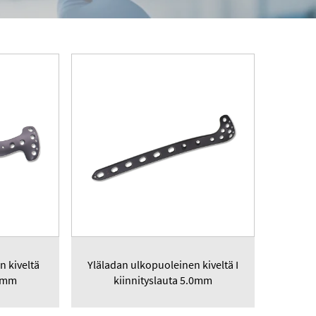
n kiveltä
Yläladan ulkopuoleinen kiveltä I
.0mm
kiinnityslauta 5.0mm