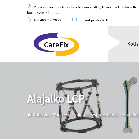
Muokkaamme ortopedian tulevaisuutta, 16 vuotta kehityksellis
laadunvarmistusta.
+86 400 098 2859
[email protected]
Kotis
Alajalko LCP
Kotisivu
>
Tuotteet
>
Lukituslevyjärjestelmä
>
Alajalko