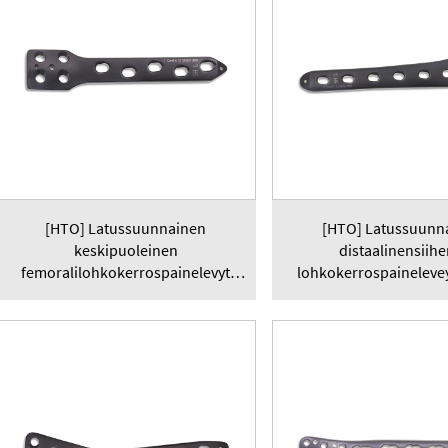
[HTO] Latussuunnainen
[HTO] Latussuunn
keskipuoleinen
distaalinensiihe
femoralilohkokerrospainelevyt
lohkokerrospaineleve
5.0mm