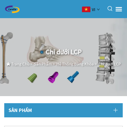
VI
Chi dưới LCP
Trang Chủ
>
Sản Phẩm
>
Hệ Thống Bảng Khóa
>
Chi dưới LCP
SẢN PHẨM