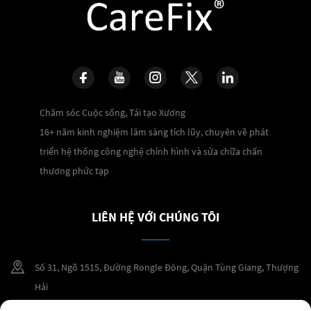
Chăm sóc Cuộc sống, Tái tạo Xương
16+ năm kinh nghiệm lâm sàng tích lũy, chuyên về phát
triển hệ thống công nghệ chỉnh hình và sửa chữa chấn
thương phức tạp
LIÊN HỆ VỚI CHÚNG TÔI
Số 31, Ngõ 1515, Đường Rongle Đông, Quận Tùng Giang, Thượng
Hải