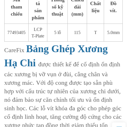
tả
Chất
Đồ
tham
số kỹ
dài
sản
liệu
vít.
chiếu
thuật
(mm)
phẩm
LCP
77493405
5 lỗ
115
T
5.0mm
T-Plate
Bảng Ghép Xương
CareFix
Hạ Chi
được thiết kế để cố định ổn định
các xương bị vỡ vụn ở đùi, cẳng chân và
xương mác. Với độ cong được tạo sẵn phù
hợp với cấu trúc tự nhiên của xương chi dưới,
nó đảm bảo sự căn chỉnh tối ưu và ổn định
sinh học. Các lỗ vít khóa đa góc cho phép góc
cố định linh hoạt, tăng cường độ cứng cho các
xương phức tạp đồng thời giảm thiểu tổn