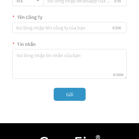
Mã
0/16
Tên Công Ty
0/200
Tin nhắn
0/1000
Gửi