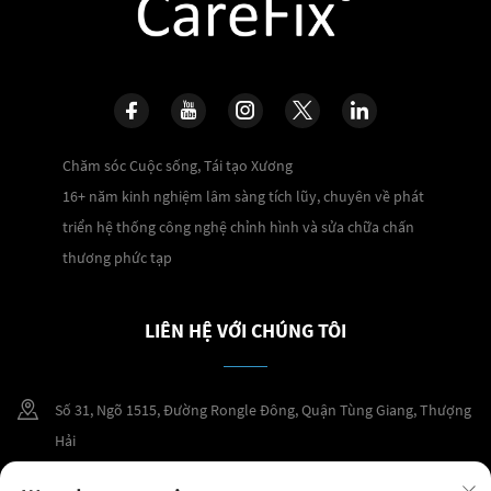
Chăm sóc Cuộc sống, Tái tạo Xương
16+ năm kinh nghiệm lâm sàng tích lũy, chuyên về phát
triển hệ thống công nghệ chỉnh hình và sửa chữa chấn
thương phức tạp
LIÊN HỆ VỚI CHÚNG TÔI
Số 31, Ngõ 1515, Đường Rongle Đông, Quận Tùng Giang, Thượng
Hải
+86 400 098 2859