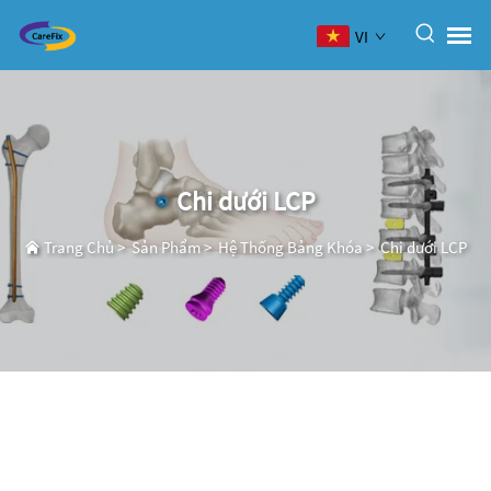
VI
Chi dưới LCP
Trang Chủ
>
Sản Phẩm
>
Hệ Thống Bảng Khóa
>
Chi dưới LCP