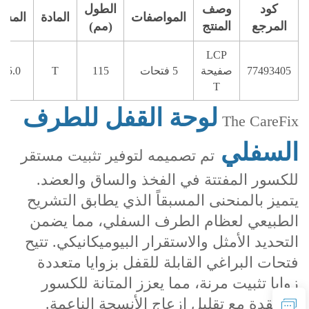
كود
وصف
الطول
المواصفات
المادة
المسم
المرجع
المنتج
(مم)
LCP
77493405
صفيحة
5 فتحات
115
T
5.0 مم
T
لوحة القفل للطرف
The CareFix
السفلي
تم تصميمه لتوفير تثبيت مستقر
للكسور المفتتة في الفخذ والساق والعضد.
يتميز بالمنحنى المسبقاً الذي يطابق التشريح
الطبيعي لعظام الطرف السفلي، مما يضمن
التحديد الأمثل والاستقرار البيوميكانيكي. تتيح
فتحات البراغي القابلة للقفل بزوايا متعددة
زوايا تثبيت مرنة، مما يعزز المتانة للكسور
المعقدة مع تقليل إزعاج الأنسجة الناعمة.