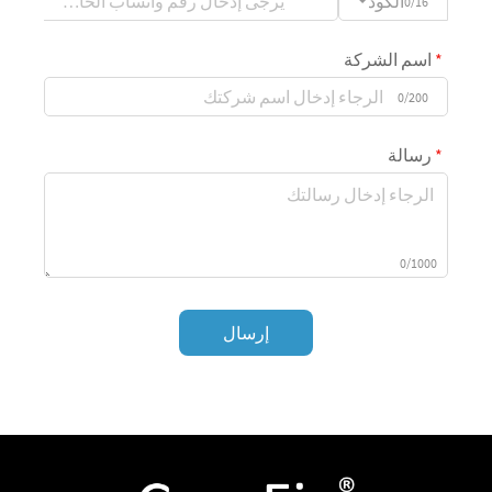
الكود
0/16
اسم الشركة
0/200
رسالة
0/1000
إرسال