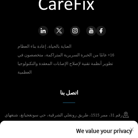
العناية بالحياة، إعادة بناء العظام
16+ عامًا من الخبرة السريرية المتراكمة، متخصصون في
تطوير أنظمة تقنية لإصلاح الإصابات المعقدة والتكنولوجيا
العظمية
اتصل بنا
رقم 31، ممر 1515، طريق رونغلي الشرقية، حي سونغجيانغ، شنغهاي
+86 400 098 2859
We value your privacy