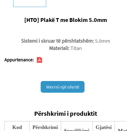
[HTO] Plakë T me Blokim 5.0mm
Sistemi i skruar të përshtatshëm:
5.0mm
Materiali:
Titan
Appurtenance:
Merrni një ofertë
Përshkrimi i produktit
Kod
Përshkrimi
Gjatësi
Specifikimi
Mater