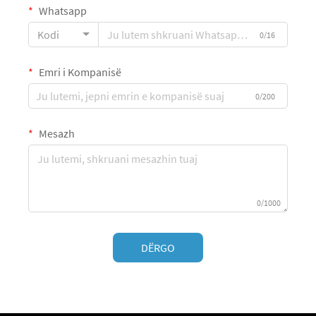
Whatsapp
Kodi
0/16
Emri i Kompanisë
0/200
Mesazh
0/1000
DËRGO