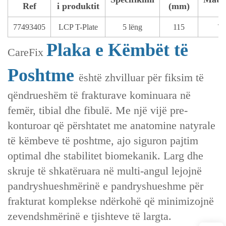
Ref
i produktit
(mm)
77493405
LCP T-Plate
5 lëng
115
T
Plaka e Këmbët të
CareFix
Poshtme
është zhvilluar për fiksim të
qëndrueshëm të frakturave kominuara në
femër, tibial dhe fibulë. Me një vijë pre-
konturoar që përshtatet me anatomine natyrale
të këmbeve të poshtme, ajo siguron pajtim
optimal dhe stabilitet biomekanik. Larg dhe
skruje të shkatëruara në multi-angul lejojnë
pandryshueshmërinë e pandryshueshme për
frakturat komplekse ndërkohë që minimizojnë
zevendshmërinë e tjishteve të largta.