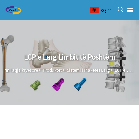
SQ
LCP e Larg Limbit të Poshtëm
Faqja kryesore
>
Produktet
>
Sistemi i Plaketës Larg
>
LCP e Larg Limbit të Poshtëm