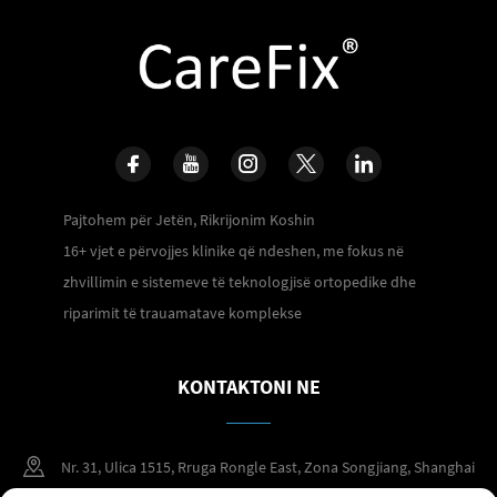
Pajtohem për Jetën, Rikrijonim Koshin
16+ vjet e përvojjes klinike që ndeshen, me fokus në
zhvillimin e sistemeve të teknologjisë ortopedike dhe
riparimit të trauamatave komplekse
KONTAKTONI NE
Nr. 31, Ulica 1515, Rruga Rongle East, Zona Songjiang, Shanghai