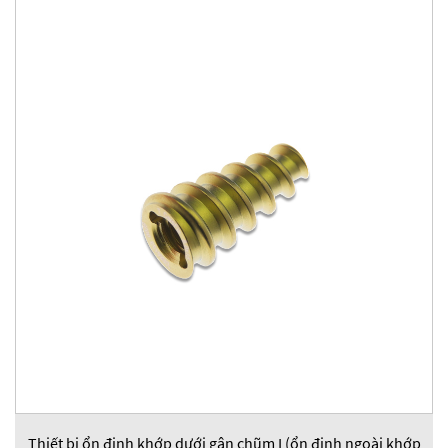
Thiết bị ổn định khớp dưới gân chũm I (ổn định ngoài khớp