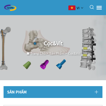
VI
Cọc&Vít
Trang Chủ
>
Sản Phẩm
>
Cọc&Vít
SẢN PHẨM