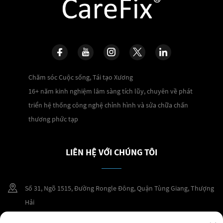
Chăm sóc Cuộc sống, Tái tạo Xương
16+ năm kinh nghiệm lâm sàng tích lũy, chuyên về phát
triển hệ thống công nghệ chỉnh hình và sửa chữa chấn
thương phức tạp
LIÊN HỆ VỚI CHÚNG TÔI
Số 31, Ngõ 1515, Đường Rongle Đông, Quận Tùng Giang, Thượng
Hải