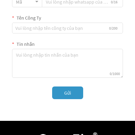
Mã
0/16
Tên Công Ty
0/200
Tin nhắn
0/1000
Gửi