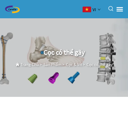
VI
Cọc có thể gãy
Trang Chủ
>
Sản Phẩm
>
Cọc & Vít
>
Cọc có thể gãy