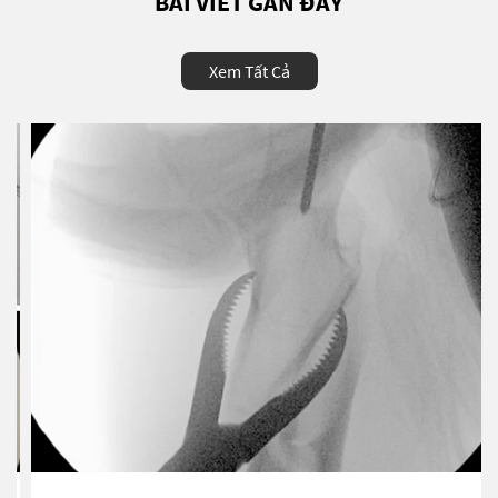
BÀI VIẾT GẦN ĐÂY
Xem Tất Cả