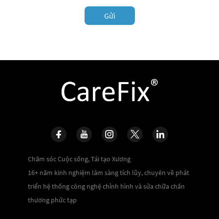
Gửi
Chăm sóc Cuộc sống, Tái tạo Xương
16+ năm kinh nghiệm lâm sàng tích lũy, chuyên về phát
triển hệ thống công nghệ chỉnh hình và sửa chữa chấn
thương phức tạp