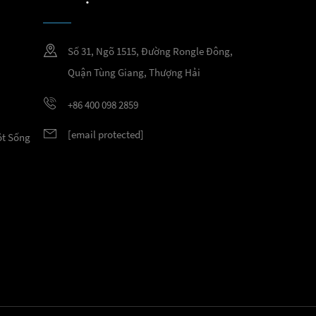
Số 31, Ngõ 1515, Đường Rongle Đông,
Quận Tùng Giang, Thượng Hải
+86 400 098 2859
[email protected]
ột Sống