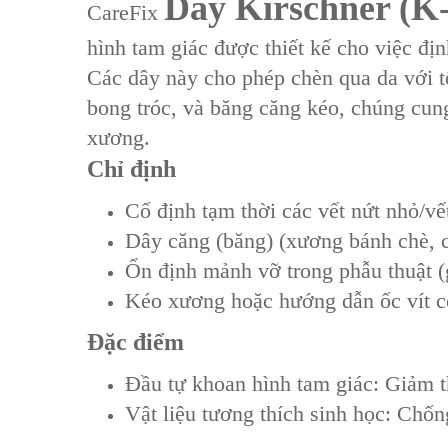
Dây Kirschner (K-
CareFix
‌hình tam giác‌ được thiết kế cho việc ‌đị
Các dây này cho phép ‌chèn qua da‌ với t
bong tróc‌, và ‌băng căng kéo‌, chúng cung
xương‌.
Chỉ định‌
Cố định tạm thời các vết nứt nhỏ/vế
Dây căng (băng) (xương bánh chè, 
Ổn định mảnh vỡ trong phẫu thuật 
Kéo xương hoặc hướng dẫn ốc vít c
Đặc điểm
‌Đầu tự khoan hình tam giác‌: Giảm 
Vật liệu tương thích sinh học‌: Chố