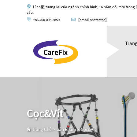
Hình塑 tương lai của ngành chỉnh hình, 16 năm đổi mới trong l
cầu.
+86 400 098 2859
[email protected]
Tran
Cọc&Vít
Trang Chủ
>
Sản Phẩm
>
Cọc&Vít