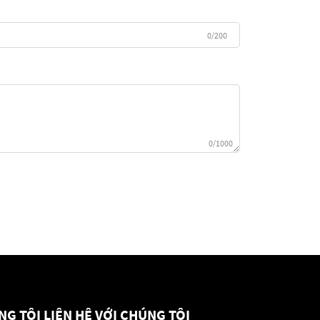
0/200
0/1000
NG TÔI
LIÊN HỆ VỚI CHÚNG TÔI