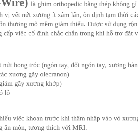
Wire)‌
là ‌ghim orthopedic bằng thép không gỉ 
nh vị vết nứt xương ít xâm lấn‌, ‌ổn định tạm thời c
ổn thương mô mềm giảm thiểu. Được sử dụng rộng rãi
 cấp ‌việc cố định chắc chắn‌ trong khi hỗ trợ ‌đặt 
t nứt bong tróc (ngón tay, đốt ngón tay, xương bàn
các xương gãy olecranon)
(giảm gãy xương khớp)
ó lỗ
thiểu việc khoan trước khi thâm nhập vào vỏ xươn
ng ăn mòn, tương thích với MRI.