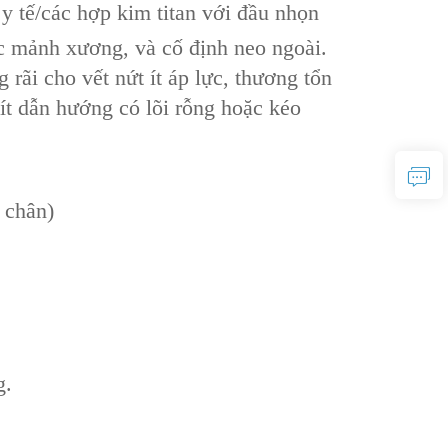
y tế/các hợp kim titan‌ với đầu nhọn
ác mảnh xương‌, và ‌cố định neo ngoài‌.
 cho ‌vết nứt ít áp lực‌, ‌thương tổn
vít dẫn hướng có lõi rỗng‌ hoặc ‌kéo
 chân)
g.