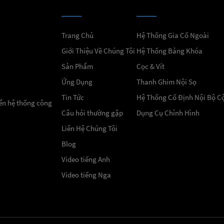
Trang Chủ
Hệ Thống Gia Cố Ngoài
Giới Thiệu Về Chúng Tôi
Hệ Thống Bảng Khóa
Sản Phẩm
Cọc & Vít
Ứng Dụng
Thanh Ghim Nội Sọ
Tin Tức
Hệ Thống Cố Định Nội Bộ C
iển hệ thống công
Câu hỏi thường gặp
Dụng Cụ Chỉnh Hình
Liên Hệ Chúng Tôi
Blog
Video tiếng Anh
Video tiếng Nga