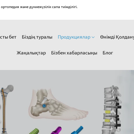
топедия және дүниежүзілік сапа тиімділігі.
сты бет
Біздің туралы
Продукциялар
Өнімді Қолдан
Жаңалықтар
Бізбен хабарласыңы
Блог
р