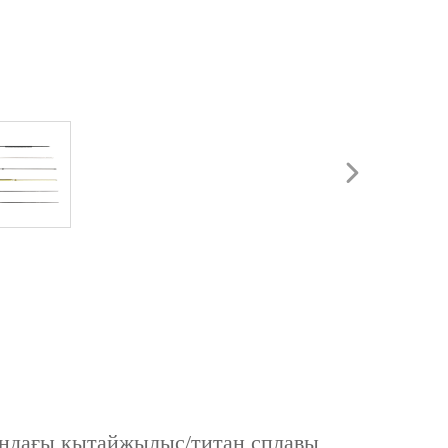
ндағы қытайжылыс/титан сплавы