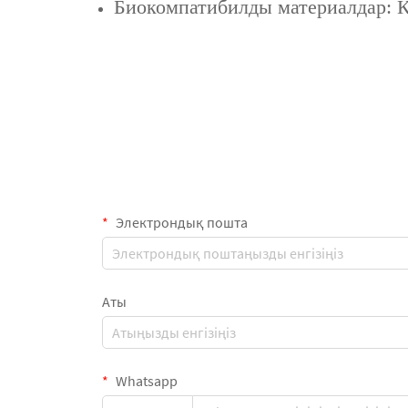
Биокомпатибилды материалдар: К
Электрондық пошта
Аты
Whatsapp