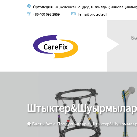
Ортопедияның келешегін өңдеу, 16 жылдық инновациялық ор
+86 400 098 2859
[email protected]
Ба
Штыктер&Шуырмылар
Басты бет
>
Продукциялар
>
Штыктер&Шуырмыла