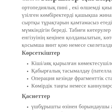
ортопедиялық пині ‌, екі өлшемді қи
үзілген көмбіректерді қашықша жин
сыртқы тұрақтарын қамтамасыз етеді
мүмкіндігін береді. Табиғи көтерул
енгізуінің кеңінен қолданылатын, кө
қосымша винт қою немесе скелеталды
Көрсеткіштер
Кіші/аяқ қырылған көмектесушіле
Қабырғалық тасымалдау (пателла,
Операция кезінде фрагменттік ст
Көмірдік таңғы немесе каннули
Қасиеттер
үшбұрышты өзінен борындаушы жо