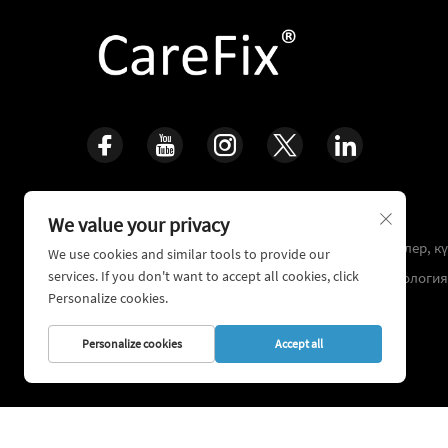
Өмір үшін қараңыз, көліктерді қайта құрастыру
We value your privacy
қосымша 16 жылдан бірінші кlinikалық тәжірибелер, к
We use cookies and similar tools to provide our
services. If you don't want to accept all cookies, click
қайта қамтамасыз ету және ортопедиялық технологи
Personalize cookies.
системалардың дамуына арналған
Personalize cookies
Accept all