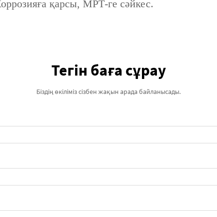
оррозияға қарсы, МРТ-ге сәйкес.
Тегін баға сұрау
Біздің өкіліміз сізбен жақын арада байланысады.