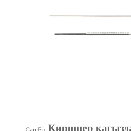
Киршнер қағызда
CareFix