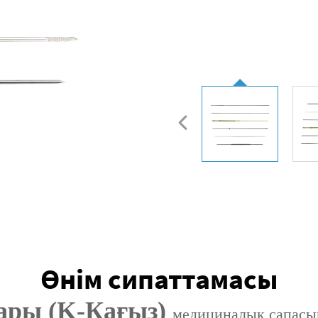
Өнім сипаттамасы
ры (K-Қағыз)‌
медициналық сапасы