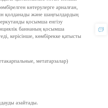
өмбірелген көтерулерге арналған,
ғын қолданады және шаңғылдардың
 перкутанды қосымша енгізу
денциялік баннаның қосымша
еді, керісінше, көмбірекке қатысты
етакарпальные, метатарзалар)
дауды азайтады.