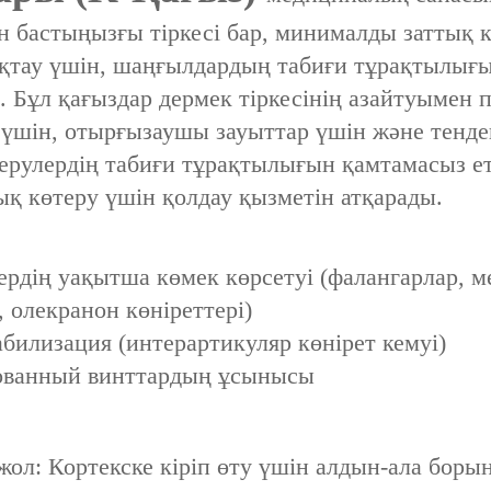
ын бастыңызғы тіркесі бар, минималды заттық к
ақтау үшін, шаңғылдардың табиғи тұрақтылы
. Бұл қағыздар дермек тіркесінің азайтуымен
ер үшін, отырғызаушы зауыттар үшін және тен
терулердің табиғи тұрақтылығын қамтамасыз ет
қ көтеру үшін қолдау қызметін атқарады.
рдің уақытша көмек көрсетуі (фалангарлар, м
 олекранон көніреттері)
абилизация (интерартикуляр көнірет кемуі)
рованный винттардың ұсынысы
л: Кортекске кіріп өту үшін алдын-ала борын