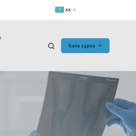
KK
у
Баға сұрау