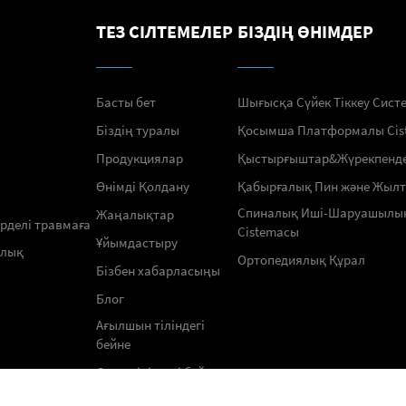
ТЕЗ СІЛТЕМЕЛЕР
БІЗДІҢ ӨНІМДЕР
Басты бет
Шығысқа Сүйек Тіккеу Сист
Біздің туралы
Қосымша Платформалы Сis
Продукциялар
Қыстырғыштар&Жүрекпенд
Өнімді Қолдану
Қабырғалық Пин және Жыл
Спиналық Иші-Шаруашылы
Жаңалықтар
үрделі травмаға
Сistemасы
Ұйымдастыру
ялық
Ортопедиялық Құрал
Бізбен хабарласыңы
Блог
Ағылшын тіліндегі
бейне
Орыс тіліндегі бейне