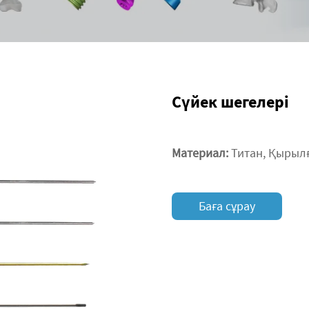
Сүйек шегелері
Материал:
Титан, Қырыл
Баға сұрау