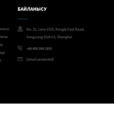
БАЙЛАНЫСУ
емасы
No. 31, Lane 1515, Rongle East Road,
temа
Songjiang District, Shanghai
ер
+86 400 098 2859
тыр
[email protected]
қ