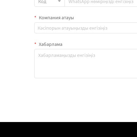
Код
Компания атауы
Хабарлама