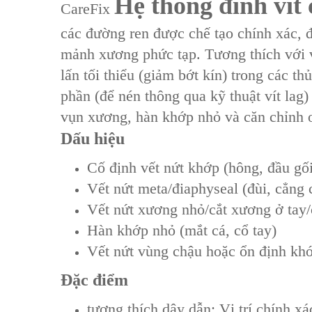
Hệ thống đinh vít
CareFix
các đường ren được chế tạo chính xác, 
mảnh xương phức tạp. Tương thích với 
lấn tối thiểu (giảm bớt kín) trong các t
phần (để nén thông qua kỹ thuật vít lag)
vụn xương, hàn khớp nhỏ và căn chỉnh 
Dấu hiệu
Cố định vết nứt khớp (hông, đầu gối
Vết nứt meta/điaphyseal (đùi, cẳng 
Vết nứt xương nhỏ/cắt xương ở tay
Hàn khớp nhỏ (mắt cá, cổ tay)
Vết nứt vùng chậu hoặc ổn định khớ
Đặc điểm
tương thích dây dẫn: Vị trí chính 