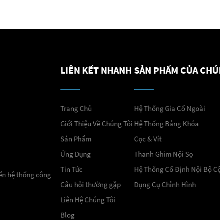
LIÊN KẾT NHANH
SẢN PHẨM CỦA CHÚ
Trang Chủ
Hệ Thống Gia Cố Ngoài
Giới Thiệu Về Chúng Tôi
Hệ Thống Bảng Khóa
Sản Phẩm
Cọc & Vít
Ứng Dụng
Thanh Ghim Nội Sọ
Tin Tức
Hệ Thống Cố Định Nội Bộ C
iển hệ thống công
Câu hỏi thường gặp
Dụng Cụ Chỉnh Hình
Liên Hệ Chúng Tôi
Blog