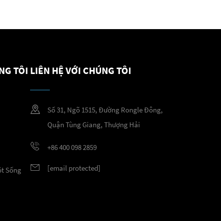
NG TÔI
LIÊN HỆ VỚI CHÚNG TÔI
Số 31, Ngõ 1515, Đường Rongle Đông,
Quận Tùng Giang, Thượng Hải
+86 400 098 2859
[email protected]
ột Sống