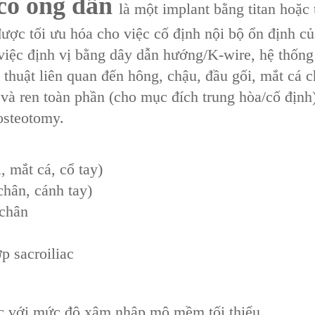
 có ống dẫn
là một implant bằng titan hoặc 
được tối ưu hóa cho việc cố định nội bộ ổn định c
việc định vị bằng dây dẫn hướng/K-wire, hệ thốn
hủ thuật liên quan đến hông, chậu, đầu gối, mắt cá 
 và ren toàn phần (cho mục đích trung hòa/cố định
osteotomy.
, mắt cá, cổ tay)
chân, cánh tay)
/chân
p sacroiliac
xác với mức độ xâm nhập mô mềm tối thiểu.