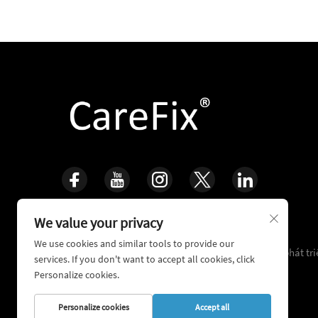
We value your privacy
Chăm sóc Cuộc sống, Tái tạo Xương
We use cookies and similar tools to provide our
16+ năm kinh nghiệm lâm sàng tích lũy, chuyên về phát tr
services. If you don't want to accept all cookies, click
nghệ chỉnh hình và sửa chữa chấn thương phức tạp
Personalize cookies.
Personalize cookies
Accept all