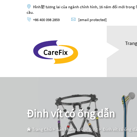
Hình塑 tương lai của ngành chỉnh hình, 16 năm đổi mới trong l
cầu.
+86 400 098 2859
[email protected]
Tran
Đinh vít có ống dẫn
Trang Chủ
>
Sản Phẩm
>
Cọc & Vít
>
Đinh vít có ống d