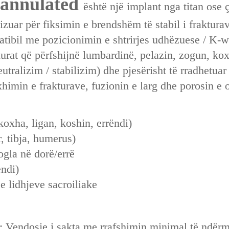
Cannulated
është një implant nga titan ose
mizuar për fiksimin e brendshëm të stabil i fraktura
ibil me pozicionimin e shtrirjes udhëzuese / K-w
durat që përfshijnë lumbardinë, pelazin, zogun, k
eutralizim / stabilizim) dhe pjesërisht të rradhetu
xhimin e frakturave, fuzionin e larg dhe porosin e 
(koxha, ligan, koshin, errëndi)
, tibja, humerus)
ogla në dorë/errë
ëndi)
se lidhjeve sacroiliake
: Vendosje i sakta me rrafshimin minimal të ndërma