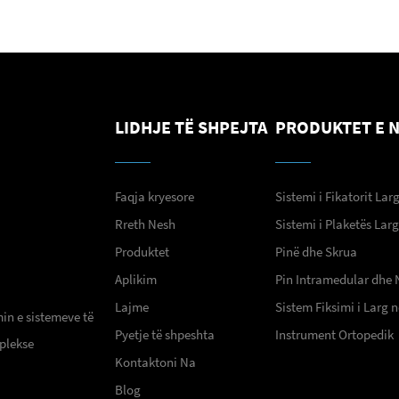
LIDHJE TË SHPEJTA
PRODUKTET E 
Faqja kryesore
Sistemi i Fikatorit Lar
Rreth Nesh
Sistemi i Plaketës Lar
Produktet
Pinë dhe Skrua
Aplikim
Pin Intramedular dhe 
Lajme
Sistem Fiksimi i Larg
min e sistemeve të
Pyetje të shpeshta
Instrument Ortopedik
plekse
Kontaktoni Na
Blog