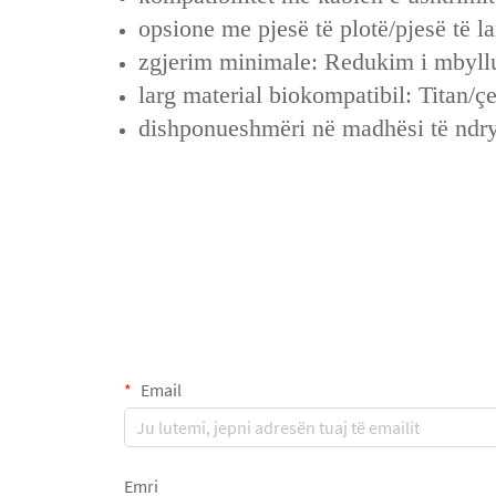
opsione me pjesë të plotë/pjesë të l
zgjerim minimale: Redukim i mbyllu
larg material biokompatibil: Titan/ç
dishponueshmëri në madhësi të ndry
Email
Emri