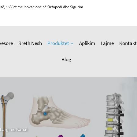
isë, 16 Vjet me Inovacione në Ortopedi dhe Sigurim
yesore
Rreth Nesh
Produktet
Aplikim
Lajme
Kontakt
Blog
 Larg me Kanal