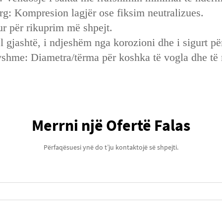
arg: Kompresion lagjër ose fiksim neutralizues.
r për rikuprim më shpejt.
el gjashtë, i ndjeshëm nga korozioni dhe i sigurt p
shme: Diametra/tërma për koshka të vogla dhe të
Merrni një Ofertë Falas
Përfaqësuesi ynë do t’ju kontaktojë së shpejti.