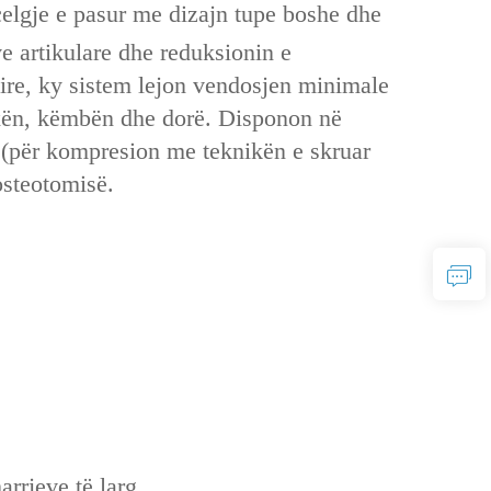
 çelgje e pasur me dizajn tupe boshe dhe
ve artikulare dhe reduksionin e
ire, ky sistem lejon vendosjen minimale
oxën, këmbën dhe dorë. Disponon në
ar (për kompresion me teknikën e skruar
osteotomisë.
rrjeve të larg.