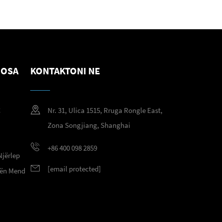
NOSA
KONTAKTONI NE
g
Nr. 31, Ulica 1515, Rruga Rongle East,
g
Zona Songjiang, Shanghai
+86 400 098 2859
Njërlep
[email protected]
 nën Mend