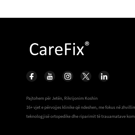
Pajtohem për Jetën, Rikrijonim Koshin
16+ vjet e përvojjes klinike që ndeshen, me fokus në zhvilli
teknologjisë ortopedike dhe riparimit të trauamatave kom