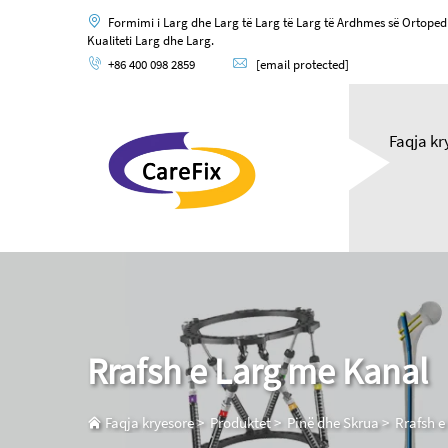
Formimi i Larg dhe Larg të Larg të Larg të Ardhmes së Ortoped
Kualiteti Larg dhe Larg.
+86 400 098 2859
[email protected]
Faqja kr
Rrafsh e Larg me Kanal
Faqja kryesore
>
Produktet
>
Pinë dhe Skrua
>
Rrafsh e