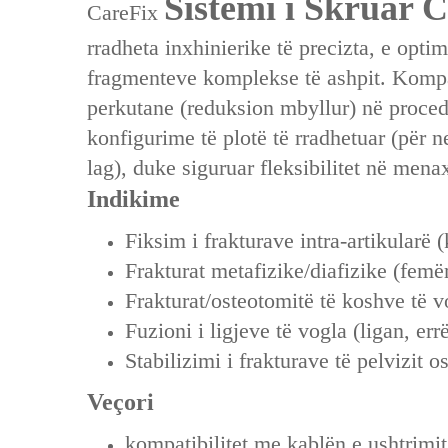
Sistemi i Skruar 
CareFix
rradheta inxhinierike të precizta, e opti
fragmenteve komplekse të ashpit. Kompat
perkutane (reduksion mbyllur) në proce
konfigurime të plotë të rradhetuar (për n
lag), duke siguruar fleksibilitet në mena
Indikime
Fiksim i frakturave intra-artikularë 
Frakturat metafizike/diafizike (femër
Frakturat/osteotomitë të koshve të v
Fuzioni i ligjeve të vogla (ligan, err
Stabilizimi i frakturave të pelvizit o
Veçori
kompatibilitet me kablën e ushtrimit