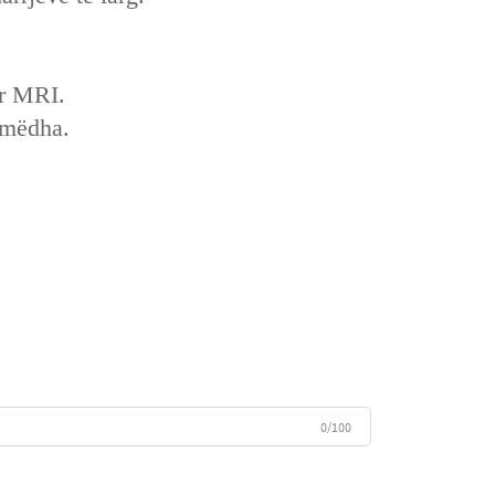
ër MRI.
 mëdha.
0/100