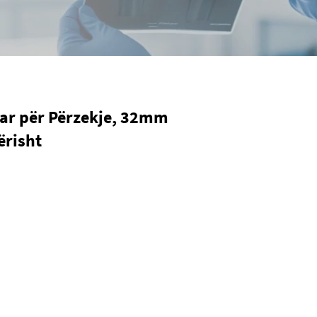
uar për Përzekje, 32mm
ërisht