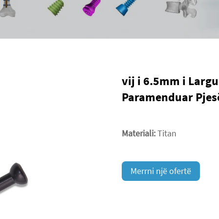
vij i 6.5mm i Larg
Paramenduar Pjes
Materiali:
Titan
Merrni një ofertë