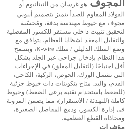
المجوف
هو غرسان من التيتانيوم أو
الفولاذ المقاوم للصدأ يتميز بتصميم أنبوبي
مجوف مع خيوط مهندسة بدقة، ومُحسّنة
لتحقيق تثبيت داخلي مستقر للكسور المفصلية
والتقليل المعقد لشظايا العظام. يتوافق مع
وضع السلك الدليلي / سلك K-wire، ويسمح
هذا النظام بإدخال جراحي عبر الجلد بشكل
أقل اجتياحًا (التقليل المغلق) في الإجراءات
التي تشمل الورك، الحوض، الركبة، الكاحل،
القدم، واليد. متاح بتكوينات ذات خيوط جزئية
(للضغط باستخدام تقنية برغي الضغط) وخيوط
كاملة (للتهدئة / الاستقرار)، مما يضمن المرونة
في إدارة الكسور، ودمج المفاصل الصغيرة،
ومحاذاة القطع العظمية.
مؤشرات