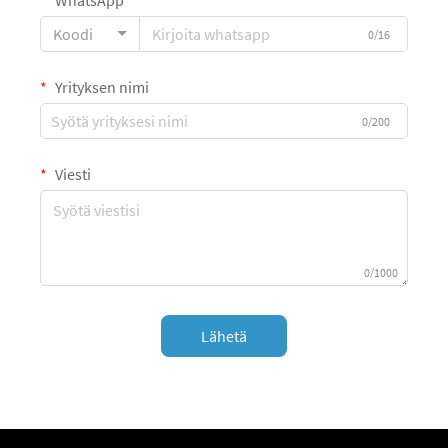
Koodi
0/16
Yrityksen nimi
0/200
Viesti
0/1000
Lähetä