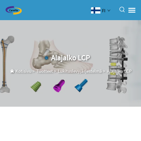
FI
Alajalko LCP
Kotisivu
>
Tuotteet
>
Lukituslevyjärjestelmä
>
Alajalko LCP