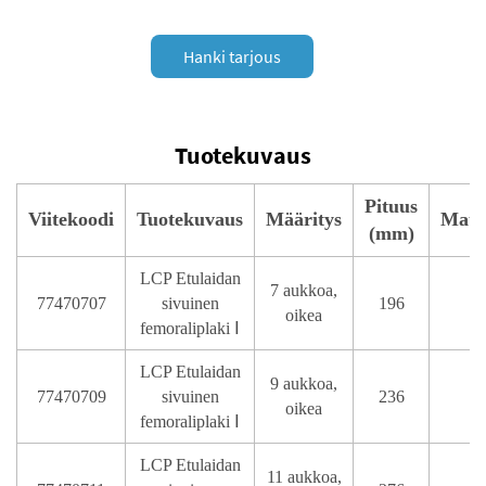
Hanki tarjous
Tuotekuvaus
Pituus
Viitekoodi
Tuotekuvaus
Määritys
Mater
(mm)
LCP Etulaidan
7 aukkoa,
77470707
sivuinen
196
oikea
femoraliplaki Ⅰ
LCP Etulaidan
9 aukkoa,
77470709
sivuinen
236
oikea
femoraliplaki Ⅰ
LCP Etulaidan
11 aukkoa,