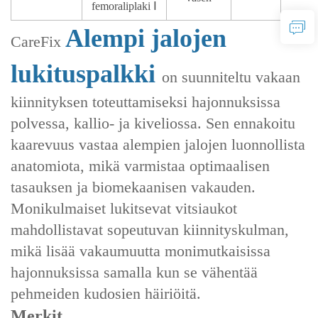
femoraliplaki Ⅰ
Alempi jalojen
CareFix
lukituspalkki
on suunniteltu vakaan
kiinnityksen toteuttamiseksi hajonnuksissa
polvessa, kallio- ja kiveliossa. Sen ennakoitu
kaarevuus vastaa alempien jalojen luonnollista
anatomiota, mikä varmistaa optimaalisen
tasauksen ja biomekaanisen vakauden.
Monikulmaiset lukitsevat vitsiaukot
mahdollistavat sopeutuvan kiinnityskulman,
mikä lisää vakaumuutta monimutkaisissa
hajonnuksissa samalla kun se vähentää
pehmeiden kudosien häiriöitä.
Merkit