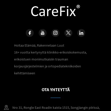
Hoitaa Elämää, Rakennetaan Luut
16+ vuotta kertynyttä klinikko-erikoiskokemusta,
erikoistuen monimutkaisiin trauman
korjausjärjestelmien ja ortopediatekniikoiden
kehittämiseen
OTA YHTEYTTÄ
Nro 31, Rongle East Roadin kaista 1515, Songjiangin piirissä,