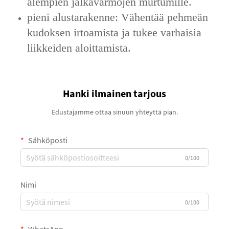
alempien jalkavarmojen murtumille.
pieni alustarakenne: Vähentää pehmeän
kudoksen irtoamista ja tukee varhaisia
liikkeiden aloittamista.
Hanki ilmainen tarjous
Edustajamme ottaa sinuun yhteyttä pian.
Sähköposti
0/100
Nimi
0/100
WhatsApp