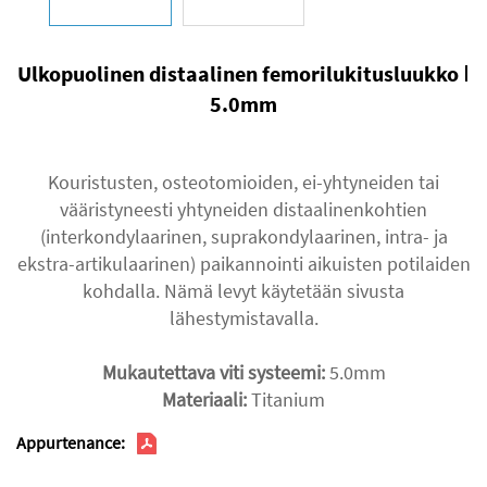
Ulkopuolinen distaalinen femorilukitusluukko Ⅰ
5.0mm
Kouristusten, osteotomioiden, ei-yhtyneiden tai
vääristyneesti yhtyneiden distaalinenkohtien
(interkondylaarinen, suprakondylaarinen, intra- ja
ekstra-artikulaarinen) paikannointi aikuisten potilaiden
kohdalla. Nämä levyt käytetään sivusta
lähestymistavalla.
Mukautettava viti systeemi:
5.0mm
Materiaali:
Titanium
Appurtenance: