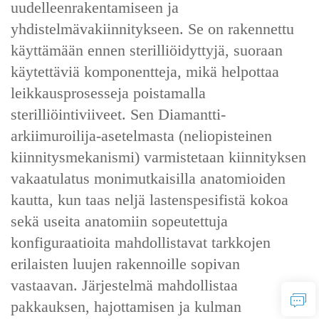
uudelleenrakentamiseen‌ ja
‌yhdistelmävakiinnitykseen‌. Se on rakennettu
käyttämään ‌ennen sterilliöidyttyjä, suoraan
käytettäviä komponentteja‌, mikä helpottaa
leikkausprosesseja poistamalla
sterilliöintiviiveet. Sen ‌Diamantti-
arkiimuroilija-asetelmasta‌ (neliopisteinen
kiinnitysmekanismi) varmistetaan ‌kiinnityksen
vakaatulatus‌ monimutkaisilla anatomioiden
kautta, kun taas ‌neljä lastenspesifistä kokoa‌
sekä ‌useita anatomiin sopeutettuja
konfiguraatioita‌ mahdollistavat tarkkojen
erilaisten luujen rakennoille sopivan
vastaavan. Järjestelmä mahdollistaa
‌pakkauksen, hajottamisen ja kulman