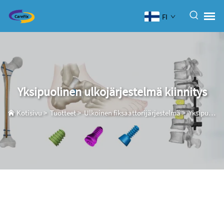
FI
Yksipuolinen ulkojärjestelmä kiinnitys
Kotisivu
>
Tuotteet
>
Ulkoinen fiksaattorijärjestelmä
>
Yksipuolinen ulkojärjestelmä kiinnitys