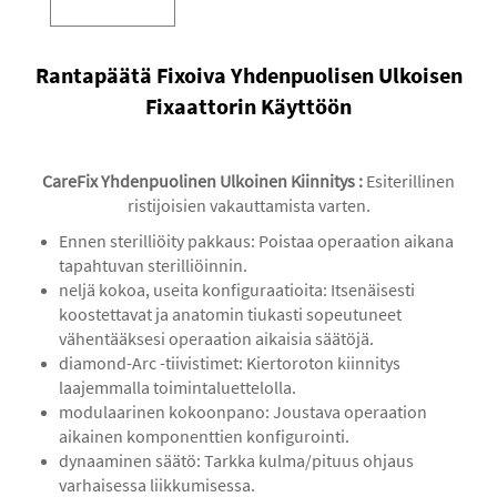
Rantapäätä Fixoiva Yhdenpuolisen Ulkoisen
Fixaattorin Käyttöön
CareFix Yhdenpuolinen Ulkoinen Kiinnitys
:
Esiterillinen
ristijoisien vakauttamista varten.
‌Ennen sterilliöity pakkaus‌: Poistaa operaation aikana
tapahtuvan sterilliöinnin.
neljä kokoa, useita konfiguraatioita: Itsenäisesti
koostettavat ja anatomin tiukasti sopeutuneet
vähentääksesi operaation aikaisia säätöjä.
diamond-Arc -tiivistimet: Kiertoroton kiinnitys
laajemmalla toimintaluettelolla.
modulaarinen kokoonpano: Joustava operaation
aikainen komponenttien konfigurointi.
dynaaminen säätö: Tarkka kulma/pituus ohjaus
varhaisessa liikkumisessa.