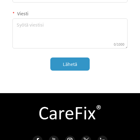
Viesti
0/1000
Lähetä