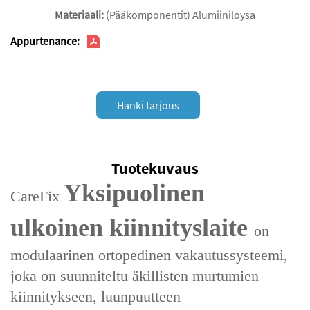
Materiaali:
(Pääkomponentit) Alumiiniloysa
Appurtenance:
Hanki tarjous
Tuotekuvaus
Yksipuolinen
CareFix
ulkoinen kiinnityslaite
on
modulaarinen ortopedinen vakautussysteemi,
joka on suunniteltu ‌äkillisten murtumien
kiinnitykseen‌, ‌luunpuutteen