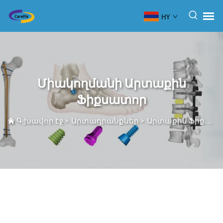
HY
Միակողմանի Արտաքին
Ֆիքսատոր
Գլխավոր էջ
>
Արտադրանքներ
>
Արտաքին Ֆիքսատոր Սիստեմ