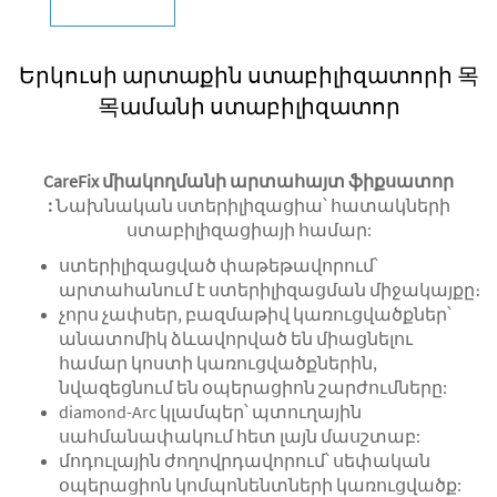
Երկուսի արտաքին ստաբիլիզատորի 목
목ամանի ստաբիլիզատոր
CareFix միակողմանի արտահայտ ֆիքսատոր
:
Նախնական ստերիլիզացիա՝ հատակների
ստաբիլիզացիայի համար:
ստերիլիզացված փաթեթավորում՝
արտահանում է ստերիլիզացման միջակայքը։
չորս չափսեր, բազմաթիվ կառուցվածքներ՝
անատոմիկ ձևավորված են միացնելու
համար կոստի կառուցվածքներին,
նվազեցնում են օպերացիոն շարժումները:
diamond-Arc կլամպեր՝ պտուղային
սահմանափակում հետ լայն մասշտաբ:
մոդուլային ժողովրդավորում՝ սեփական
օպերացիոն կոմպոնենտների կառուցվածք: