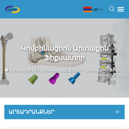
HY
Կոմբինացիոն Արտաքին
Ֆիքսատոր
Գլխավոր էջ
>
Արտադրանքներ
>
Արտաքին Ֆիքսատոր Սիստեմ
ԱՐՏԱԴՐԱՆՔՆԵՐ