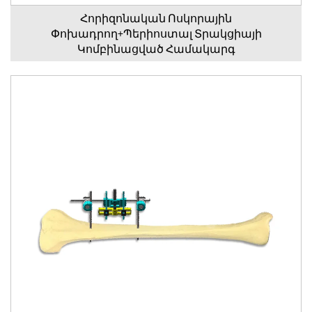
Հորիզոնական Ոսկորային
Փոխադրող+Պերիոստալ Տրակցիայի
Կոմբինացված Համակարգ