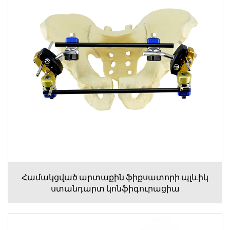
Համակցված արտաքին ֆիքսատորի պլևիկ
ստանդարտ կոնֆիգուրացիա