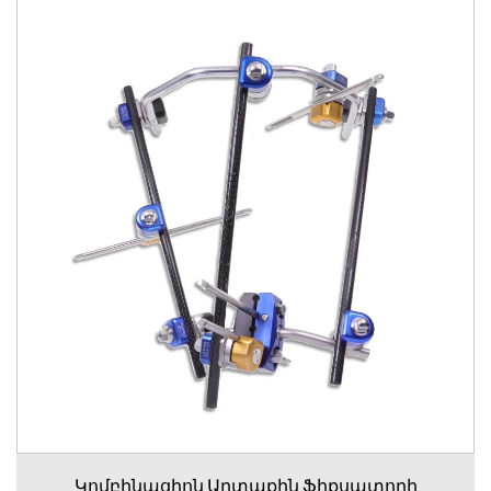
Կոմբինացիոն Արտաքին Ֆիքսատորի