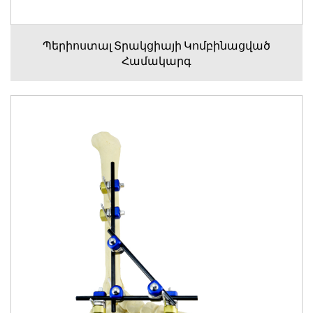
Պերիոստալ Տրակցիայի Կոմբինացված
Համակարգ