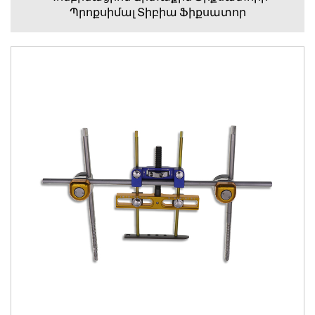
Պրոքսիմալ Տիբիա Ֆիքսատոր