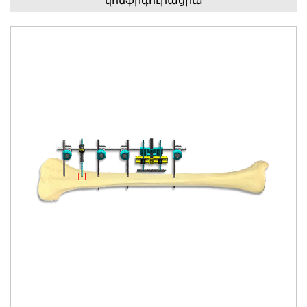
կոնֆիգուրացիա