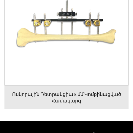
Ոսկորային Ռետրակցիա 8 մմ Կոմբինացված
Համակարգ