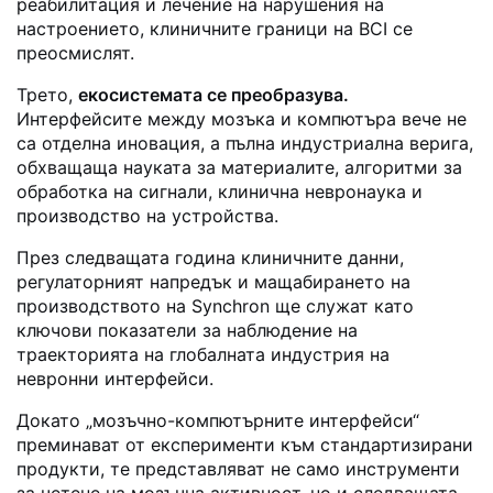
реабилитация и лечение на нарушения на
настроението, клиничните граници на BCI се
преосмислят.
Трето,
екосистемата се преобразува.
Интерфейсите между мозъка и компютъра вече не
са отделна иновация, а пълна индустриална верига,
обхващаща науката за материалите, алгоритми за
обработка на сигнали, клинична невронаука и
производство на устройства.
През следващата година клиничните данни,
регулаторният напредък и мащабирането на
производството на Synchron ще служат като
ключови показатели за наблюдение на
траекторията на глобалната индустрия на
невронни интерфейси.
Докато „мозъчно-компютърните интерфейси“
преминават от експерименти към стандартизирани
продукти, те представляват не само инструменти
за четене на мозъчна активност, но и следващата