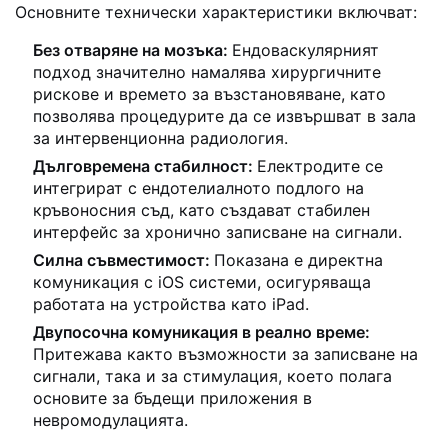
Основните технически характеристики включват:
Без отваряне на мозъка:
Ендоваскулярният
подход значително намалява хирургичните
рискове и времето за възстановяване, като
позволява процедурите да се извършват в зала
за интервенционна радиология.
Дълговремена стабилност:
Електродите се
интегрират с ендотелиалното подлого на
кръвоносния съд, като създават стабилен
интерфейс за хронично записване на сигнали.
Силна съвместимост:
Показана е директна
комуникация с iOS системи, осигуряваща
работата на устройства като iPad.
Двупосочна комуникация в реално време:
Притежава както възможности за записване на
сигнали, така и за стимулация, което полага
основите за бъдещи приложения в
невромодулацията.