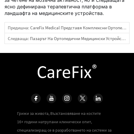
ясно дефинирана терапевтична платформа в
ландшафта на медицинските устройства.
Предишна:
CareFix Medical Представя Комплексни Ортопедични Решения На 23-То Конгресно И Изложбено Събитие На Индонезийската Асоциация По Ортопедия
Следваща:
Пазарът На Ортопедични Медицински Устройства Процъфтява: Нетните Печалби На 6 Публични Компании Общо Нараснаха През Първата Половина На Годината!
Грижи за живота, Възстановяване на костите
16+ години натрупани клинически опит,
специализиращ се в разработването на системи за