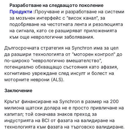
Разработване на следващото поколение
Продукти
:
Проучване и разработване на системи
за мозъчен интерфейс с "висок канал", за
подобряване на честотната лента и резолюцията
на сигнала, като се разширяват приложенията
към още неврологични заболявания.
Дългосрочната стратегия на Synchron има за цел
да разшири технологията от "моторен контрол" до
по-широко "неврологично вмешателство",
потенциално обхващащо състояния като афазия,
когнитивно увреждане след инсулт и болест на
моторните неврони (ALS).
Заключение
Кръгът финансиране на Synchron в размер на 200
милиона щатски долара не е просто привличане на
капитал; той означава знаков преход за
индустрията на BCI от фазата на валидиране на
технологията към фазата на търговско валидиране.