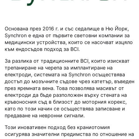
Основана през 2016 г. и със седалище в Ню Йорк,
Synchron е една от първите световни компании за
медицински устройства, които се насочват изцяло
към ендосъдов подход за BCI.
За разлика от традиционните BCI, които изискват
трепаниране на черепа за имплантиране на
електроди, системата на Synchron осъществява
достъп до мозъчните съдове чрез катетър, въведен
през яремната вена. Това позволява масивът от
електроди да бъде разположен върху стената на
кръвоносния съд в близост до моторния корекс,
като по този начин се осъществява записване и
предаване на невронни сигнали.
Този иновативен подход без краниотомия
осигурява значителни предимства по отношение на