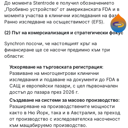
До момента Stentrode е получил обозначението
„Пробивно устройство“ от американската FDA и в
момента участва в клинични изследвания на фаза
Ранно изследване на осъществимост (EFS).
(2) Път на комерсиализация и стратегически фокус
Synchron посочи, че настоящият кръг на
финансиране ще се насочи предимно към три
области:
Ускоряване на търговската регистрация:
Развиване на многоцентрови клинични
изследвания и подаване на документи до FDA в
САЩ и европейски пазари, с цел първоначален
достъп до пазара през 2026 г.
Създаване на системи за масово производство:
Разширяване на производствените мощности
както в Ню Йорк, така и в Австралия, за преход
от производство с изследователска насоченост
към мащабируемо производство.