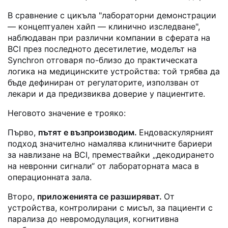
В сравнение с цикъла "лабораторни демонстрации
— концептуален хайп — клинично изследване",
наблюдаван при различни компании в сферата на
BCI през последното десетилетие, моделът на
Synchron отговаря по-близо до практическата
логика на медицинските устройства: той трябва да
бъде дефиниран от регулаторите, използван от
лекари и да предизвиква доверие у пациентите.
Неговото значение е трояко:
Първо,
пътят е възпроизводим.
Ендоваскулярният
подход значително намалява клиничните бариери
за навлизане на BCI, премествайки „декодирането
на невронни сигнали“ от лабораторната маса в
операционната зала.
Второ,
приложенията се разширяват.
От
устройства, контролирани с мисъл, за пациенти с
парализа до невромодулация, когнитивна