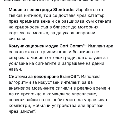
Масив от електроди Stentrode:
Изработен от
гъвкав нитинол, той се доставя чрез катетър
през яремната вена и се разширява към стената
на кръвоносен съд в близост до моторния
кортекс на мозъка, за да улавя невронни
сигнали.
Комуникационен модул CortiComm™:
Имплантира
се подкожно в гръдния кош и безжично се
свързва с масива от електроди, като служи за
усилване на сигналите и изпращане на данни
навън.
Система за декодиране BrainOS™:
Използва
алгоритми за изкуствен интелект, за да
анализира мозъчните сигнали в реално време и
да ги превръща в команди за управление,
позволявайки на потребителите да управляват
компютри, мобилни устройства или протези
чрез „мисъл“.