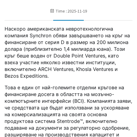
Time : 2025-11-19
Наскоро американската невротехнологична
компания Synchron обяви завършването на кръг на
финансиране от серия D в размер на 200 милиона
долара (приблизително 1,4 милиарда юана). Този
кръг беше воден от Double Point Ventures, като
взеха участие няколко известни институции,
включително ARCH Ventures, Khosla Ventures и
Bezos Expeditions.
Това е един от най-големите отделни кръгове на
финансиране досега в областта на мозъчно-
компютърните интерфейси (BCI). Компанията заяви,
че средствата ще бъдат използвани за ускоряване
на комерсиализацията на своята основна
продуктова система Stentrode™, включително
подаване на документи за регулаторно одобрение,
разширяване на производствения капацитет и