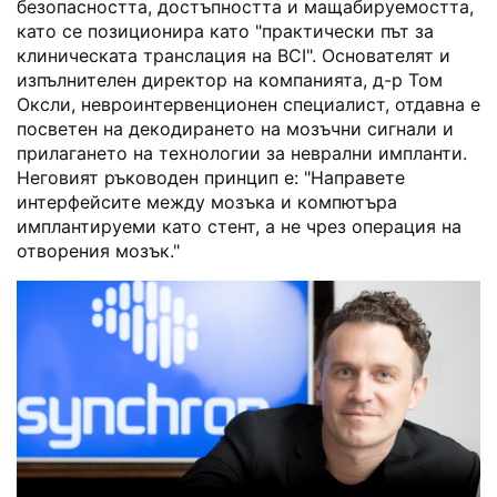
безопасността, достъпността и мащабируемостта,
като се позиционира като "практически път за
клиническата транслация на BCI". Основателят и
изпълнителен директор на компанията, д-р Том
Оксли, невроинтервенционен специалист, отдавна е
посветен на декодирането на мозъчни сигнали и
прилагането на технологии за неврални импланти.
Неговият ръководен принцип е: "Направете
интерфейсите между мозъка и компютъра
имплантируеми като стент, а не чрез операция на
отворения мозък."