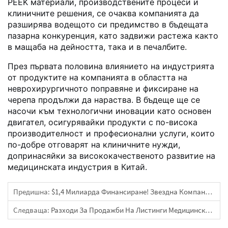
PEEK материали, производствените процеси и
клиничните решения, се очаква компанията да
разширява водещото си предимство в бъдещата
пазарна конкуренция, като задвижи растежа както
в мащаба на дейността, така и в печалбите.
През първата половина влиянието на индустрията
от продуктите на компанията в областта на
неврохирургичното поправяне и фиксиране на
черепа продължи да нараства. В бъдеще ще се
насочи към технологични иновации като основен
двигател, осигурявайки продукти с по-висока
производителност и професионални услуги, които
по-добре отговарят на клиничните нужди,
допринасяйки за висококачественото развитие на
медицинската индустрия в Китай.
Предишна:
$1,4 Милиарда Финансиране! Звездна Компания В Сферата На Интерфейсите Между Мозъка И Компютъра Завърши Серия D
Следваща:
Разходи За Продажби На Листинги Медицински Устройства