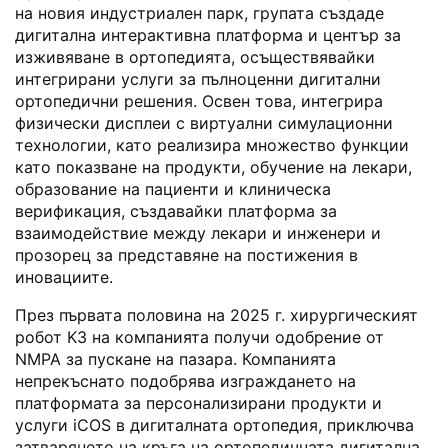
на новия индустриален парк, групата създаде
дигитална интерактивна платформа и център за
изживяване в ортопедията, осъществявайки
интегрирани услуги за пълноценни дигитални
ортопедични решения. Освен това, интегрира
физически дисплеи с виртуални симулационни
технологии, като реализира множество функции
като показване на продукти, обучение на лекари,
образование на пациенти и клиническа
верификация, създавайки платформа за
взаимодействие между лекари и инженери и
прозорец за представяне на постижения в
иновациите.
През първата половина на 2025 г. хирургическият
робот K3 на компанията получи одобрение от
NMPA за пускане на пазара. Компанията
непрекъснато подобрява изграждането на
платформата за персонализирани продукти и
услуги iCOS в дигиталната ортопедия, приключва
затварянето на кръга на ортопедичната дигитална