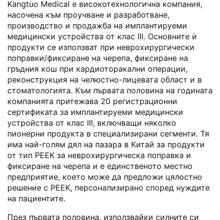
Kangtuo Medical е високотехнологична компания,
насочена към проучване и разработване,
производство и продажба на имплантируеми
медицински устройства от клас III. Основните ѝ
продукти се използват при неврохирургически
поправки/фиксиране на черепа, фиксиране на
гръдния кош при кардиоторакални операции,
реконструкция на челюстно-лицевата област и в
стоматологията. Към първата половина на годината
компанията притежава 20 регистрационни
сертификата за имплантируеми медицински
устройства от клас III, включващи няколко
пионерни продукта в специализирани сегменти. Тя
има най-голям дял на пазара в Китай за продукти
от тип PEEK за неврохирургическа поправка и
фиксиране на черепа и е единственото местно
предприятие, което може да предложи цялостно
решение с PEEK, персонализирано според нуждите
на пациентите.
През първата половина, използвайки силните си