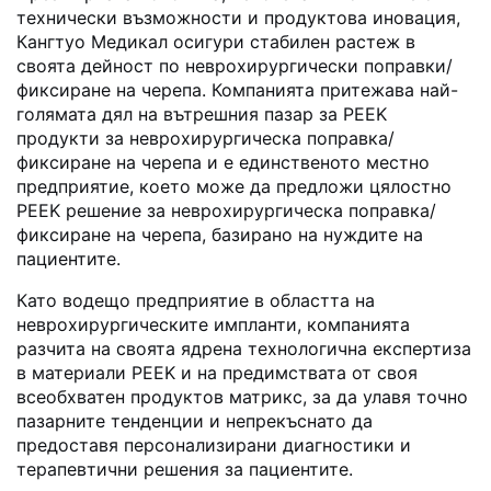
технически възможности и продуктова иновация,
Кангтуо Медикал осигури стабилен растеж в
своята дейност по неврохирургически поправки/
фиксиране на черепа. Компанията притежава най-
голямата дял на вътрешния пазар за PEEK
продукти за неврохирургическа поправка/
фиксиране на черепа и е единственото местно
предприятие, което може да предложи цялостно
PEEK решение за неврохирургическа поправка/
фиксиране на черепа, базирано на нуждите на
пациентите.
Като водещо предприятие в областта на
неврохирургическите импланти, компанията
разчита на своята ядрена технологична експертиза
в материали PEEK и на предимствата от своя
всеобхватен продуктов матрикс, за да улавя точно
пазарните тенденции и непрекъснато да
предоставя персонализирани диагностики и
терапевтични решения за пациентите.