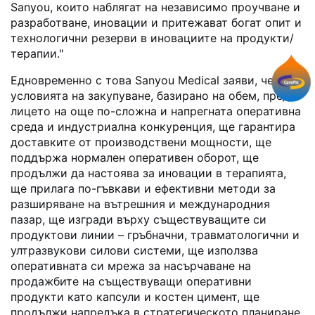
Sanyou, които наблягат на независимо проучване и
разработване, иновации и притежават богат опит и
технологични резерви в иновациите на продукти/
терапии."
Едновременно с това Sanyou Medical заяви, че в
условията на закупуване, базирано на обем, пред
лицето на още по-сложна и напрегната оперативна
среда и индустриална конкуренция, ще гарантира
доставките от производствени мощности, ще
поддържа нормален оперативен оборот, ще
продължи да настоява за иновации в терапията,
ще прилага по-гъвкави и ефективни методи за
разширяване на вътрешния и международния
пазар, ще изгради върху съществуващите си
продуктови линии – гръбначни, травматологични и
ултразвукови силови системи, ще използва
оперативната си мрежа за насърчаване на
продажбите на съществуващи оперативни
продукти като капсули и костен цимент, ще
продължи напредъка в стратегическото планиране