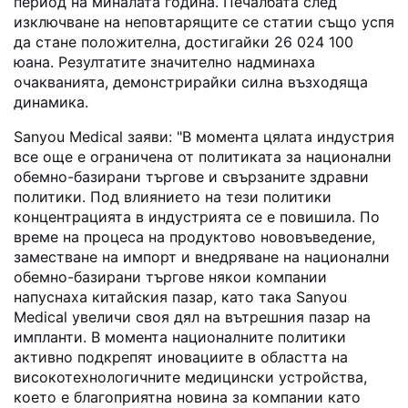
период на миналата година. Печалбата след
изключване на неповтарящите се статии също успя
да стане положителна, достигайки 26 024 100
юана. Резултатите значително надминаха
очакванията, демонстрирайки силна възходяща
динамика.
Sanyou Medical заяви: "В момента цялата индустрия
все още е ограничена от политиката за национални
обемно-базирани търгове и свързаните здравни
политики. Под влиянието на тези политики
концентрацията в индустрията се е повишила. По
време на процеса на продуктово нововъведение,
заместване на импорт и внедряване на национални
обемно-базирани търгове някои компании
напуснаха китайския пазар, като така Sanyou
Medical увеличи своя дял на вътрешния пазар на
импланти. В момента националните политики
активно подкрепят иновациите в областта на
високотехнологичните медицински устройства,
което е благоприятна новина за компании като