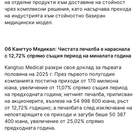
на отделни продукти към доставяне на стойност
чрез комплексни решения, като насърчава прехода
на индустрията към стойностно базиран
медицински модел.
06 Кангтуо Медикал: Чистата печалба е нараснала
с 12,72% спрямо същия период на миналата година
Kangtuo Medical разкри своя доклад за първата
половина на 2025 г. През първото полугодие
компанията постигна приходи от 170 милиона
юана, увеличение от 11,07% спрямо същия период
на предходната година; нетният печалбa, приписван
на акционерите, възлезе на 54 998 600 юана, ръст
от 12,72% годишно; а печалбата след изключване на
неповтарящите се приходи и загуби беше 50 387
400 юана, увеличение от 25,02% спрямо
предходната година.