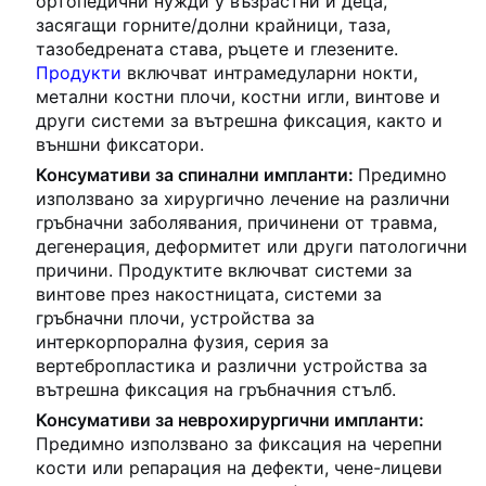
ортопедични нужди у възрастни и деца,
засягащи горните/долни крайници, таза,
тазобедрената става, ръцете и глезените.
Продукти
включват интрамедуларни нокти,
метални костни плочи, костни игли, винтове и
други системи за вътрешна фиксация, както и
външни фиксатори.
Консумативи за спинални импланти:
Предимно
използвано за хирургично лечение на различни
гръбначни заболявания, причинени от травма,
дегенерация, деформитет или други патологични
причини. Продуктите включват системи за
винтове през накостницата, системи за
гръбначни плочи, устройства за
интеркорпорална фузия, серия за
вертебропластика и различни устройства за
вътрешна фиксация на гръбначния стълб.
Консумативи за неврохирургични импланти:
Предимно използвано за фиксация на черепни
кости или репарация на дефекти, чене-лицеви