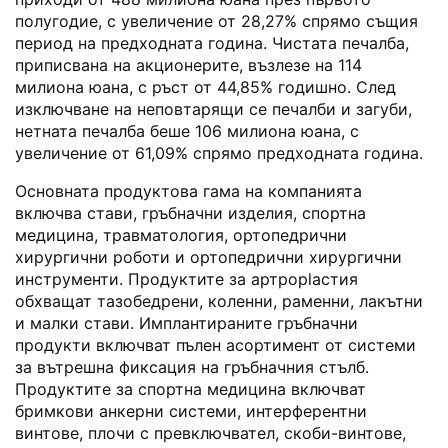
полугодие, с увеличение от 28,27% спрямо същия
период на предходната година. Чистата печалба,
приписвана на акционерите, възлезе на 114
милиона юана, с ръст от 44,85% годишно. След
изключване на неповтарящи се печалби и загуби,
нетната печалба беше 106 милиона юана, с
увеличение от 61,09% спрямо предходната година.
Основната продуктова гама на компанията
включва стави, гръбначни изделия, спортна
медицина, травматология, ортопедрични
хирургични роботи и ортопедрични хирургични
инструменти. Продуктите за артроplастия
обхващат тазобедрени, коленни, раменни, лакътни
и малки стави. Имплантираните гръбначни
продукти включват пълен асортимент от системи
за вътрешна фиксация на гръбначния стълб.
Продуктите за спортна медицина включват
бримкови анкерни системи, интерферентни
винтове, плочи с превключвател, скоби-винтове,