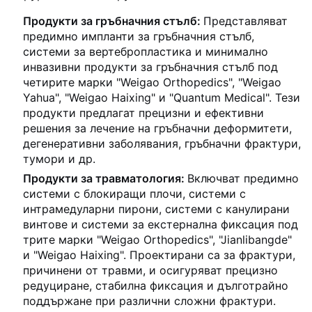
Продукти за гръбначния стълб:
Представляват
предимно импланти за гръбначния стълб,
системи за вертебропластика и минимално
инвазивни продукти за гръбначния стълб под
четирите марки "Weigao Orthopedics", "Weigao
Yahua", "Weigao Haixing" и "Quantum Medical". Тези
продукти предлагат прецизни и ефективни
решения за лечение на гръбначни деформитети,
дегенеративни заболявания, гръбначни фрактури,
тумори и др.
Продукти за травматология:
Включват предимно
системи с блокиращи плочи, системи с
интрамедуларни пирони, системи с канулирани
винтове и системи за екстернална фиксация под
трите марки "Weigao Orthopedics", "Jianlibangde"
и "Weigao Haixing". Проектирани са за фрактури,
причинени от травми, и осигуряват прецизно
редуциране, стабилна фиксация и дълготрайно
поддържане при различни сложни фрактури.