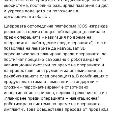
екосистема, постоянно разширява пазарния си дял
и укрепва водещото си положение в
ортопедичната област.
Цифровата ортопедична платформа iCOS изгражда
решение за целия процес, обхващащо „планиране
преди операцията – навигация по време на
операцията – наблюдение след операцията“, което
позволява на лекарите да извършват 3D
персонализирано планиране преди операцията, да
постигнат прецизно свързване с роботизирани/
навигационни системи по време на операцията и
да предоставят инструменти за оптимизация на
рехабилитацията след операцията. В комбинация с
продуктовата гама от импланти „стандартни –
сложни – персонализирани“ е стартирано
иновативно интегрирано, верижно решение от тип
„планиране преди операцията + навигационна/
роботизирана система по време на операцията +
импланти“. Това осъществява прехода от продажба