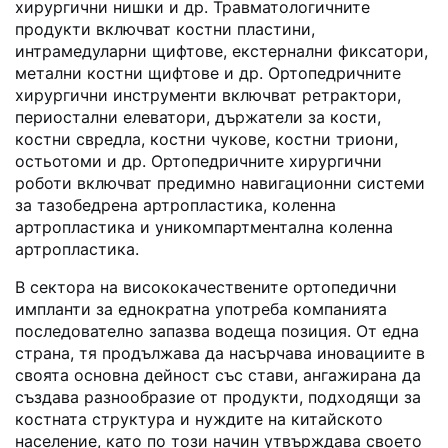
хирургични нишки и др. Травматологичните
продукти включват костни пластини,
интрамедуларни щифтове, екстернални фиксатори,
метални костни щифтове и др. Ортопедричните
хирургични инструменти включват ретрактори,
периостални елеватори, държатели за кости,
костни свредла, костни чукове, костни триони,
остьотоми и др. Ортопедричните хирургични
роботи включват предимно навигационни системи
за тазобедрена артропластика, коленна
артропластика и уникомпартментална коленна
артропластика.
В сектора на висококачествените ортопедични
импланти за еднократна употреба компанията
последователно запазва водеща позиция. От една
страна, тя продължава да насърчава иновациите в
своята основна дейност със стави, ангажирана да
създава разнообразие от продукти, подходящи за
костната структура и нуждите на китайското
население, като по този начин утвърждава своето