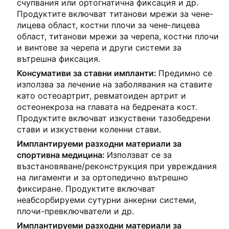
счупвания или ортогнатична фиксация и др.
Продуктите включват титанови мрежи за чене-
лицева област, костни плочи за чене-лицева
област, титанови мрежи за черепа, костни плочи
и винтове за черепа и други системи за
вътрешна фиксация.
Консумативи за ставни импланти:
Предимно се
използва за лечение на заболявания на ставите
като остеоартрит, ревматоиден артрит и
остеонекроза на главата на бедрената кост.
Продуктите включват изкуствени тазобедрени
стави и изкуствени коленни стави.
Имплантируеми разходни материали за
спортивна медицина:
Използват се за
възстановяване/реконструкция при увреждания
на лигаменти и за ортопедично вътрешно
фиксиране. Продуктите включват
неабсорбируеми сутурни анкерни системи,
плочи-превключватели и др.
Имплантируеми разходни материали за