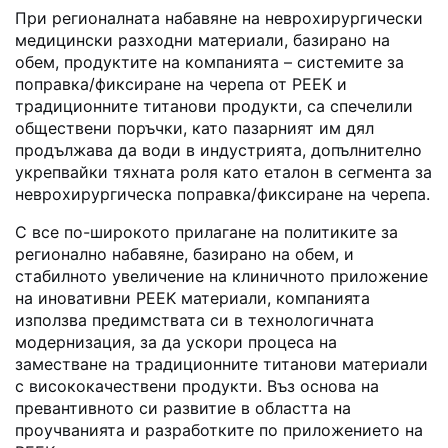
При регионалната набавяне на неврохирургически
медицински разходни материали, базирано на
обем, продуктите на компанията – системите за
поправка/фиксиране на черепа от PEEK и
традиционните титанови продукти, са спечелили
обществени поръчки, като пазарният им дял
продължава да води в индустрията, допълнително
укрепвайки тяхната роля като еталон в сегмента за
неврохирургическа поправка/фиксиране на черепа.
С все по-широкото прилагане на политиките за
регионално набавяне, базирано на обем, и
стабилното увеличение на клиничното приложение
на иновативни PEEK материали, компанията
използва предимствата си в технологичната
модернизация, за да ускори процеса на
заместване на традиционните титанови материали
с висококачествени продукти. Въз основа на
превантивното си развитие в областта на
проучванията и разработките по приложението на