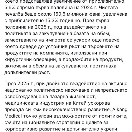
което представлява увеличение от приблизително
5,6% спрямо първа половина на 2024 г. Чистата
печалба беше около 160,6 милиона юана, увеличена
с приблизително 15,3% годишно. През първа
половина на 2025 г., под въздействието на
политиката за закупуване на базата на обем,
заместването на импорта се ускори още повече,
което доведе до устойчив ръст на търсенето на
продуктите на компанията, използвани при
хирургични операции, а продажбите на продукти,
включени в обема на закупуването, постигнаха
допълнителен ръст.
През 2025 г., при двойното въздействие на активно
национално политическо насочване и непрекъснато
освобождаване на пазарна жизненост,
медицинската индустрия на Китай ускорява
прехода си към висококачествено развитие. Aikang
Medical точно улови възможностите от политиките,
съчета националните стратегии с целите за
корпоративно развитие и допълнително укрепи