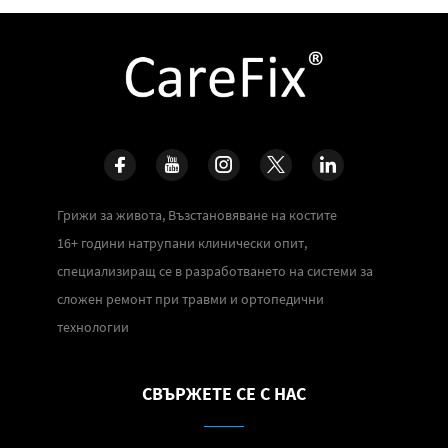
Грижи за живота, Възстановяване на костите
16+ години натрупани клинически опит,
специализиращ се в разработването на системи за
сложен ремонт при травми и ортопедични
технологии
СВЪРЖЕТЕ СЕ С НАС