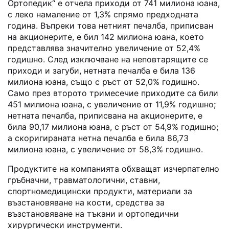
Ортопедик“ е отчела приходи от 741 милиона юана,
с леко намаление от 1,3% спрямо предходната
година. Въпреки това нетният печалбa, приписван
на акционерите, е бил 142 милиона юана, което
представлява значително увеличение от 52,4%
годишно. След изключване на неповтарящите се
приходи и загуби, нетната печалба е била 136
милиона юана, също с ръст от 52,0% годишно.
Само през второто тримесечие приходите са били
451 милиона юана, с увеличение от 11,9% годишно;
нетната печалба, приписвана на акционерите, е
била 90,17 милиона юана, с ръст от 54,9% годишно;
а скоригираната нетна печалба е била 86,73
милиона юана, с увеличение от 58,3% годишно.
Продуктите на компанията обхващат изчерпателно
гръбначни, травматологични, ставни,
спортномедицински продукти, материали за
възстановяване на кости, средства за
възстановяване на тъкани и ортопедични
хирургически инструменти.