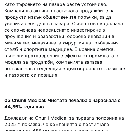
като търсенето на пазара расте устойчиво.
Компанията активно насърчава продажбите на
продукти извън обществените поръчки, за да
увеличи своя дял на пазара. Освен това в доклада
се споменава непрекъснато инвестиране в
проучвания и разработки, особено иновации в
минимално инвазивната хирургия на гръбначния
стълб и спортната медицина. В крайна сметка,
въпреки краткосрочните ефекти от промяната в
модела за продажби, компанията запазва
положителна тенденция в дългосрочното развитие
и пазовата си позиция.
03 Chunli Medical: Чистата печалба е нараснала с
44,85% годишно
Докладът на Chunli Medical за първата половина на
2025 г. показва, че компанията е постигнала
приходи от 488 милиона юана през първото