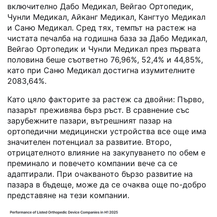
включително Дабо Медикал, Вейгао Ортопедик,
Чунли Медикал, Айканг Медикал, Кангтуо Медикал
и Саню Медикал. Сред тях, темпът на растеж на
чистата печалба на годишна база за Дабо Медикал,
Вейгао Ортопедик и Чунли Медикал през първата
половина беше съответно 76,96%, 52,4% и 44,85%,
като при Саню Медикал достигна изумителните
2083,64%.
Като цяло факторите за растеж са двойни: Първо,
пазарът преживява бърз ръст. В сравнение със
зарубежните пазари, вътрешният пазар на
ортопедични медицински устройства все още има
значителен потенциал за развитие. Второ,
отрицателното влияние на закупуването по обем е
преминало и повечето компании вече са се
адаптирали. При очакваното бързо развитие на
пазара в бъдеще, може да се очаква още по-добро
представяне на тези компании.