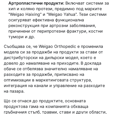
Артропластични продукти:
Включват системи за
хип и коляно протези, предимно под марките
"Weigao Haixing" и "Weigao Yahua". Тези системи
осигуряват ефективна функционална
реконструкция при артрозни заболявания,
причинени от перипротезни фрактури, костни
тумори и др.
Съобщава се, че Weigao Orthopedic е променила
модела си за продажби на продукти за стави от
дистрибуторски на дилърски модел, което е
довело до намаляване на приходите. В доклада
обаче се отбелязва значително намаляване на
разходите за продажби, приписвано на
оптимизации в маркетинговата структура,
интеграция на канали и управление на разходите
на пазара.
Що се отнася до продуктите, основната
продуктова гама на компанията обхваща
гръбначния стълб, травми, стави и други области,