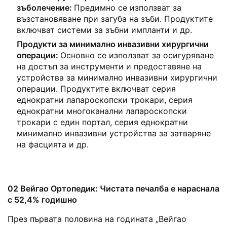
зъболечение:
Предимно се използват за
възстановяване при загуба на зъби. Продуктите
включват системи за зъбни импланти и др.
Продукти за минимално инвазивни хирургични
операции:
Основно се използват за осигуряване
на достъп за инструменти и предоставяне на
устройства за минимално инвазивни хирургични
операции. Продуктите включват серия
еднократни лапароскопски трокари, серия
еднократни многоканални лапароскопски
трокари с един портал, серия еднократни
минимално инвазивни устройства за затваряне
на фасцията и др.
02 Вейгао Ортопедик: Чистата печалба е нараснала
с 52,4% годишно
През първата половина на годината „Вейгао