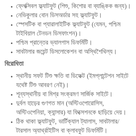
ফ্লেক্সিবল ফ্ল্যাটফুট‌ (শিশু, কিশোর বা ব্যাঙ্কিক জন্য)।
নেভিকুলার বোন ডিসঅর্ডার‌ সহ ফ্ল্যাটফুট।
স্পেসটিক বা প্যারালাইটিক ফ্ল্যাটফুট‌ (যেমন, পশ্চিম
টাইবিয়াল টেনডন ডিসফাংশন)।
পশ্চিম প্রান্তের ভ্যালগাস ডিফর্মিটি‌।
সাবটালার জয়েন্ট ডিসলোকেশন বা অস্থিশৈথিল্য‌।
বিরোধিতা
স্থানীয় সফট টিশু ক্ষতি বা ডিফেক্ট‌ (ইমপ্লান্টেশন সাইটে
যথেষ্ট টিশু আবরণ নেই)।
শূন্যস্থানীয় বা মিশ্র সংক্রমণ‌ সার্জিক সাইটে।
দুর্বল হাড়ের গুণগত মান‌ (অস্টিওপোরোসিস,
অস্টিওপেনিয়া, ক্যান্সার) যা ফিক্সেশনকে ছাড়িয়ে দেয়।
ঠিক থাকা ফ্ল্যাটফুট, ভার্টিক্যাল ট্যালাস, সাবটালার/
টারসাল অ্যার্থ্রাইটিস বা ক্লাবফুট ডিফর্মিটি‌।