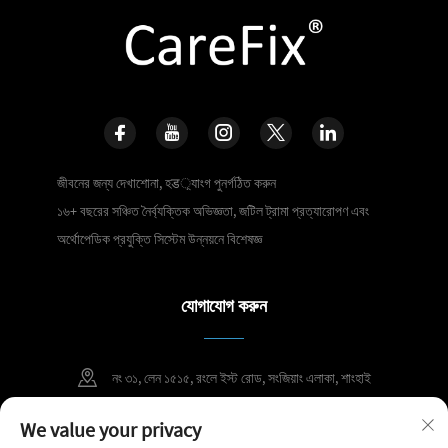
জীবনের জন্য দেখাশোনা, হड়্যাংগ পুনর্গঠিত করুন
১৬+ বছরের সঞ্চিত নৈর্ব্যক্তিক অভিজ্ঞতা, জটিল ট্রামা প্রত্যারোপণ এবং
অর্থোপেডিক প্রযুক্তি সিস্টেম উন্নয়নে বিশেষজ্ঞ
যোগাযোগ করুন
নং ৩১, লেন ১৫১৫, রংলে ইস্ট রোড, সংজিয়াং এলাকা, শাংহাই
+86 400 098 2859
We value your privacy