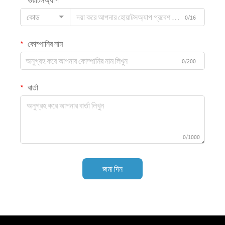
কোড
0/16
কোম্পানির নাম
0/200
বার্তা
0/1000
জমা দিন