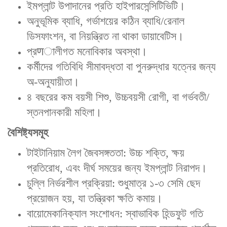
ইমপ্লান্ট উপাদানের প্রতি হাইপারসেন্সিটিভিটি‌।
অনুভূমিক ব্যাধি, গর্ভাশয়ের কঠিন ব্যাধি/রেনাল
ডিসফাংশন, বা নিয়ন্ত্রিত না থাকা ডায়াবেটিস‌।
প্রणালীগত মনোবিকার অবস্থা‌।
কর্মীদের গতিবিধি সীমাবদ্ধতা বা পুনরুদ্ধার যত্নের জন্য
অ-অনুযায়ীতা‌।
৪ বছরের কম বয়সী শিশু, উচ্চবয়সী রোগী, বা গর্ভবতী/
স্তনপানকারী মহিলা‌।
বৈশিষ্ট্যসমূহ
টাইটানিয়াম লৈগ জৈবসঙ্গততা‌: উচ্চ শক্তি, ক্ষয়
প্রতিরোধ, এবং দীর্ঘ সময়ের জন্য ইমপ্লান্ট নিরাপদ।
চুল্লি নির্ভরশীল প্রক্রিয়া‌: শুধুমাত্র ১-৩ সেমি ছেদ
প্রয়োজন হয়‌, যা তন্ত্রিকা ক্ষতি কমায়।
বায়োমেকানিক্যাল সংশোধন: স্বাভাবিক হিন্ডফুট গতি