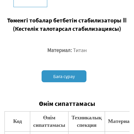
Төменгі тобалар бетбетін стабилизаторы Ⅲ
(Кестелік талотарсал стабилизациясы)
Материал:
Титан
Баға сұрау
Өнім сипаттамасы
Өнім
Техникалық
Код
Материал
сипаттамасы
спекция