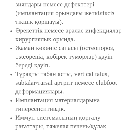
зияндары немесе дефекттері
(имплантация орындағы жеткіліксіз
тікшік қоршауы).
Әрекеттік немесе аралас инфекциялар
хирургиялық орында.
Жаман көкөніс сапасы (остеопороз,
osteopenia, көбірек туморлар) қауіп
береді қауіп.
Тұрақты табан асты, vertical talus,
subtalar/тarsal артрит немесе clubfoot
деформациялары.
Имплантация материалдарына
гиперсенситивдік.
Иммун системасының қорғалу
рағаттары, тяжелая печень/құлақ