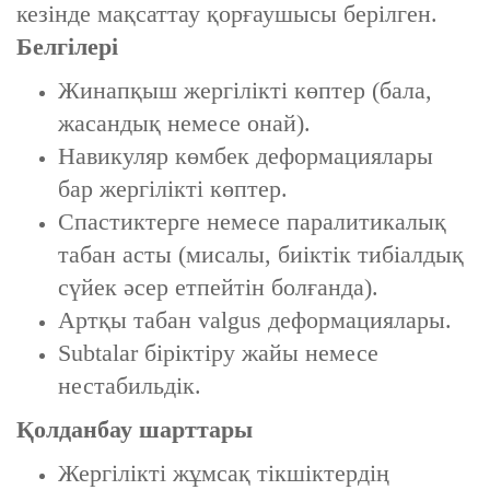
кезінде мақсаттау қорғаушысы берілген.
Белгілері
Жинапқыш жергілікті көптер (бала,
жасандық немесе онай).
Навикуляр көмбек деформациялары
бар жергілікті көптер.
Спастиктерге немесе паралитикалық
табан асты (мисалы, биіктік тибіалдық
сүйек әсер етпейтін болғанда).
Артқы табан valgus деформациялары.
Subtalar біріктіру жайы немесе
нестабильдік.
Қолданбау шарттары
Жергілікті жұмсақ тікшіктердің