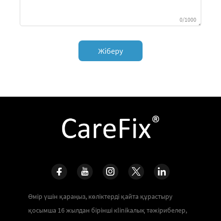
0/1000
Жіберу
Өмір үшін қараңыз, көліктерді қайта құрастыру
қосымша 16 жылдан бірінші кlinikалық тәжірибелер,