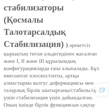
стабилизаторы
(Қосмалы
Талотарсалдық
Стабилизация)
)
әрекетсіз
қырықтың титан альдегидінен жасалған
және I, II және III құрылымдық
конфигурацияларда ғана алыналады. Бұл
имплантат плоскостопты, артқы
алмастырма валгус деформациясы мен
таларлық бірлік шытырғаны/стабильсіздігі
үшін стабилизация үшін дайындалған.
Оның ішінде бірлік функциясын сақтау