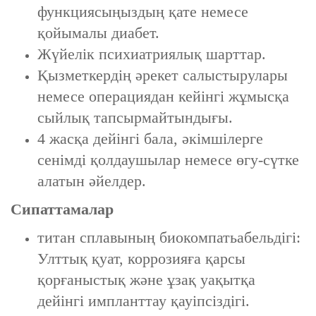
функциясыңыздың қате немесе
қойымалы диабет.
Жүйелік психиатриялық шарттар.
Қызметкердің әрекет салыстырулары
немесе операциядан кейінгі жұмысқа
сыйлық тапсырмайтындығы.
4 жасқа дейінгі бала, әкімшілерге
сенімді қолдаушылар немесе өгу-сүтке
алатын әйелдер.
Сипаттамалар
титан сплавының биокомпатьабельдігі:
Улттық қуат, коррозияға қарсы
қорғаныстық және ұзақ уақытқа
дейінгі импланттау қауіпсіздігі.