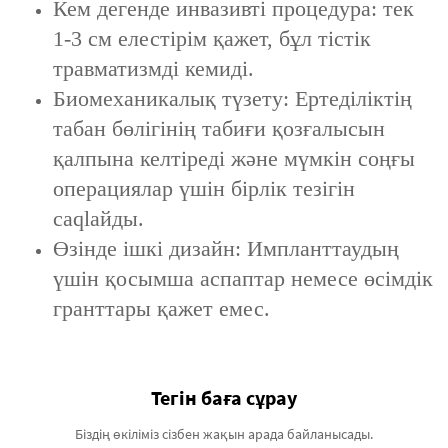
Кем дегенде инвазивті процедура: тек
1-3 см елестірім қажет, бұл тістік
травматизмді кемиді.
Биомеханикалық түзету: Ертеділіктің
табан бөлігінің табиғи қозғалысын
қалпына келтіреді және мүмкін соңғы
операциялар үшін бірлік тезігін
саqlайды.
Өзінде ішкі дизайн: Импланттаудың
үшін қосымша аспаптар немесе өсімдік
гранттары қажет емес.
Тегін баға сұрау
Біздің өкіліміз сізбен жақын арада байланысады.