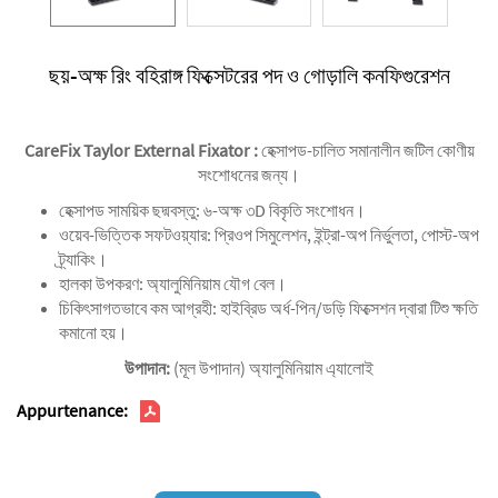
ছয়-অক্ষ রিং বহিরাঙ্গ ফিক্সেটরের পদ ও গোড়ালি কনফিগুরেশন
CareFix Taylor External Fixator
:
হেক্সাপড-চালিত সমানালীন জটিল কোণীয়
সংশোধনের জন্য।‌
‌হেক্সাপড সাময়িক ছদ্মবস্তু‌: ৬-অক্ষ ৩D বিকৃতি সংশোধন।
‌ওয়েব-ভিত্তিক সফটওয়্যার‌: প্রিওপ সিমুলেশন, ইন্ট্রা-অপ নির্ভুলতা, পোস্ট-অপ
ট্র্যাকিং।
‌হালকা উপকরণ‌: অ্যালুমিনিয়াম যৌগ বেল।
‌চিকিৎসাগতভাবে কম আগ্রহী‌: হাইব্রিড অর্ধ-পিন/ডড়ি ফিক্সেশন দ্বারা টিশু ক্ষতি
কমানো হয়।
উপাদান:
(মূল উপাদান) অ্যালুমিনিয়াম এ্যালোই
Appurtenance: