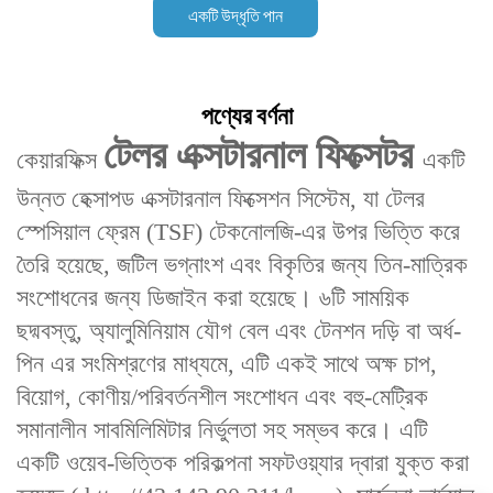
একটি উদ্ধৃতি পান
পণ্যের বর্ণনা
টেলর এক্সটারনাল ফিক্সেটর‌
কেয়ারফিক্স
একটি
উন্নত ‌হেক্সাপড এক্সটারনাল ফিক্সেশন সিস্টেম‌, যা ‌টেলর
স্পেসিয়াল ফ্রেম (TSF) টেকনোলজি‌-এর উপর ভিত্তি করে
তৈরি হয়েছে, জটিল ভগ্নাংশ এবং বিকৃতির জন্য ‌তিন-মাত্রিক
সংশোধনের জন্য ডিজাইন করা হয়েছে‌। ৬টি সাময়িক
ছদ্মবস্তু‌, অ্যালুমিনিয়াম যৌগ বেল এবং টেনশন দড়ি বা অর্ধ-
পিন এর সংমিশ্রণের মাধ্যমে, এটি একই সাথে ‌অক্ষ চাপ,
বিয়োগ, কোণীয়/পরিবর্তনশীল সংশোধন‌ এবং ‌বহু-মেট্রিক
সমানালীন‌ সাবমিলিমিটার নির্ভুলতা সহ সম্ভব করে। এটি
একটি ‌ওয়েব-ভিত্তিক পরিকল্পনা সফটওয়্যার‌ দ্বারা যুক্ত করা