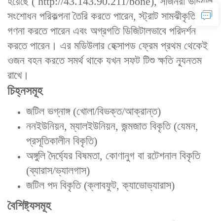
হয়েছে (
http://43.143.90.211/bone)
, সার্জনরা ভার্চুয়াল
সংশোধন পরিকল্পনা তৈরি করতে পারেন, স্ট্রাট সামঝীকৃতি
গণনা করতে পারেন এবং অগ্রগতি ডিজিটালভাবে পরিদর্শন
করতে পারেন। এর মডিউলার হেক্সাপড ফ্রেম ‌প্রথম থেকেই
ওজন বহন করতে সমর্থ‌ থাকে যখন সফট টিশু ক্ষতি ন্যূনতম
রাখে।
চিহ্নসমূহ
জটিল ভগ্নাঙ্গ (খোলা/বিভক্ত/আক্রান্ত)
ননইউনিয়ন, ম্যালইউনিয়ন, জন্মজাত বিকৃতি (যেমন,
প্রসূতিকালীন বিকৃতি)
অঙ্গুলি দৈর্ঘ্যের বিষমতা, কোণানুগ বা রটেশনাল বিকৃতি
(ব্যারাস/ভ্যালগাস)
জটিল পদ বিকৃতি (ক্লাবফুট, ক্যাভোভ্যারাস)
বৈশিষ্ট্যসমূহ