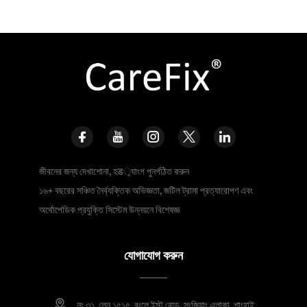
জীবনের জন্য দেখাশোনা, হड়্যাংগ পুনর্গঠিত করুন
১৬+ বছরের সঞ্চিত নৈর্ব্যক্তিক অভিজ্ঞতা, জটিল ট্রামা প্রত্যারোপণ এবং
অর্থোপেডিক প্রযুক্তি সিস্টেম উন্নয়নে বিশেষজ্ঞ
যোগাযোগ করুন
নং ৩১, লেন ১৫১৫, রংলে ইস্ট রোড, সংজিয়াং এলাকা, শাংহাই