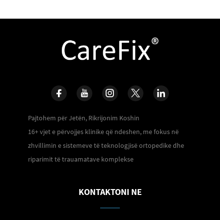
Pajtohem për Jetën, Rikrijonim Koshin
16+ vjet e përvojjes klinike që ndeshen, me fokus në
zhvillimin e sistemeve të teknologjisë ortopedike dhe
riparimit të trauamatave komplekse
KONTAKTONI NE