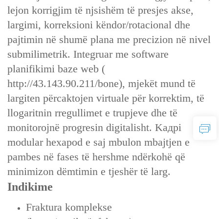
lejon korrigjim të njsishëm të presjes akse,
largimi, korreksioni këndor/rotacional dhe
pajtimin në shumë plana me precizion në nivel
submilimetrik. Integruar me software
planifikimi baze web (
http://43.143.90.211/bone)
, mjekët mund të
largiten përcaktojen virtuale për korrektim, të
llogaritnin rregullimet e trupjeve dhe të
monitorojnë progresin digitalisht. Kадрі
modular hexapod e saj mbulon mbajtjen e
pambes në fases të hershme ndërkohë që
minimizon dëmtimin e tjeshër të larg.
Indikime
Fraktura komplekse