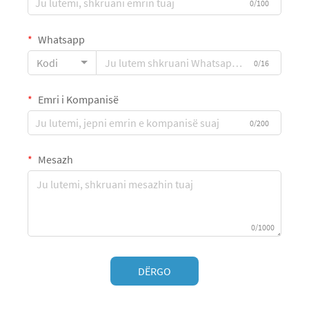
0/100
Whatsapp
Kodi
0/16
Emri i Kompanisë
0/200
Mesazh
0/1000
DËRGO