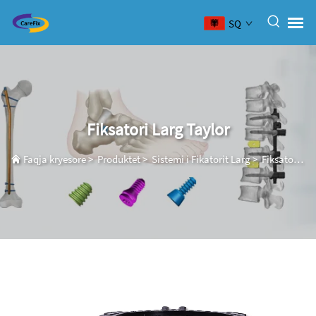
SQ
Fiksatori Larg Taylor
Faqja kryesore
>
Produktet
>
Sistemi i Fikatorit Larg
>
Fiksatori Larg Taylor