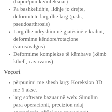
(hapur/punike/infeksuar)
Pa bashkëlidhje, lidhje jo drejte,
deformitete larg dhe larg (p.sh.,
pseudoarthrosis)
Larg dhe ndryshim në gjatësinë e krahut,
deformime këndore/rotaçione
(varus/valgus)
Deformime komplekse të këmbave (këmb
kthell, cavovarus)
Veçori
përpunimi me shesh larg: Koreksion 3D
me 6 akse.
larg software bazuar në web: Simulim
para operacionit, precizion ndaj