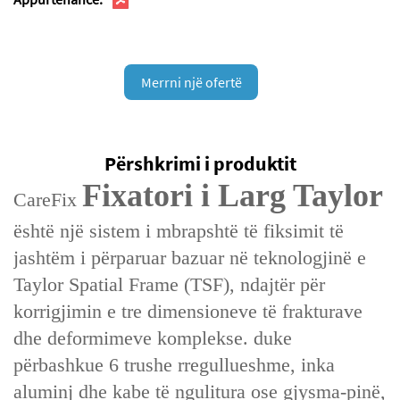
Merrni një ofertë
Përshkrimi i produktit
Fixatori i Larg Taylor
CareFix
është një sistem i mbrapshtë të fiksimit të
jashtëm i përparuar bazuar në teknologjinë e
Taylor Spatial Frame (TSF), ndajtër për
korrigjimin e tre dimensioneve të frakturave
dhe deformimeve komplekse. duke
përbashkue 6 trushe rregullueshme, inka
aluminj dhe kabe të ngulitura ose gjysma-pinë,