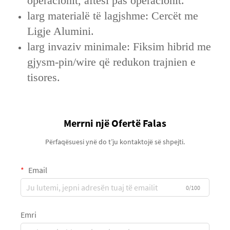
operacionit, aftësi pas operacionit.
larg materialë të lagjshme: Cercët me
Ligje Alumini.
larg invaziv minimale: Fiksim hibrid me
gjysm-pin/wire që redukon trajnien e
tisores.
Merrni një Ofertë Falas
Përfaqësuesi ynë do t’ju kontaktojë së shpejti.
Email
0/100
Emri