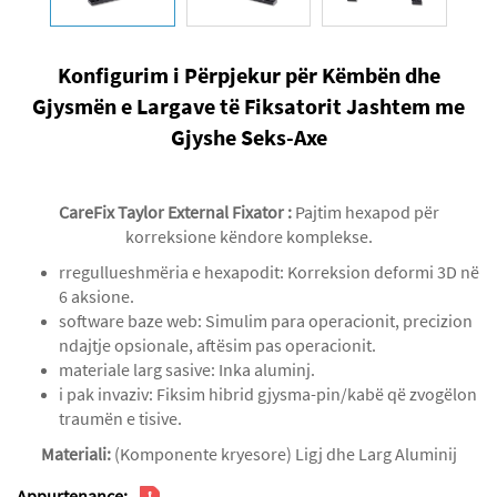
Konfigurim i Përpjekur për Këmbën dhe
Gjysmën e Largave të Fiksatorit Jashtem me
Gjyshe Seks-Axe
CareFix Taylor External Fixator
‌:
Pajtim hexapod për
korreksione këndore komplekse.
rregullueshmëria e hexapodit: Korreksion deformi 3D në
6 aksione.
software baze web: Simulim para operacionit, precizion
ndajtje opsionale, aftësim pas operacionit.
materiale larg sasive: Inka aluminj.
i pak invaziv: Fiksim hibrid gjysma-pin/kabë që zvogëlon
traumën e tisive.
Materiali:
(Komponente kryesore) Ligj dhe Larg Aluminij
Appurtenance: