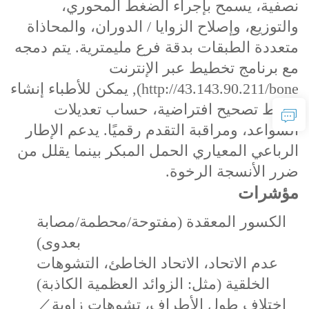
نصفية، يسمح بإجراء الضغط المحوري،
والتوزيع، وإصلاح الزوايا / الدوران، والمحاذاة
متعددة الطبقات بدقة فرع مليمترية. يتم دمجه
مع برنامج تخطيط عبر الإنترنت
http://43.143.90.211/bone)
, يمكن للأطباء إنشاء
خطط تصحيح افتراضية، حساب تعديلات
السواعد، ومراقبة التقدم رقميًا. يدعم الإطار
الرباعي المعياري الحمل المبكر بينما يقلل من
ضرر الأنسجة الرخوة.
مؤشرات
الكسور المعقدة (مفتوحة/محطمة/مصابة
بعدوى)
عدم الاتحاد، الاتحاد الخاطئ، التشوهات
الخلقية (مثل: الزوائد العظمية الكاذبة)
اختلاف طول الأطراف، تشوهات زاوية／