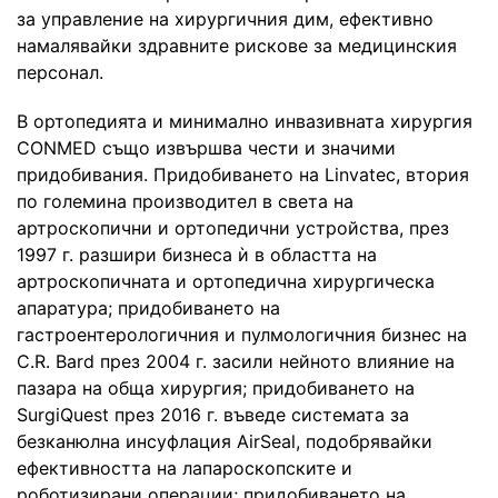
за управление на хирургичния дим, ефективно
намалявайки здравните рискове за медицинския
персонал.
В ортопедията и минимално инвазивната хирургия
CONMED също извършва чести и значими
придобивания. Придобиването на Linvatec, втория
по големина производител в света на
артроскопични и ортопедични устройства, през
1997 г. разшири бизнеса ѝ в областта на
артроскопичната и ортопедична хирургическа
апаратура; придобиването на
гастроентерологичния и пулмологичния бизнес на
C.R. Bard през 2004 г. засили нейното влияние на
пазара на обща хирургия; придобиването на
SurgiQuest през 2016 г. въведе системата за
безканюлна инсуфлация AirSeal, подобрявайки
ефективността на лапароскопските и
роботизирани операции; придобиването на