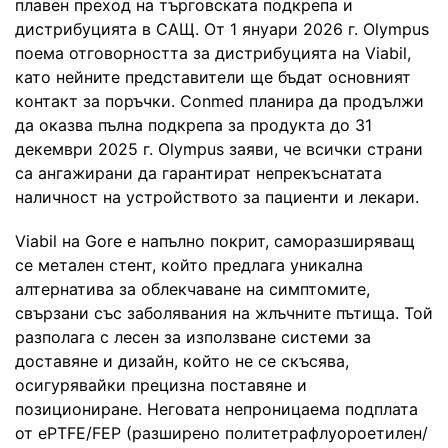
плавен преход на търговската подкрепа и
дистрибуцията в САЩ. От 1 януари 2026 г. Olympus
поема отговорността за дистрибуцията на Viabil,
като нейните представители ще бъдат основният
контакт за поръчки. Conmed планира да продължи
да оказва пълна подкрепа за продукта до 31
декември 2025 г. Olympus заяви, че всички страни
са ангажирани да гарантират непрекъснатата
наличност на устройството за пациенти и лекари.
Viabil на Gore е напълно покрит, саморазширяващ
се метален стент, който предлага уникална
алтернатива за облекчаване на симптомите,
свързани със заболявания на жлъчните пътища. Той
разполага с лесен за използване системи за
доставяне и дизайн, който не се скъсява,
осигурявайки прецизна поставяне и
позициониране. Неговата непроницаема подплата
от ePTFE/FEP (разширено политетрафлуороетилен/