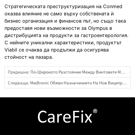
Стратегическата преструктуризация на Conmed
оказва влияние не само върху собствената ѝ
бизнес организация и финансов път, но също така
предоставя нови възможности за Olympus в
дистрибуцията на продукти за гастроентерология.
С нейните уникални характеристики, продуктът
Viabil се очаква да продължи да осигурява
стойност на пазара.
Предишна:
По-Широкото Разстояние Между Винтовете Може Да Намали Риска От Краткосрочна Некроза На Бедрената Глава Чрез Оптимизиране На Стабилността На Фиксацията При Пациенти Със Счупване На Вратчето На Бедрената Кост, Лекувани С Триъгълна Канулирана Винтова Фиксация
Следваща:
Medtronic Обяви Назначението На Нов Вицепрезидент