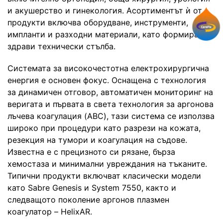
и акушерство и гинекология. Асортиментът ѝ от
продукти включва оборудване, инструменти,
импланти и разходни материали, като формира три
здрави технически стълба.
Системата за високочестотна електрохирургична
енергия е основен фокус. Оснащена с технология
за динамичен отговор, автоматичен мониторинг на
веригата и първата в света технология за аргонова
лъчева коагулация (ABC), тази система се използва
широко при процедури като разрези на кожата,
резекция на тумори и коагулация на съдове.
Известна е с прецизното си рязане, бърза
хемостаза и минимални увреждания на тъканите.
Типични продукти включват класически модели
като Sabre Genesis и System 7550, както и
следващото поколение аргонов плазмен
коагулатор – HelixAR.