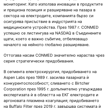
мониторинг. Като използва иновации в продуктите
и прецизна позиция и разширяване на пазара в
сектора на електродите, компанията бързо си
осигурява присъствие в индустрията на
медицинските устройства. През 1987 г. CONMED
успешно се листингува на NASDAQ в Съединените
щати, което е важно събитие, отбелязващо
началото на нейното глобално разширяване.
Оттогава насам CONMED значително нараства чрез
серия стратегически придобивания.
В сегмента електрохирургия, придобиването на
Aspen Labs през 1989 г. засилва пазарната ѝ
конкурентоспособност; сливането с Birtcher
Corporation през 1995 г. допълнително утвърждава
експертизата ѝ в областта на ЕКГ електродите и
аргоновата плазмена коагулация; придобиването
на Buffalo Filter през 2019 г. завършва системата ѝ