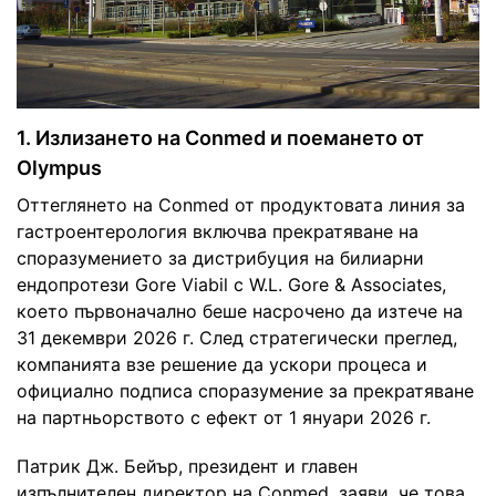
1. Излизането на Conmed и поемането от
Olympus
Оттеглянето на Conmed от продуктовата линия за
гастроентерология включва прекратяване на
споразумението за дистрибуция на билиарни
ендопротези Gore Viabil с W.L. Gore & Associates,
което първоначално беше насрочено да изтече на
31 декември 2026 г. След стратегически преглед,
компанията взе решение да ускори процеса и
официално подписа споразумение за прекратяване
на партньорството с ефект от 1 януари 2026 г.
Патрик Дж. Бейър, президент и главен
изпълнителен директор на Conmed, заяви, че това