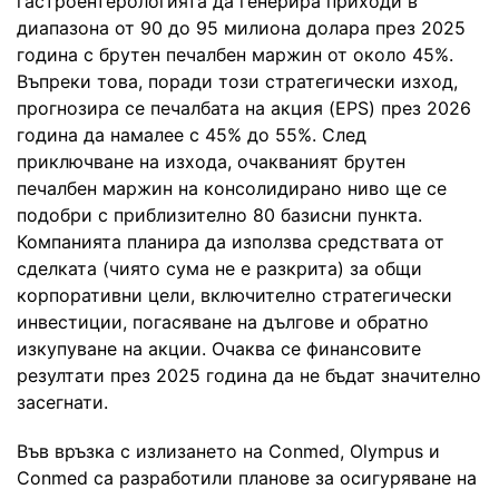
гастроентерологията да генерира приходи в
диапазона от 90 до 95 милиона долара през 2025
година с брутен печалбен маржин от около 45%.
Въпреки това, поради този стратегически изход,
прогнозира се печалбата на акция (EPS) през 2026
година да намалее с 45% до 55%. След
приключване на изхода, очакваният брутен
печалбен маржин на консолидирано ниво ще се
подобри с приблизително 80 базисни пункта.
Компанията планира да използва средствата от
сделката (чиято сума не е разкрита) за общи
корпоративни цели, включително стратегически
инвестиции, погасяване на дългове и обратно
изкупуване на акции. Очаква се финансовите
резултати през 2025 година да не бъдат значително
засегнати.
Във връзка с излизането на Conmed, Olympus и
Conmed са разработили планове за осигуряване на