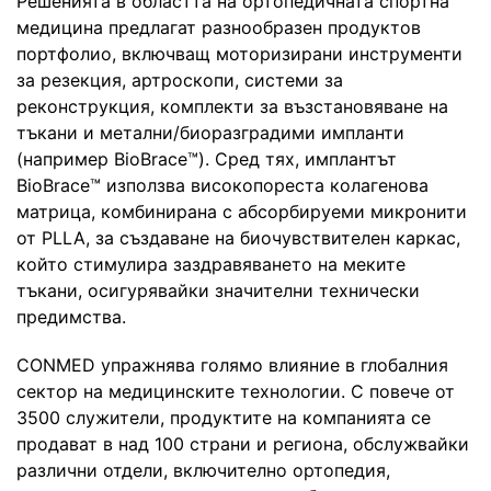
Решенията в областта на ортопедичната спортна
медицина предлагат разнообразен продуктов
портфолио, включващ моторизирани инструменти
за резекция, артроскопи, системи за
реконструкция, комплекти за възстановяване на
тъкани и метални/биоразградими импланти
(например BioBrace™). Сред тях, имплантът
BioBrace™ използва високопореста колагенова
матрица, комбинирана с абсорбируеми микронити
от PLLA, за създаване на биочувствителен каркас,
който стимулира заздравяването на меките
тъкани, осигурявайки значителни технически
предимства.
CONMED упражнява голямо влияние в глобалния
сектор на медицинските технологии. С повече от
3500 служители, продуктите на компанията се
продават в над 100 страни и региона, обслужвайки
различни отдели, включително ортопедия,