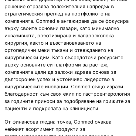
решение отразява положителния напредък в
стратегическия преглед на портфолиото на
компанията. Conmed е ангажирана да се фокусира
върху своите основни пазари, като минимално
инвазивната, роботизирана и лапароскопска
хирургия, както и възстановяването на
ортопедични меки тъкани и отвеждането на
хирургически дим. Като съсредоточи ресурсите
върху основните си платформи за растеж,
компанията цели да заложи здрава основа за
дългосрочен успех и устойчиво лидерство в
хирургическите иновации. Conmed също изрази
благодарност към своя екип по гастроентерология
за годините приноси за подобряване на грижите за
пациенти и подкрепата на клиницисти.
От финансова гледна точка, Conmed очаква
нейният асортимент продукти за