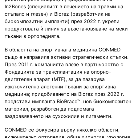
In2Bones (специалист в лечението на травми на
стъпало и глезен) и Biorez (разработчик на
биокомпозитни импланти) през 2022 г. укрепи
продуктовата ѝ линия за възстановяване на меки
тъкани в ортопедията.
В областта на спортивната медицина CONMED
също е направила активни стратегически стъпки.
През 2011 г. компанията влезе в партньорство с
Фондацията за трансплантация на опорно-
двигателен апарат (MTF), за да пазарува
изключително алогенни тъкани за спортивна
медицина; придобиването на Biorez през 2022 г.
представи импланта BioBrace™, нов биокомпозитен
материал, разработен да подпомага
заздравяването на сухожилия и лигаменти.
CONMED се фокусира върху няколко области,
включително ортопедия, обща хирургия, урология