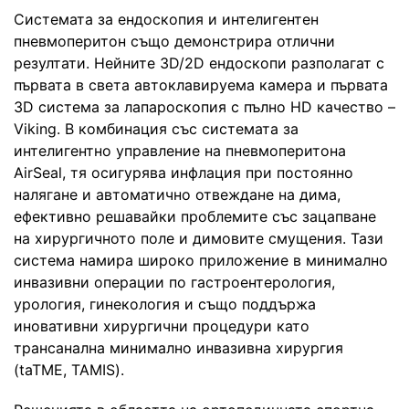
Системата за ендоскопия и интелигентен
пневмоперитон също демонстрира отлични
резултати. Нейните 3D/2D ендоскопи разполагат с
първата в света автоклавируема камера и първата
3D система за лапароскопия с пълно HD качество –
Viking. В комбинация със системата за
интелигентно управление на пневмоперитона
AirSeal, тя осигурява инфлация при постоянно
налягане и автоматично отвеждане на дима,
ефективно решавайки проблемите със зацапване
на хирургичното поле и димовите смущения. Тази
система намира широко приложение в минимално
инвазивни операции по гастроентерология,
урология, гинекология и също поддържа
иновативни хирургични процедури като
трансанална минимално инвазивна хирургия
(taTME, TAMIS).