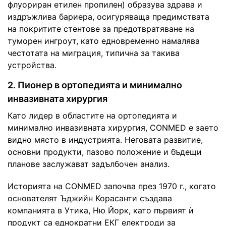
флуориран етилен пропилен) образува здрава и
издръжлива бариера, осигуряваща предимствата
на покритите стентове за предотвратяване на
туморен ингроут, като едновременно намалява
честотата на миграция, типична за такива
устройства.
2. Пионер в ортопедията и минимално
инвазивната хирургия
Като лидер в областите на ортопедията и
минимално инвазивната хирургия, CONMED е заето
видно място в индустрията. Неговата развитие,
основни продукти, пазово положение и бъдещи
планове заслужават задълбочен анализ.
Историята на CONMED започва през 1970 г., когато
основателят Ъджийн Корасанти създава
компанията в Утика, Ню Йорк, като първият ѝ
продукт са еднократни ЕКГ електроди за