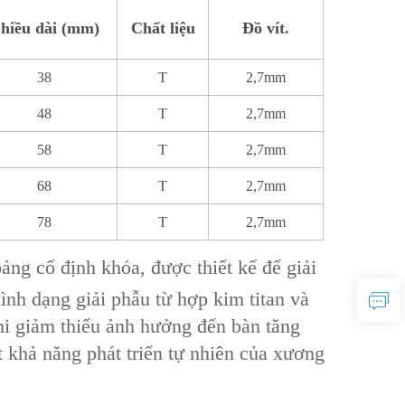
hiều dài (mm)
Chất liệu
Đồ vít.
38
T
2,7mm
48
T
2,7mm
58
T
2,7mm
68
T
2,7mm
78
T
2,7mm
ng cố định khóa, được thiết kế để giải
nh dạng giải phẫu từ hợp kim titan‌ và
khi giảm thiểu ảnh hưởng đến ‌bàn tăng
 khả năng phát triển tự nhiên của xương