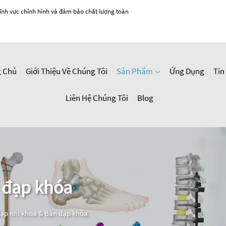
ĩnh vực chỉnh hình và đảm bảo chất lượng toàn
g Chủ
Giới Thiệu Về Chúng Tôi
Sản Phẩm
Ứng Dụng
Tin
Liên Hệ Chúng Tôi
Blog
 đạp khóa
ạp nhi khoa & Bàn đạp khóa