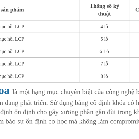
Thông số kỹ
 sản phẩm
C
thuật
hục hồi LCP
4 lỗ
hục hồi LCP
5 lỗ
hục hồi LCP
6 Lỗ
hục hồi LCP
7 lỗ
hục hồi LCP
8 lỗ
hoa
là một hạng mục chuyên biệt của công nghệ bả
 đang phát triển. Sử dụng ‌bảng cố định khóa có hì
ố định ổn định cho ‌gãy xương phần gần đùi‌ trong 
ảm bảo sự ổn định cơ học mà không làm compromit