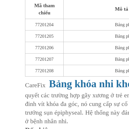
Mã tham
Mô tả
chiếu
77201204
Bảng p
77201205
Bảng p
77201206
Bảng p
77201207
Bảng p
77201208
Bảng p
Bảng khóa nhi k
CareFix ‌
quyết các trường hợp gãy xương ở trẻ em
‌đinh vít khóa đa góc‌, nó cung cấp sự c
trưởng sụn épiphyseal‌. Hệ thống này đ
ở bệnh nhân nhi.