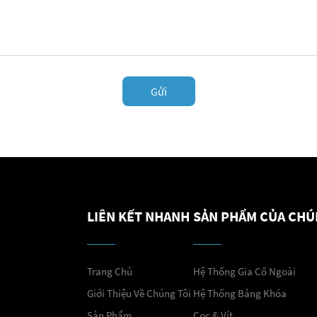
Gửi
LIÊN KẾT NHANH
SẢN PHẨM CỦA CHÚ
Trang Chủ
Hệ Thống Gia Cố Ngoài
Giới Thiệu Về Chúng Tôi
Hệ Thống Bảng Khóa
Sản Phẩm
Cọc & Vít