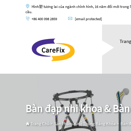
Hình塑 tương lai của ngành chỉnh hình, 16 năm đổi mới trong l
cầu.
+86 400 098 2859
[email protected]
Tran
Bàn đạp nhi khoa & Bàn
Trang Chủ
>
Sản Phẩm
>
Hệ Thống Bảng Khóa
>
Bàn đ