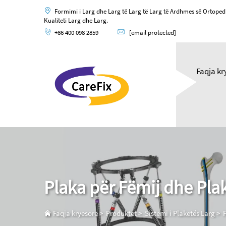
Formimi i Larg dhe Larg të Larg të Larg të Ardhmes së Ortoped
Kualiteti Larg dhe Larg.
+86 400 098 2859
[email protected]
Faqja kr
Plaka për Fëmij dhe Pla
Faqja kryesore
>
Produktet
>
Sistemi i Plaketës Larg
>