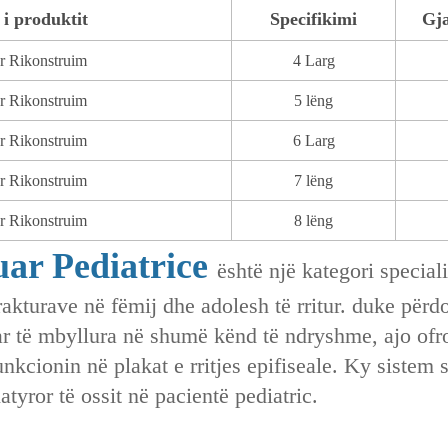
i produktit
Specifikimi
Gja
r Rikonstruim
4 Larg
r Rikonstruim
5 lëng
r Rikonstruim
6 Larg
r Rikonstruim
7 lëng
r Rikonstruim
8 lëng
uar Pediatrice
është një kategori special
rakturave në fëmij dhe adolesh të rritur. duke përd
uar të mbyllura në shumë kënd të ndryshme‌, ajo ofr
kcionin në ‌plakat e rritjes epifiseale‌. Ky sistem 
tyror të ossit në pacientë pediatric.