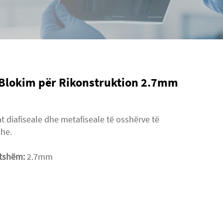
 Blokim për Rikonstruktion 2.7mm
at diafiseale dhe metafiseale të osshërve të
che.
tatshëm:
2.7mm