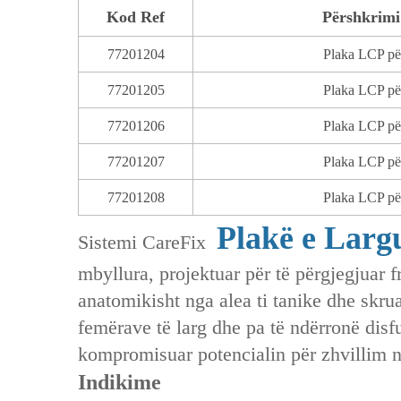
Kod Ref
Përshkrimi 
77201204
Plaka LCP pë
77201205
Plaka LCP pë
77201206
Plaka LCP pë
77201207
Plaka LCP pë
77201208
Plaka LCP pë
Plakë e Larg
Sistemi CareFix ‌
mbyllura, projektuar për të përgjegjuar f
anatomikisht nga alea ti tanike‌ dhe ‌skr
femërave të larg dhe pa të ndërronë disfun
kompromisuar potencialin për zhvillim na
Indikime