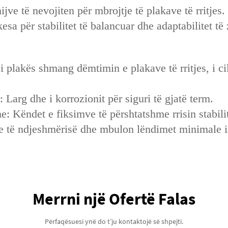
ijve të nevojiten për mbrojtje të plakave të rritjes.
sa për stabilitet të balancuar dhe adaptabilitet të 
jni i plakës shmang dëmtimin e plakave të rritjes, i 
‌: Larg dhe i korrozionit për siguri të gjatë term.
e: Këndet e fiksimve të përshtatshme rrisin stabili
je të ndjeshmërisë dhe mbulon lëndimet minimale i
Merrni një Ofertë Falas
Përfaqësuesi ynë do t’ju kontaktojë së shpejti.