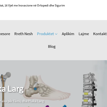
isë, 16 Vjet me Inovacione në Ortopedi dhe Sigurim
yesore
Rreth Nesh
Produktet
Aplikim
Lajme
Kontakt
Blog
ka Larg
Plaka për Fëmij dhe Plaka Larg