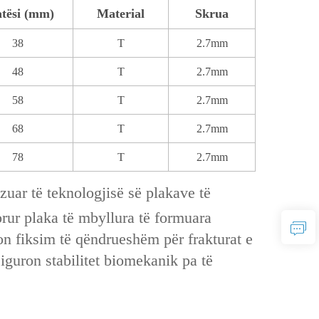
tësi (mm)
Material
Skrua
38
T
2.7mm
48
T
2.7mm
58
T
2.7mm
68
T
2.7mm
78
T
2.7mm
izuar të teknologjisë së plakave të
orur ‌plaka të mbyllura të formuara
on fiksim të qëndrueshëm për ‌frakturat e
siguron stabilitet biomekanik pa të