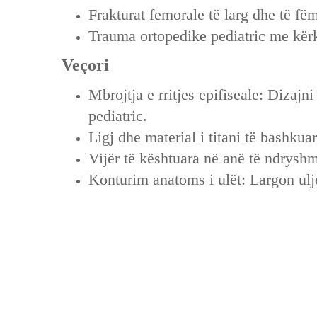
‌Frakturat femorale të larg dhe të fëm
‌Trauma ortopedike pediatric me kërke
Veçori
‌Mbrojtja e rritjes epifiseale‌: Diza
pediatric.
Ligj dhe material i titani të bashkuar
Vijër të kështuara në anë të ndryshm
Konturim anatoms i ulët: Largon ul