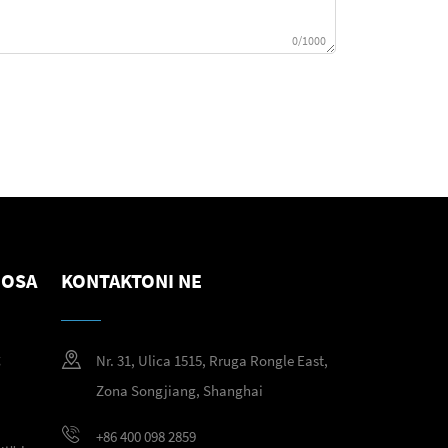
0/1000
NOSA
KONTAKTONI NE
g
Nr. 31, Ulica 1515, Rruga Rongle East,
g
Zona Songjiang, Shanghai
+86 400 098 2859