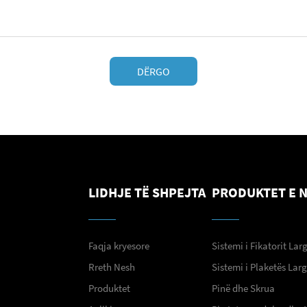
DËRGO
LIDHJE TË SHPEJTA
PRODUKTET E 
Faqja kryesore
Sistemi i Fikatorit Lar
Rreth Nesh
Sistemi i Plaketës Lar
Produktet
Pinë dhe Skrua